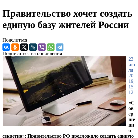
Правительство хочет создать
единую базу жителей России
Поделиться
Подписаться на обновления
23
ию
ля
20
19,
15:
12
«С
ов
ер
ше
нн
о
секретно»: Правительство РФ предложило создать единую