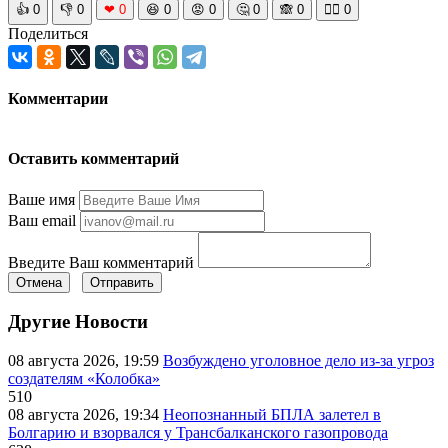
👍
0
👎
0
❤
0
😆
0
😡
0
🤔
0
🙈
0
🧘‍♀️
0
Поделиться
Комментарии
Оставить комментарий
Ваше имя
Ваш email
Введите Ваш комментарий
Отмена
Отправить
Другие Новости
08 августа 2026, 19:59
Возбуждено уголовное дело из-за угроз
создателям «Колобка»
510
08 августа 2026, 19:34
Неопознанный БПЛА залетел в
Болгарию и взорвался у Трансбалканского газопровода