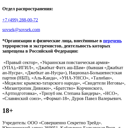
Отдел распространения:
+7 (499) 288-00-72
sovsek@sovsek.com
*Организации и физические лица, внесённные в
перечень
террористов и экстремистов, деятельность которых
запрещена в Российской Федерации:
«Правый сектор», «Украинская повстанческая армия»
(УПА),«ИГИЛ», «Джабхат Фатх аш-Шам» (бывшая «Джабхат
ан-Нусра», «Джебхат ан-Нусра»), Национал-Большевистская
партия (НБП), «Аль-Каида», «УНА-УНСО», «Талибан»,
«Меджлис крымско-татарского народа», «Свидетели Иеговы»,
«Мизантропик Дивижн», «Братство» Корчинского,
«Артподготовка», «Тризуб им. Степана Бандеры», «НСО»,
«Славянский союз», «Формат-18», Дуров Павел Валерьевич.
18+
Учредитель: ООО «Совершенно Секретно Трейд».
Юридический адрес: 360051, Кабардино-Балкарская Респ., г.