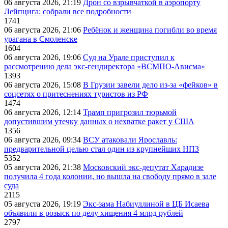
06 августа 2026, 21:19
Дрон со взрывчаткой в аэропорту
Лейпцига: собрали все подробности
1741
06 августа 2026, 21:06
Ребёнок и женщина погибли во время
урагана в Смоленске
1604
06 августа 2026, 19:06
Суд на Урале приступил к
рассмотрению дела экс-гендиректора «ВСМПО-Ависма»
1393
06 августа 2026, 15:08
В Грузии завели дело из-за «фейков» в
соцсетях о притеснениях туристов из РФ
1474
06 августа 2026, 12:14
Трамп пригрозил тюрьмой
допустившим утечку данных о нехватке ракет у США
1356
06 августа 2026, 09:34
ВСУ атаковали Ярославль:
предварительной целью стал один из крупнейших НПЗ
5352
05 августа 2026, 21:38
Московский экс-депутат Харадизе
получила 4 года колонии, но вышла на свободу прямо в зале
суда
2115
05 августа 2026, 19:19
Экс-зама Набиуллиной в ЦБ Исаева
объявили в розыск по делу хищения 4 млрд рублей
2797