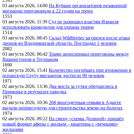
2593
03 августа 2026, 14:00
На Кубани организаторов незаконной
миграции приговорили к 22 годам на троих
1553
03 августа 2026, 11:39
Суд не разрешил властям Израиля
использовать крокодилов для охраны тюрем
1514
03 августа 2026, 08:45
Склад Wildberries загорелся после атаки
дронов во Владимирской области. Пострадал 1 человек
2082
03 августа 2026, 06:42
Трамп анонсировал переговоры между
Вашингтоном и Тегераном
1690
02 августа 2026, 15:41
Количество погибших при вторжении в
испанскую Сеуту мигрантов достигло 90 человек
1971
02 августа 2026, 13:36
Два моста за сутки обрушились в
Приморье в результате паводка
1973
02 августа 2026, 10:36
268 многодетным семьям в Адыгее
выдали непригодную для строительства землю на болотах
1974
02 августа 2026, 09:22
На смену «схемы Долиной» пришёл
новый формат аферы с жильем – квартиры с «вечными»
жильцами