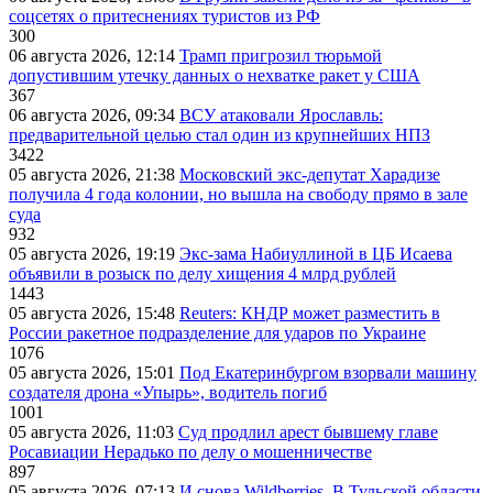
соцсетях о притеснениях туристов из РФ
300
06 августа 2026, 12:14
Трамп пригрозил тюрьмой
допустившим утечку данных о нехватке ракет у США
367
06 августа 2026, 09:34
ВСУ атаковали Ярославль:
предварительной целью стал один из крупнейших НПЗ
3422
05 августа 2026, 21:38
Московский экс-депутат Харадизе
получила 4 года колонии, но вышла на свободу прямо в зале
суда
932
05 августа 2026, 19:19
Экс-зама Набиуллиной в ЦБ Исаева
объявили в розыск по делу хищения 4 млрд рублей
1443
05 августа 2026, 15:48
Reuters: КНДР может разместить в
России ракетное подразделение для ударов по Украине
1076
05 августа 2026, 15:01
Под Екатеринбургом взорвали машину
создателя дрона «Упырь», водитель погиб
1001
05 августа 2026, 11:03
Суд продлил арест бывшему главе
Росавиации Нерадько по делу о мошенничестве
897
05 августа 2026, 07:13
И снова Wildberries. В Тульской области