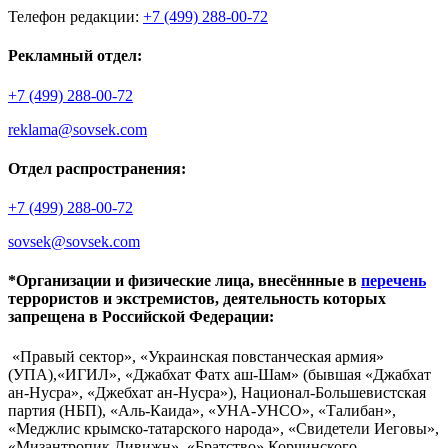
Телефон редакции:
+7 (499) 288-00-72
Рекламный отдел:
+7 (499) 288-00-72
reklama@sovsek.com
Отдел распространения:
+7 (499) 288-00-72
sovsek@sovsek.com
*Организации и физические лица, внесённные в
перечень
террористов и экстремистов, деятельность которых
запрещена в Российской Федерации:
«Правый сектор», «Украинская повстанческая армия»
(УПА),«ИГИЛ», «Джабхат Фатх аш-Шам» (бывшая «Джабхат
ан-Нусра», «Джебхат ан-Нусра»), Национал-Большевистская
партия (НБП), «Аль-Каида», «УНА-УНСО», «Талибан»,
«Меджлис крымско-татарского народа», «Свидетели Иеговы»,
«Мизантропик Дивижн», «Братство» Корчинского,