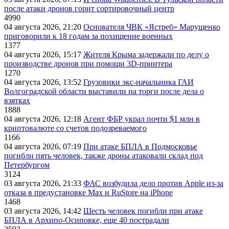
после атаки дронов горит сортировочный центр
4990
04 августа 2026, 21:20
Основателя ЧВК «Ястреб» Марущенко
приговорили к 18 годам за похищение военных
1377
04 августа 2026, 15:17
Жителя Крыма задержали по делу о
производстве дронов при помощи 3D‑принтера
1270
04 августа 2026, 13:52
Грузовики экс-начальника ГАИ
Волгоградской области выставили на торги после дела о
взятках
1888
04 августа 2026, 12:18
Агент ФБР украл почти $1 млн в
криптовалюте со счетов подозреваемого
1166
04 августа 2026, 07:19
При атаке БПЛА в Подмосковье
погибли пять человек, также дроны атаковали склад под
Петербургом
3124
03 августа 2026, 21:33
ФАС возбудила дело против Apple из-за
отказа в предустановке Max и RuStore на iPhone
1468
03 августа 2026, 14:42
Шесть человек погибли при атаке
БПЛА в Архипо-Осиповке, еще 40 пострадали