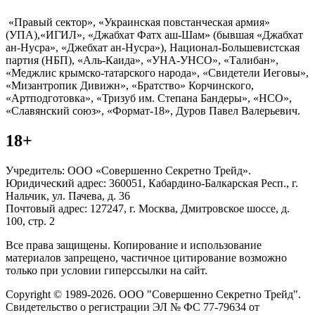
«Правый сектор», «Украинская повстанческая армия»
(УПА),«ИГИЛ», «Джабхат Фатх аш-Шам» (бывшая «Джабхат
ан-Нусра», «Джебхат ан-Нусра»), Национал-Большевистская
партия (НБП), «Аль-Каида», «УНА-УНСО», «Талибан»,
«Меджлис крымско-татарского народа», «Свидетели Иеговы»,
«Мизантропик Дивижн», «Братство» Корчинского,
«Артподготовка», «Тризуб им. Степана Бандеры», «НСО»,
«Славянский союз», «Формат-18», Дуров Павел Валерьевич.
18+
Учредитель: ООО «Совершенно Секретно Трейд».
Юридический адрес: 360051, Кабардино-Балкарская Респ., г.
Нальчик, ул. Пачева, д. 36
Почтовый адрес: 127247, г. Москва, Дмитровское шоссе, д.
100, стр. 2
Все права защищены. Копирование и использование
материалов запрещено, частичное цитирование возможно
только при условии гиперссылки на сайт.
Copyright © 1989-2026. ООО "Совершенно Секретно Трейд".
Свидетельство о регистрации ЭЛ № ФС 77-79634 от