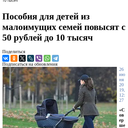
10 тысяч
Пособия для детей из
малоимущих семей повысят с
50 рублей до 10 тысяч
Поделиться
Подписаться на обновления
26
ию
ня
20
19,
12:
27
«С
ов
ер
ше