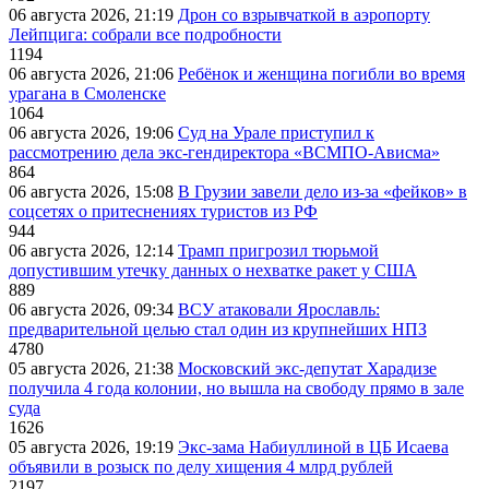
06 августа 2026, 21:19
Дрон со взрывчаткой в аэропорту
Лейпцига: собрали все подробности
1194
06 августа 2026, 21:06
Ребёнок и женщина погибли во время
урагана в Смоленске
1064
06 августа 2026, 19:06
Суд на Урале приступил к
рассмотрению дела экс-гендиректора «ВСМПО-Ависма»
864
06 августа 2026, 15:08
В Грузии завели дело из-за «фейков» в
соцсетях о притеснениях туристов из РФ
944
06 августа 2026, 12:14
Трамп пригрозил тюрьмой
допустившим утечку данных о нехватке ракет у США
889
06 августа 2026, 09:34
ВСУ атаковали Ярославль:
предварительной целью стал один из крупнейших НПЗ
4780
05 августа 2026, 21:38
Московский экс-депутат Харадизе
получила 4 года колонии, но вышла на свободу прямо в зале
суда
1626
05 августа 2026, 19:19
Экс-зама Набиуллиной в ЦБ Исаева
объявили в розыск по делу хищения 4 млрд рублей
2197