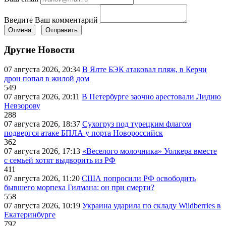
Введите Ваш комментарий
Отмена
Отправить
Другие Новости
07 августа 2026, 20:34
В Ялте БЭК атаковал пляж, в Керчи
дрон попал в жилой дом
549
07 августа 2026, 20:11
В Петербурге заочно арестовали Лидию
Невзорову
288
07 августа 2026, 18:37
Сухогруз под турецким флагом
подвергся атаке БПЛА у порта Новороссийск
362
07 августа 2026, 17:13
«Веселого молочника» Уолкера вместе
с семьей хотят выдворить из РФ
411
07 августа 2026, 11:20
США попросили РФ освободить
бывшего морпеха Гилмана: он при смерти?
558
07 августа 2026, 10:19
Украина ударила по складу Wildberries в
Екатеринбурге
792