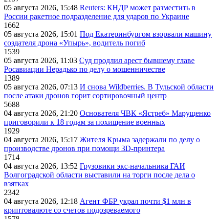
05 августа 2026, 15:48
Reuters: КНДР может разместить в
России ракетное подразделение для ударов по Украине
1662
05 августа 2026, 15:01
Под Екатеринбургом взорвали машину
создателя дрона «Упырь», водитель погиб
1539
05 августа 2026, 11:03
Суд продлил арест бывшему главе
Росавиации Нерадько по делу о мошенничестве
1389
05 августа 2026, 07:13
И снова Wildberries. В Тульской области
после атаки дронов горит сортировочный центр
5688
04 августа 2026, 21:20
Основателя ЧВК «Ястреб» Марущенко
приговорили к 18 годам за похищение военных
1929
04 августа 2026, 15:17
Жителя Крыма задержали по делу о
производстве дронов при помощи 3D‑принтера
1714
04 августа 2026, 13:52
Грузовики экс-начальника ГАИ
Волгоградской области выставили на торги после дела о
взятках
2342
04 августа 2026, 12:18
Агент ФБР украл почти $1 млн в
криптовалюте со счетов подозреваемого
1578