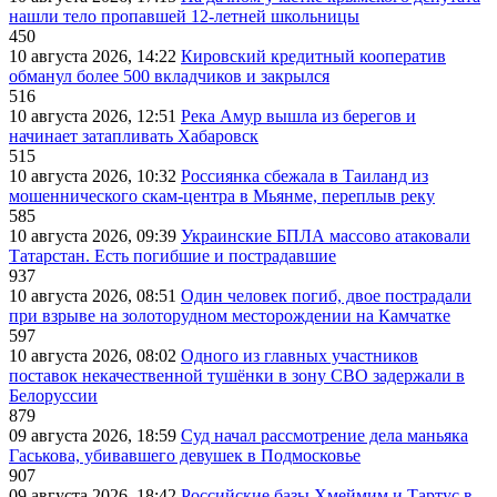
нашли тело пропавшей 12-летней школьницы
450
10 августа 2026, 14:22
Кировский кредитный кооператив
обманул более 500 вкладчиков и закрылся
516
10 августа 2026, 12:51
Река Амур вышла из берегов и
начинает затапливать Хабаровск
515
10 августа 2026, 10:32
Россиянка сбежала в Таиланд из
мошеннического скам-центра в Мьянме, переплыв реку
585
10 августа 2026, 09:39
Украинские БПЛА массово атаковали
Татарстан. Есть погибшие и пострадавшие
937
10 августа 2026, 08:51
Один человек погиб, двое пострадали
при взрыве на золоторудном месторождении на Камчатке
597
10 августа 2026, 08:02
Одного из главных участников
поставок некачественной тушёнки в зону СВО задержали в
Белоруссии
879
09 августа 2026, 18:59
Суд начал рассмотрение дела маньяка
Гаськова, убивавшего девушек в Подмосковье
907
09 августа 2026, 18:42
Российские базы Хмеймим и Тартус в