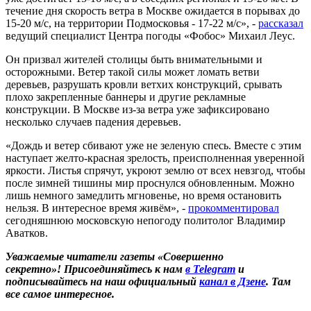
течение дня скорость ветра в Москве ожидается в порывах до
15-20 м/с, на территории Подмосковья - 17-22 м/с», -
рассказал
ведущий специалист Центра погоды «Фобос» Михаил Леус.
Он призвал жителей столицы быть внимательными и
осторожными. Ветер такой силы может ломать ветви
деревьев, разрушать кровли ветхих конструкций, срывать
плохо закрепленные баннеры и другие рекламные
конструкции. В Москве из-за ветра уже зафиксировано
несколько случаев падения деревьев.
«Дождь и ветер сбивают уже не зеленую спесь. Вместе с этим
наступает желто-красная зрелость, преисполненная уверенной
яркости. Листья спрячут, укроют землю от всех невзгод, чтобы
после зимней тишины мир проснулся обновленным. Можно
лишь немного замедлить мгновенье, но время остановить
нельзя. В интересное время живём», -
прокомментировал
сегодняшнюю московскую непогоду политолог Владимир
Аватков.
Уважаемые читатели газеты «Совершенно
секретно»! Присоединяйтесь к нам
в Telegram
и
подписывайтесь на наш официальный
канал в Дзене
. Там
все самое интересное.