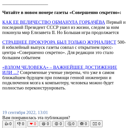
____________________
Читайте в новом номере газеты «Совершенно секретно»:
КАК ЕЕ ВЕЛИЧЕСТВО ОБМАНУЛА ГОРБАЧЁВА
Первый и
последний Президент СССР ушел из жизни, следом за ним
покинула мир Елизавета II. Но Большая игра продолжается
СТРАШНЕЕ ПРОКУРОРА БЫЛ ТОЛЬКО ЖУРНАЛИСТ
500-
й юбилейный выпуск газеты совпал с открытием пресс-
центра «Совершенно секретно». Для редакции это стало
большим событием
«ВЗЛОМ ЧЕЛОВЕКА» – ВАЖНЕЙШЕЕ ДОСТИЖЕНИЕ
ИЛИ ...?
Современные ученые уверены, что уже в самом
ближайшем будущем при помощи генной инженерии и
подключения мозга к компьютеру, человека можно будет
полностью переконструировать.
19 сентября 2022, 13:01
Вам понравилась эта публикация?
👍
0
👎
0
❤
0
😆
0
😡
0
🤔
0
🙈
0
🧘‍♀️
0