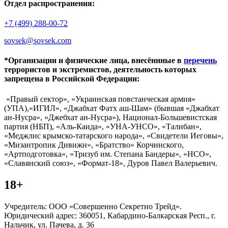
Отдел распространения:
+7 (499) 288-00-72
sovsek@sovsek.com
*Организации и физические лица, внесённные в
перечень
террористов и экстремистов, деятельность которых
запрещена в Российской Федерации:
«Правый сектор», «Украинская повстанческая армия»
(УПА),«ИГИЛ», «Джабхат Фатх аш-Шам» (бывшая «Джабхат
ан-Нусра», «Джебхат ан-Нусра»), Национал-Большевистская
партия (НБП), «Аль-Каида», «УНА-УНСО», «Талибан»,
«Меджлис крымско-татарского народа», «Свидетели Иеговы»,
«Мизантропик Дивижн», «Братство» Корчинского,
«Артподготовка», «Тризуб им. Степана Бандеры», «НСО»,
«Славянский союз», «Формат-18», Дуров Павел Валерьевич.
18+
Учредитель: ООО «Совершенно Секретно Трейд».
Юридический адрес: 360051, Кабардино-Балкарская Респ., г.
Нальчик, ул. Пачева, д. 36