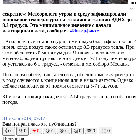
нн
о
секретно»: Метеорологи утром в среду зафиксировали
понижение температуры на столичной станции ВДНХ до
8,3 градуса. Это минимальное значение с начала
календарного лета, сообщает
«Интерфакс»
.
- Аналогичный температурный минимум был зафиксирован 4
июня, когда воздух также остывал до 8,3 градусов тепла. При
этом абсолютный минимум для 31 июля за всю историю
метеонаблюдений устоял: в этот день в 1971 году температура
опустилась до 6,1 градуса, - отметил в метеобюро Москвы.
По словам собеседника агентства, обычно самые жаркие дни
в году случаются в конце июля или в начале августа. Однако
сейчас температура от нормы отстает на 5-7 градусов.
31 июля в столице ожидается 12-14 градусов тепла и облачная
погода.
31 июля 2019, 09:17
Вам понравилась эта публикация?
👍
0
👎
0
❤
0
😆
0
😡
0
🤔
0
🙈
0
🧘‍♀️
0
Поделиться