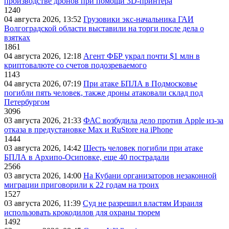
производстве дронов при помощи 3D‑принтера
1240
04 августа 2026, 13:52
Грузовики экс-начальника ГАИ
Волгоградской области выставили на торги после дела о
взятках
1861
04 августа 2026, 12:18
Агент ФБР украл почти $1 млн в
криптовалюте со счетов подозреваемого
1143
04 августа 2026, 07:19
При атаке БПЛА в Подмосковье
погибли пять человек, также дроны атаковали склад под
Петербургом
3096
03 августа 2026, 21:33
ФАС возбудила дело против Apple из-за
отказа в предустановке Max и RuStore на iPhone
1444
03 августа 2026, 14:42
Шесть человек погибли при атаке
БПЛА в Архипо-Осиповке, еще 40 пострадали
2566
03 августа 2026, 14:00
На Кубани организаторов незаконной
миграции приговорили к 22 годам на троих
1527
03 августа 2026, 11:39
Суд не разрешил властям Израиля
использовать крокодилов для охраны тюрем
1492