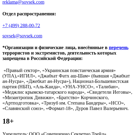
reklama@sovsek.com
Отдел распространения:
+7 (499) 288-00-72
sovsek@sovsek.com
*Организации и физические лица, внесённные в
перечень
террористов и экстремистов, деятельность которых
запрещена в Российской Федерации:
«Правый сектор», «Украинская повстанческая армия»
(УПА),«ИГИЛ», «Джабхат Фатх аш-Шам» (бывшая «Джабхат
ан-Нусра», «Джебхат ан-Нусра»), Национал-Большевистская
партия (НБП), «Аль-Каида», «УНА-УНСО», «Талибан»,
«Меджлис крымско-татарского народа», «Свидетели Иеговы»,
«Мизантропик Дивижн», «Братство» Корчинского,
«Артподготовка», «Тризуб им. Степана Бандеры», «НСО»,
«Славянский союз», «Формат-18», Дуров Павел Валерьевич.
18+
Учредитель: ООО «Совершенно Секретно Трейд».