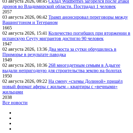
03 августа 2026, 08:45
Склад Wildberries загорелся после атаки
дронов во Владимирской области. Пострадал 1 человек
2057
03 августа 2026, 06:42
Трамп анонсировал переговоры между
Вашингтоном и Тегераном
1665
02 августа 2026, 15:41
Количество погибших при вторжении в
испанскую Сеуту мигрантов достигло 90 человек
1947
02 августа 2026, 13:36
Два моста за сутки обрушились в
Приморье в результате паводка
1949
02 августа 2026, 10:36
268 многодетным семьям в Адыгее
выдали непригодную для строительства землю на болотах
1950
02 августа 2026, 09:22
На смену «схемы Долиной» пришёл
новый формат аферы с жильем – квартиры с «вечными»
жильцами
2038
Все новости