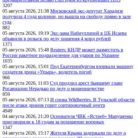
3207
05 августа 2026, 21:38
Московский экс-депутат Харадизе
получила 4 года колонии, но вышла на свободу прямо в зале
суда
882
05 августа 2026, 19:19
Экс-зама Набиуллиной в ЦБ Исаева
объявили в розыск по делу хищения 4 млрд рублей
1371
05 августа 2026, 15:48
Reuters: КНДР может разместить в
России ракетное подразделение для ударов по Украине
1035
05 августа 2026, 15:01
Под Екатеринбургом взорвали машину
создателя дрона «Упырь», водитель погиб
966
05 августа 2026, 11:03
Суд продлил арест бывшему главе
Росавиации Нерадько по делу о мошенничестве
859
05 августа 2026, 07:13
И снова Wildberries. В Тульской области
после атаки дронов горит сортировочный центр
4949
04 августа 2026, 21:20
Основателя ЧВК «Ястреб» Марущенко
приговорили к 18 годам за похищение военных
1347
04 августа 2026, 15:17
Жителя Крыма задержали по делу о