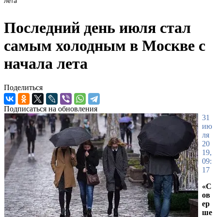
лета
Последний день июля стал
самым холодным в Москве с
начала лета
Поделиться
Подписаться на обновления
31
ию
ля
20
19,
09:
17
«С
ов
ер
ше