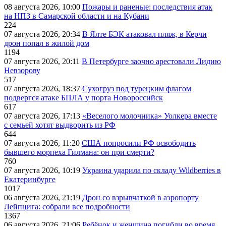
08 августа 2026, 10:00
Пожары и раненые: последствия атак
на НПЗ в Самарской области и на Кубани
224
07 августа 2026, 20:34
В Ялте БЭК атаковал пляж, в Керчи
дрон попал в жилой дом
1194
07 августа 2026, 20:11
В Петербурге заочно арестовали Лидию
Невзорову
517
07 августа 2026, 18:37
Сухогруз под турецким флагом
подвергся атаке БПЛА у порта Новороссийск
617
07 августа 2026, 17:13
«Веселого молочника» Уолкера вместе
с семьей хотят выдворить из РФ
644
07 августа 2026, 11:20
США попросили РФ освободить
бывшего морпеха Гилмана: он при смерти?
760
07 августа 2026, 10:19
Украина ударила по складу Wildberries в
Екатеринбурге
1017
06 августа 2026, 21:19
Дрон со взрывчаткой в аэропорту
Лейпцига: собрали все подробности
1367
06 августа 2026, 21:06
Ребёнок и женщина погибли во время