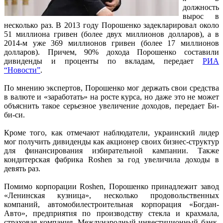
должность
вырос в
несколько раз. В 2013 году Порошенко задекларировал около
51 миллиона гривен (более двух миллионов долларов), а в
2014-м уже 369 миллионов гривен (более 17 миллионов
долларов). Причем, 90% дохода Порошенко составили
дивиденды и проценты по вкладам, передает
РИА
“Новости”
.
По мнению экспертов, Порошенко мог держать свои средства
в валюте и «заработать» на росте курса, но даже это не может
объяснить такое серьезное увеличение доходов, передает Би-
би-си.
Кроме того, как отмечают наблюдатели, украинский лидер
мог получить дивиденды как акционер своих бизнес-структур
для финансирования избирательной кампании. Также
кондитерская фабрика Roshen за год увеличила доходы в
девять раз.
Помимо корпорации Roshen, Порошенко принадлежит завод
«Ленинская кузница», несколько продовольственных
компаний, автомобилестроительная корпорация «Богдан-
Авто», предприятия по производству стекла и крахмала,
страховая компания, Международный инвестиционный банк,