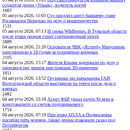
создателя дрона «Упырь», водитель погиб
1683
05 августа 2026, 11:03
Суд продлил арест бывшему главе
Росавиации Нерадько по делу о мошенничестве
1531
05 августа 2026, 07:13
И снова Wildberries. В Тульской области
после атаки дронов горит сортировочный центр
5889
04 августа 2026, 21:20
Основателя ЧВК «Ястреб» Марущенко
приговорили к 18 годам за похищение военных
2105
04 августа 2026, 15:17
Жителя Крыма задержали по делу о
производстве дронов при помощи 3D‑принтера
1851
04 августа 2026, 13:52
Грузовики экс-начальника ГАИ
Волгоградской области выставили на торги после дела о
взятках
2482
04 августа 2026, 12:18
Агент ФБР украл почти $1 млн в
криптовалюте со счетов подозреваемого
1714
04 августа 2026, 07:19
При атаке БПЛА в Подмосковье
погибли пять человек, также дроны атаковали склад под
Петербургом