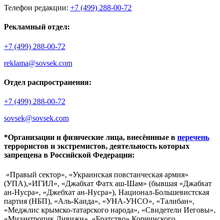
Телефон редакции:
+7 (499) 288-00-72
Рекламный отдел:
+7 (499) 288-00-72
reklama@sovsek.com
Отдел распространения:
+7 (499) 288-00-72
sovsek@sovsek.com
*Организации и физические лица, внесённные в
перечень
террористов и экстремистов, деятельность которых
запрещена в Российской Федерации:
«Правый сектор», «Украинская повстанческая армия»
(УПА),«ИГИЛ», «Джабхат Фатх аш-Шам» (бывшая «Джабхат
ан-Нусра», «Джебхат ан-Нусра»), Национал-Большевистская
партия (НБП), «Аль-Каида», «УНА-УНСО», «Талибан»,
«Меджлис крымско-татарского народа», «Свидетели Иеговы»,
«Мизантропик Дивижн», «Братство» Корчинского,