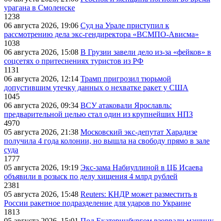
урагана в Смоленске
1238
06 августа 2026, 19:06
Суд на Урале приступил к
рассмотрению дела экс-гендиректора «ВСМПО-Ависма»
1038
06 августа 2026, 15:08
В Грузии завели дело из-за «фейков» в
соцсетях о притеснениях туристов из РФ
1131
06 августа 2026, 12:14
Трамп пригрозил тюрьмой
допустившим утечку данных о нехватке ракет у США
1045
06 августа 2026, 09:34
ВСУ атаковали Ярославль:
предварительной целью стал один из крупнейших НПЗ
4970
05 августа 2026, 21:38
Московский экс-депутат Харадизе
получила 4 года колонии, но вышла на свободу прямо в зале
суда
1777
05 августа 2026, 19:19
Экс-зама Набиуллиной в ЦБ Исаева
объявили в розыск по делу хищения 4 млрд рублей
2381
05 августа 2026, 15:48
Reuters: КНДР может разместить в
России ракетное подразделение для ударов по Украине
1813
05 августа 2026, 15:01
Под Екатеринбургом взорвали машину