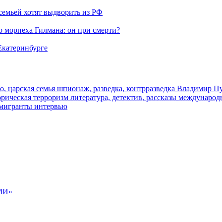
семьей хотят выдворить из РФ
морпеха Гилмана: он при смерти?
 Екатеринбурге
о, царская семья
шпионаж, разведка, контрразведка
Владимир П
торическая
терроризм
литература, детектив, рассказы
международ
 мигранты
интервью
МИ»