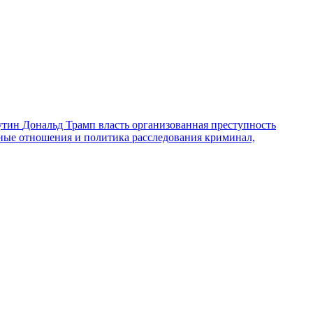
утин
Дональд Трамп
власть
организованная преступность
ные отношения и политика
расследования
криминал,