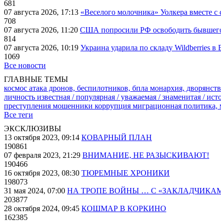
681
07 августа 2026, 17:13
«Веселого молочника» Уолкера вместе с 
708
07 августа 2026, 11:20
США попросили РФ освободить бывшего 
814
07 августа 2026, 10:19
Украина ударила по складу Wildberries в
1069
Все новости
ГЛАВНЫЕ ТЕМЫ
космос
атака дронов, беспилотников, бпла
монархия, дворянств
личность известная / популярная / уважаемая / знаменитая / ис
преступления
мошенники
коррупция
миграционная политика,
Все теги
ЭКСКЛЮЗИВЫ
13 октября 2023, 09:14
КОВАРНЫЙ ПЛАН
190861
07 февраля 2023, 21:29
ВНИМАНИЕ, НЕ РАЗЫСКИВАЮТ!
190466
16 октября 2023, 08:30
ТЮРЕМНЫЕ ХРОНИКИ
198073
31 мая 2024, 07:00
НА ТРОПЕ ВОЙНЫ … С «ЗАКЛАДЧИКА
203877
28 октября 2024, 09:45
КОШМАР В КОРКИНО
162385