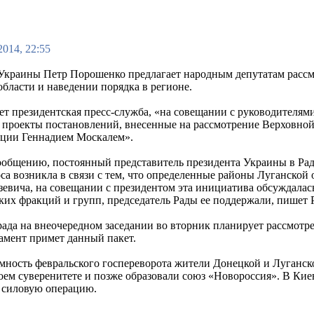
2014, 22:55
Украины Петр Порошенко предлагает народным депутатам рассм
области и наведении порядка в регионе.
ет президентская пресс-служба, «на совещании с руководителя
 проекты постановлений, внесенные на рассмотрение Верховной
ции Геннадием Москалем».
ообщению, постоянный представитель президента Украины в Раде
оса возникла в связи с тем, что определенные районы Луганской
зевича, на совещании с президентом эта инициатива обсуждалась
ких фракций и групп, председатель Рады ее поддержали, пишет
рада на внеочередном заседании во вторник планирует рассмотре
амент примет данный пакет.
мность февральского госпереворота жители Донецкой и Луганск
воем суверенитете и позже образовали союз «Новороссия». В К
е силовую операцию.