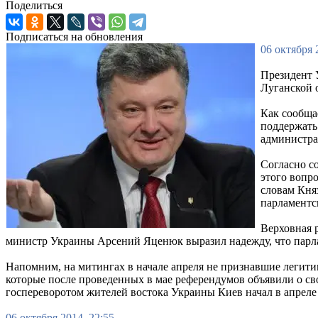
Поделиться
Подписаться на обновления
06 октября 
Президент 
Луганской 
Как сообща
поддержать
администра
Согласно с
этого вопр
словам Кня
парламентс
Верховная 
министр Украины Арсений Яценюк выразил надежду, что парл
Напомним, на митингах в начале апреля не признавшие легити
которые после проведенных в мае референдумов объявили о с
госпереворотом жителей востока Украины Киев начал в апрел
06 октября 2014, 22:55