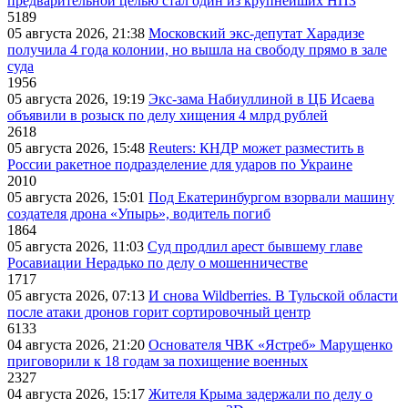
предварительной целью стал один из крупнейших НПЗ
5189
05 августа 2026, 21:38
Московский экс-депутат Харадизе
получила 4 года колонии, но вышла на свободу прямо в зале
суда
1956
05 августа 2026, 19:19
Экс-зама Набиуллиной в ЦБ Исаева
объявили в розыск по делу хищения 4 млрд рублей
2618
05 августа 2026, 15:48
Reuters: КНДР может разместить в
России ракетное подразделение для ударов по Украине
2010
05 августа 2026, 15:01
Под Екатеринбургом взорвали машину
создателя дрона «Упырь», водитель погиб
1864
05 августа 2026, 11:03
Суд продлил арест бывшему главе
Росавиации Нерадько по делу о мошенничестве
1717
05 августа 2026, 07:13
И снова Wildberries. В Тульской области
после атаки дронов горит сортировочный центр
6133
04 августа 2026, 21:20
Основателя ЧВК «Ястреб» Марущенко
приговорили к 18 годам за похищение военных
2327
04 августа 2026, 15:17
Жителя Крыма задержали по делу о