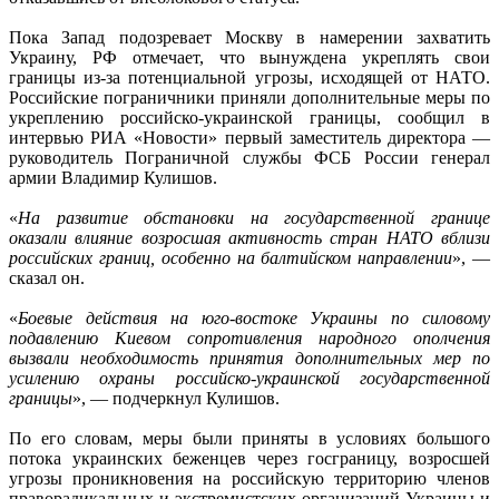
Пока Запад подозревает Москву в намерении захватить
Украину, РФ отмечает, что вынуждена укреплять свои
границы из-за потенциальной угрозы, исходящей от НАТО.
Российские пограничники приняли дополнительные меры по
укреплению российско-украинской границы, сообщил в
интервью РИА «Новости» первый заместитель директора —
руководитель Пограничной службы ФСБ России генерал
армии Владимир Кулишов.
«
На развитие обстановки на государственной границе
оказали влияние возросшая активность стран НАТО вблизи
российских границ, особенно на балтийском направлении
», —
сказал он.
«
Боевые действия на юго-востоке Украины по силовому
подавлению Киевом сопротивления народного ополчения
вызвали необходимость принятия дополнительных мер по
усилению охраны российско-украинской государственной
границы
», — подчеркнул Кулишов.
По его словам, меры были приняты в условиях большого
потока украинских беженцев через госграницу, возросшей
угрозы проникновения на российскую территорию членов
праворадикальных и экстремистских организаций Украины и