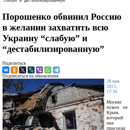
“слабую” и “дестабилизированную”
Порошенко обвинил Россию
в желании захватить всю
Украину “слабую” и
“дестабилизированную”
Поделиться
Подписаться на обновления
28 мая
2015,
17:39
Москве
нужен не
Крым,
который
она
присоеди