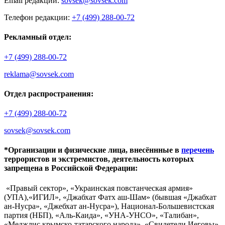
Email редакции:
sovsek@sovsek.com
Телефон редакции:
+7 (499) 288-00-72
Рекламный отдел:
+7 (499) 288-00-72
reklama@sovsek.com
Отдел распространения:
+7 (499) 288-00-72
sovsek@sovsek.com
*Организации и физические лица, внесённные в
перечень
террористов и экстремистов, деятельность которых
запрещена в Российской Федерации:
«Правый сектор», «Украинская повстанческая армия»
(УПА),«ИГИЛ», «Джабхат Фатх аш-Шам» (бывшая «Джабхат
ан-Нусра», «Джебхат ан-Нусра»), Национал-Большевистская
партия (НБП), «Аль-Каида», «УНА-УНСО», «Талибан»,
«Меджлис крымско-татарского народа», «Свидетели Иеговы»,