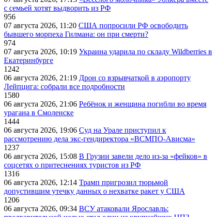
с семьей хотят выдворить из РФ
956
07 августа 2026, 11:20
США попросили РФ освободить
бывшего морпеха Гилмана: он при смерти?
974
07 августа 2026, 10:19
Украина ударила по складу Wildberries в
Екатеринбурге
1242
06 августа 2026, 21:19
Дрон со взрывчаткой в аэропорту
Лейпцига: собрали все подробности
1580
06 августа 2026, 21:06
Ребёнок и женщина погибли во время
урагана в Смоленске
1444
06 августа 2026, 19:06
Суд на Урале приступил к
рассмотрению дела экс-гендиректора «ВСМПО-Ависма»
1237
06 августа 2026, 15:08
В Грузии завели дело из-за «фейков» в
соцсетях о притеснениях туристов из РФ
1316
06 августа 2026, 12:14
Трамп пригрозил тюрьмой
допустившим утечку данных о нехватке ракет у США
1206
06 августа 2026, 09:34
ВСУ атаковали Ярославль: