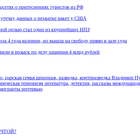
оцсетях о притеснениях туристов из РФ
утечку данных о нехватке ракет у США
ьной целью стал один из крупнейших НПЗ
ла 4 года колонии, но вышла на свободу прямо в зале суда
вили в розыск по делу хищения 4 млрд рублей
о, царская семья
шпионаж, разведка, контрразведка
Владимир П
торическая
терроризм
литература, детектив, рассказы
международ
 мигранты
интервью
ЕЧТОЙ?