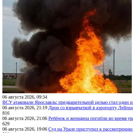
06 августа 2026, 09:34
ВСУ атаковали Ярославль: предварительной целью стал один
06 августа 2026, 21:19
Дрон со взрывчаткой в аэропорту Лейпци
816
06 августа 2026, 21:06
Ребёнок и женщина погибли во время ур
629
06 августа 2026, 19:06
Суд на Урале приступил к рассмотрени