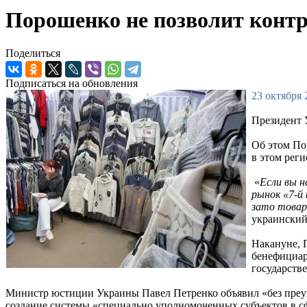
Порошенко не позволит контр
Поделиться
Подписаться на обновления
23 октября 
Президент 
Об этом По
в этом реги
«
Если вы н
рынок «7-й
зато товар
украинский
Накануне, 
бенефициар
государств
Министр юстиции Украины Павел Петренко объявил «без преув
создание системы «специально уполномоченных субъектов в с