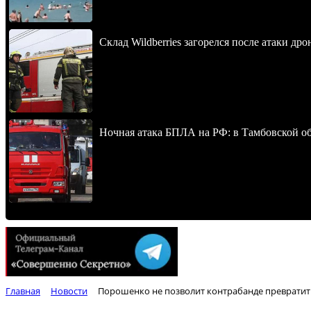
Склад Wildberries загорелся после атаки др
Ночная атака БПЛА на РФ: в Тамбовской обл
Главная
Новости
Порошенко не позволит контрабанде превратит