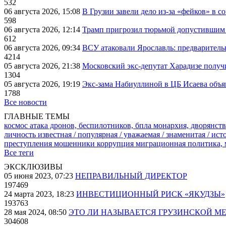
532
06 августа 2026, 15:08
В Грузии завели дело из-за «фейков» в с
598
06 августа 2026, 12:14
Трамп пригрозил тюрьмой допустившим 
612
06 августа 2026, 09:34
ВСУ атаковали Ярославль: предварител
4214
05 августа 2026, 21:38
Московский экс-депутат Харадизе получи
1304
05 августа 2026, 19:19
Экс-зама Набиуллиной в ЦБ Исаева объя
1788
Все новости
ГЛАВНЫЕ ТЕМЫ
космос
атака дронов, беспилотников, бпла
монархия, дворянств
личность известная / популярная / уважаемая / знаменитая / ис
преступления
мошенники
коррупция
миграционная политика,
Все теги
ЭКСКЛЮЗИВЫ
05 июня 2023, 07:23
НЕПРАВИЛЬНЫЙ ДИРЕКТОР
197469
24 марта 2023, 18:23
ИНВЕСТИЦИОННЫЙ РИСК «ЯКУДЗЫ»
193763
28 мая 2024, 08:50
ЭТО ЛИ НАЗЫВАЕТСЯ ГРУЗИНСКОЙ М
304608