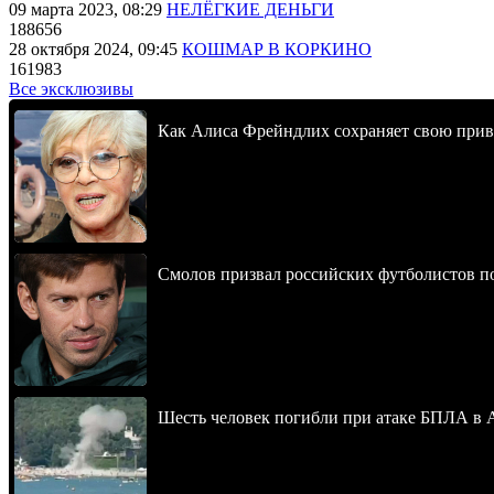
09 марта 2023, 08:29
НЕЛЁГКИЕ ДЕНЬГИ
188656
28 октября 2024, 09:45
КОШМАР В КОРКИНО
161983
Все эксклюзивы
Как Алиса Фрейндлих сохраняет свою привл
Смолов призвал российских футболистов п
Шесть человек погибли при атаке БПЛА в 