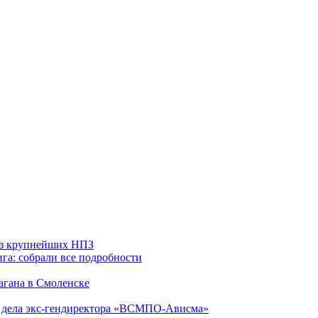
 из крупнейших НПЗ
га: собрали все подробности
агана в Смоленске
ю дела экс-гендиректора «ВСМПО-Ависма»