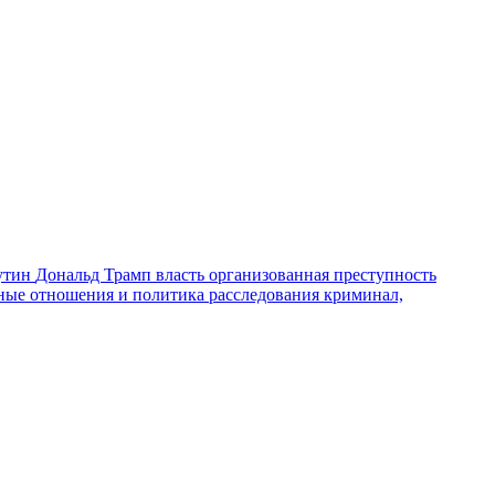
утин
Дональд Трамп
власть
организованная преступность
ные отношения и политика
расследования
криминал,