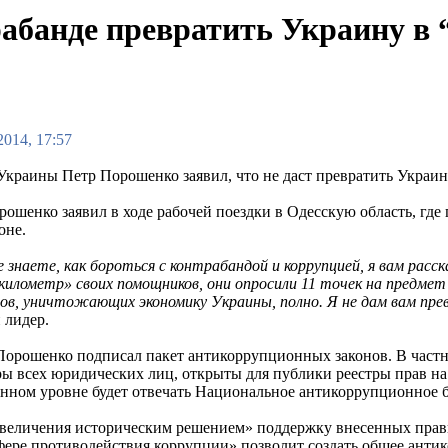
абанде превратить Украину в 
2014, 17:57
Украины Петр Порошенко заявил, что не даст превратить Украи
рошенко заявил в ходе рабочей поездки в Одесскую область, где
оне.
е знаете, как бороться с контрабандой и коррупцией, я вам расс
 километр» своих помощников, они опросили 11 точек на предме
ов, уничтожающих экономику Украины, полно. Я не дам вам пре
 лидер.
Порошенко подписал пакет антикоррупционных законов. В частн
ы всех юридических лиц, открыты для публики реестры прав на
енном уровне будет отвечать Национальное антикоррупционное 
еличения историческим решением» поддержку внесенных правит
фере противодействия коррупции» позволит создать общее ант