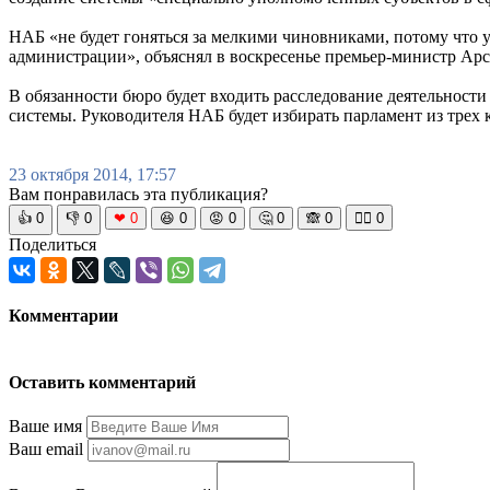
НАБ «не будет гоняться за мелкими чиновниками, потому что у
администрации», объяснял в воскресенье премьер-министр А
В обязанности бюро будет входить расследование деятельности 
системы. Руководителя НАБ будет избирать парламент из трех 
23 октября 2014, 17:57
Вам понравилась эта публикация?
👍
0
👎
0
❤
0
😆
0
😡
0
🤔
0
🙈
0
🧘‍♀️
0
Поделиться
Комментарии
Оставить комментарий
Ваше имя
Ваш email