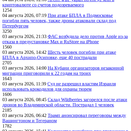
криптовалюте со счетов подозреваемого
1254
04 августа 2026, 07:19
При атаке БПЛА в Подмосковье
погибли пять человек, также дроны атаковали склад под
Петербургом
3250
03 августа 2026, 21:33
ФАС возбудила дело против Apple из-за
отказа в предустановке Max и RuStore на iPhone
1560
03 августа 2026, 14:42
Шесть человек погибли при атаке
БПЛА в Архипо-Осиповке, еще 40 пострадали
2705
03 августа 2026, 14:00
На Кубани организаторов незаконной
миграции приговорили к 22 годам на троих
1643
03 августа 2026, 11:39
Суд не разрешил властям Израиля
использовать крокодилов для охраны тюрем
1606
03 августа 2026, 08:45
Склад Wildberries загорелся после атаки
дронов во Владимирской области. Пострадал 1 человек
2185
03 августа 2026, 06:42
Трамп анонсировал переговоры между
Вашингтоном и Тегераном
1782