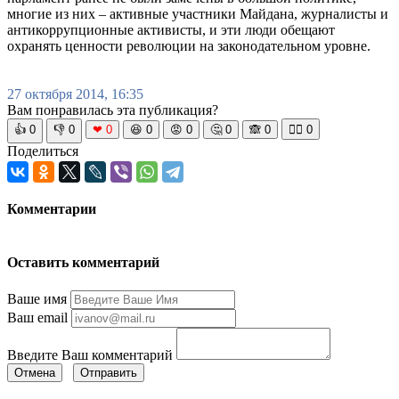
многие из них – активные участники Майдана, журналисты и
антикоррупционные активисты, и эти люди обещают
охранять ценности революции на законодательном уровне.
27 октября 2014, 16:35
Вам понравилась эта публикация?
👍
0
👎
0
❤
0
😆
0
😡
0
🤔
0
🙈
0
🧘‍♀️
0
Поделиться
Комментарии
Оставить комментарий
Ваше имя
Ваш email
Введите Ваш комментарий
Отмена
Отправить