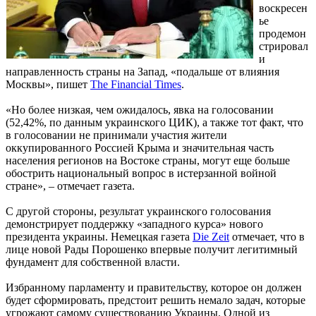
воскресен
ье
продемон
стрировал
и
направленность страны на Запад, «подальше от влияния
Москвы», пишет
The Financial Times
.
«Но более низкая, чем ожидалось, явка на голосовании
(52,42%, по данным украинского ЦИК), а также тот факт, что
в голосовании не принимали участия жители
оккупированного Россией Крыма и значительная часть
населения регионов на Востоке страны, могут еще больше
обострить национальный вопрос в истерзанной войной
стране», – отмечает газета.
С другой стороны, результат украинского голосования
демонстрирует поддержку «западного курса» нового
президента украины. Немецкая газета
Die Zeit
отмечает, что в
лице новой Рады Порошенко впервые получит легитимный
фундамент для собственной власти.
Избранному парламенту и правительству, которое он должен
будет сформировать, предстоит решить немало задач, которые
угрожают самому существованию Украины. Одной из