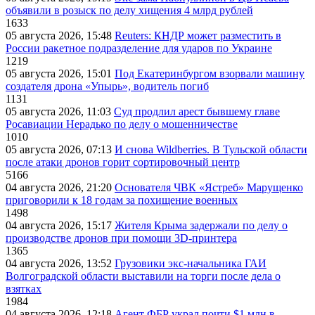
объявили в розыск по делу хищения 4 млрд рублей
1633
05 августа 2026, 15:48
Reuters: КНДР может разместить в
России ракетное подразделение для ударов по Украине
1219
05 августа 2026, 15:01
Под Екатеринбургом взорвали машину
создателя дрона «Упырь», водитель погиб
1131
05 августа 2026, 11:03
Суд продлил арест бывшему главе
Росавиации Нерадько по делу о мошенничестве
1010
05 августа 2026, 07:13
И снова Wildberries. В Тульской области
после атаки дронов горит сортировочный центр
5166
04 августа 2026, 21:20
Основателя ЧВК «Ястреб» Марущенко
приговорили к 18 годам за похищение военных
1498
04 августа 2026, 15:17
Жителя Крыма задержали по делу о
производстве дронов при помощи 3D‑принтера
1365
04 августа 2026, 13:52
Грузовики экс-начальника ГАИ
Волгоградской области выставили на торги после дела о
взятках
1984
04 августа 2026, 12:18
Агент ФБР украл почти $1 млн в