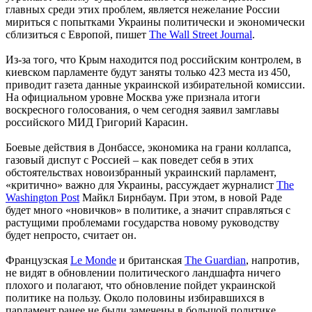
главных среди этих проблем, является нежелание России
мириться с попытками Украины политически и экономически
сблизиться с Европой, пишет
The Wall Street Journal
.
Из-за того, что Крым находится под российским контролем, в
киевском парламенте будут заняты только 423 места из 450,
приводит газета данные украинской избирательной комиссии.
На официальном уровне Москва уже признала итоги
воскресного голосования, о чем сегодня заявил замглавы
российского МИД Григорий Карасин.
Боевые действия в Донбассе, экономика на грани коллапса,
газовый диспут с Россией – как поведет себя в этих
обстоятельствах новоизбранный украинский парламент,
«критично» важно для Украины, рассуждает журналист
The
Washington Post
Майкл Бирнбаум. При этом, в новой Раде
будет много «новичков» в политике, а значит справляться с
растущими проблемами государства новому руководству
будет непросто, считает он.
Французская
Le Monde
и британская
The Guardian
, напротив,
не видят в обновлении политического ландшафта ничего
плохого и полагают, что обновление пойдет украинской
политике на пользу. Около половины избиравшихся в
парламент ранее не были замечены в большой политике,