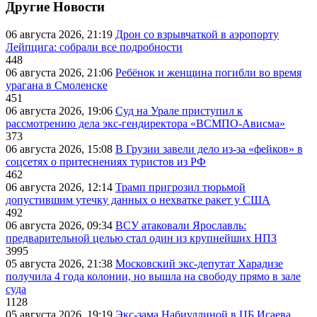
Другие Новости
06 августа 2026, 21:19
Дрон со взрывчаткой в аэропорту
Лейпцига: собрали все подробности
448
06 августа 2026, 21:06
Ребёнок и женщина погибли во время
урагана в Смоленске
451
06 августа 2026, 19:06
Суд на Урале приступил к
рассмотрению дела экс-гендиректора «ВСМПО-Ависма»
373
06 августа 2026, 15:08
В Грузии завели дело из-за «фейков» в
соцсетях о притеснениях туристов из РФ
462
06 августа 2026, 12:14
Трамп пригрозил тюрьмой
допустившим утечку данных о нехватке ракет у США
492
06 августа 2026, 09:34
ВСУ атаковали Ярославль:
предварительной целью стал один из крупнейших НПЗ
3995
05 августа 2026, 21:38
Московский экс-депутат Харадизе
получила 4 года колонии, но вышла на свободу прямо в зале
суда
1128
05 августа 2026, 19:19
Экс-зама Набиуллиной в ЦБ Исаева