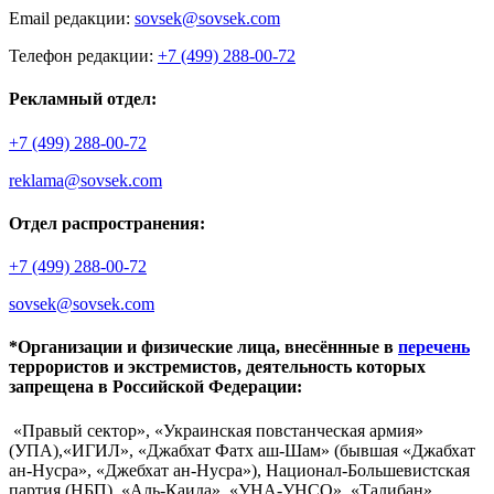
Email редакции:
sovsek@sovsek.com
Телефон редакции:
+7 (499) 288-00-72
Рекламный отдел:
+7 (499) 288-00-72
reklama@sovsek.com
Отдел распространения:
+7 (499) 288-00-72
sovsek@sovsek.com
*Организации и физические лица, внесённные в
перечень
террористов и экстремистов, деятельность которых
запрещена в Российской Федерации:
«Правый сектор», «Украинская повстанческая армия»
(УПА),«ИГИЛ», «Джабхат Фатх аш-Шам» (бывшая «Джабхат
ан-Нусра», «Джебхат ан-Нусра»), Национал-Большевистская
партия (НБП), «Аль-Каида», «УНА-УНСО», «Талибан»,