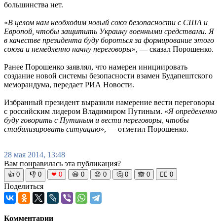
большинства нет.
«
В целом нам необходим новый союз безопасности с США и
Европой, чтобы защитить Украину военными средствами. Я
в качестве президента буду бороться за формирование этого
союза и немедленно начну переговоры
», — сказал Порошенко.
Ранее Порошенко заявлял, что намерен инициировать
создание новой системы безопасности взамен Будапештского
меморандума, передает РИА Новости.
Избранный президент выразили намерение вести переговоры
с российским лидером Владимиром Путиным. «
Я определенно
буду говорить с Путиным и вести переговоры, чтобы
стабилизировать ситуацию
», — отметил Порошенко.
28 мая 2014, 13:48
Вам понравилась эта публикация?
👍
0
👎
0
❤
0
😆
0
😡
0
🤔
0
🙈
0
🧘‍♀️
0
Поделиться
Комментарии