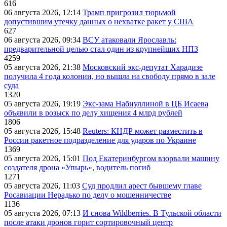
616
06 августа 2026, 12:14
Трамп пригрозил тюрьмой
допустившим утечку данных о нехватке ракет у США
627
06 августа 2026, 09:34
ВСУ атаковали Ярославль:
предварительной целью стал один из крупнейших НПЗ
4259
05 августа 2026, 21:38
Московский экс-депутат Харадизе
получила 4 года колонии, но вышла на свободу прямо в зале
суда
1320
05 августа 2026, 19:19
Экс-зама Набиуллиной в ЦБ Исаева
объявили в розыск по делу хищения 4 млрд рублей
1806
05 августа 2026, 15:48
Reuters: КНДР может разместить в
России ракетное подразделение для ударов по Украине
1369
05 августа 2026, 15:01
Под Екатеринбургом взорвали машину
создателя дрона «Упырь», водитель погиб
1271
05 августа 2026, 11:03
Суд продлил арест бывшему главе
Росавиации Нерадько по делу о мошенничестве
1136
05 августа 2026, 07:13
И снова Wildberries. В Тульской области
после атаки дронов горит сортировочный центр