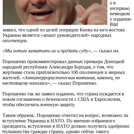
о в
интервью
немецком
у изданию
Bild
заявил, что одной из целей операции Киева на юго-востоке
Украины является «захват руководителей» народных
ополченцев.
«
Мы хотим захватить их и предать суд
у», — сказал он.
Порошенко прокомментировал данные премьера Донецкой
народной республики Александра Бородая, о том, что
жертвами стали приблизительно 100 ополченцев и мирных
жителей. «
Антитеррористическая компания, наконец, по
настоящему началась
», — сказал Порошенко.
Порошенко так же заявил изданию, что страна нуждается в
новом соглашении о безопасности с США и Евросоюзом,
чтобы обеспечить военную защиту.
Таким образом, Порошенко ответил на вопрос, возможно ли
вступление Украины в НАТО. По мнению избранного
президента, вступление в НАТО должно получить одобрение
большинства граждан страны, однако сейчас такого