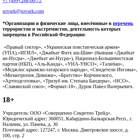
+7 (499) 288-00-72
sovsek@sovsek.com
*Организации и физические лица, внесённные в
перечень
террористов и экстремистов, деятельность которых
запрещена в Российской Федерации:
«Правый сектор», «Украинская повстанческая армия»
(УПА),«ИГИЛ», «Джабхат Фатх аш-Шам» (бывшая «Джабхат
ан-Нусра», «Джебхат ан-Нусра»), Национал-Большевистская
партия (НБП), «Аль-Каида», «УНА-УНСО», «Талибан»,
«Меджлис крымско-татарского народа», «Свидетели Иеговы»,
«Мизантропик Дивижн», «Братство» Корчинского,
«Артподготовка», «Тризуб им. Степана Бандеры», «НСО»,
«Славянский союз», «Формат-18», Дуров Павел Валерьевич.
18+
Учредитель: ООО «Совершенно Секретно Трейд».
Юридический адрес: 360051, Кабардино-Балкарская Респ., г.
Нальчик, ул. Пачева, д. 36
Почтовый адрес: 127247, г. Москва, Дмитровское шоссе, д.
100, стр. 2