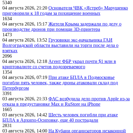
5340
04 августа 2026, 21:20
Основателя ЧВК «Ястреб» Марущенко
приговорили к 18 годам за похищение военных
1634
04 августа 2026, 15:17
Жителя Крыма задержали по делу о
производстве дронов при помощи 3D‑принтера
1473
04 августа 2026, 13:52
Грузовики экс-начальника ГАИ
Волгоградской области выставили на торги после дела о
взятках
2096
04 августа 2026, 12:18
Агент ФБР украл почти $1 млн в
криптовалюте со счетов подозреваемого
1354
04 августа 2026, 07:19
При атаке БПЛА в Подмосковье
погибли пять человек, также дроны атаковали склад под
Петербургом
3391
03 августа 2026, 21:33
ФАС возбудила дело против Apple из-за
отказа в предустановке Max и RuStore на iPhone
1665
03 августа 2026, 14:42
Шесть человек погибли при атаке
БПЛА в Архипо-Осиповке, еще 40 пострадали
2831
03 августа 2026, 14:00
На Кубани организаторов незаконной