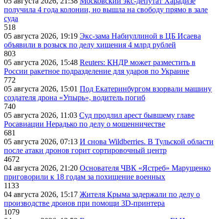
05 августа 2026, 21:38
Московский экс-депутат Харадизе
получила 4 года колонии, но вышла на свободу прямо в зале
суда
518
05 августа 2026, 19:19
Экс-зама Набиуллиной в ЦБ Исаева
объявили в розыск по делу хищения 4 млрд рублей
803
05 августа 2026, 15:48
Reuters: КНДР может разместить в
России ракетное подразделение для ударов по Украине
772
05 августа 2026, 15:01
Под Екатеринбургом взорвали машину
создателя дрона «Упырь», водитель погиб
740
05 августа 2026, 11:03
Суд продлил арест бывшему главе
Росавиации Нерадько по делу о мошенничестве
681
05 августа 2026, 07:13
И снова Wildberries. В Тульской области
после атаки дронов горит сортировочный центр
4672
04 августа 2026, 21:20
Основателя ЧВК «Ястреб» Марущенко
приговорили к 18 годам за похищение военных
1133
04 августа 2026, 15:17
Жителя Крыма задержали по делу о
производстве дронов при помощи 3D‑принтера
1079