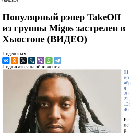
(ВИДЕО)
Популярный рэпер TakeОff
из группы Migos застрелен в
Хьюстоне (ВИДЕО)
Поделиться
Подписаться на обновления
01
но
ябр
я
20
22,
13:
46
Рэ
пе
р