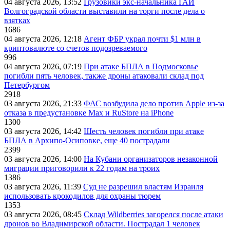
04 августа 2026, 13:52
Грузовики экс-начальника ГАИ
Волгоградской области выставили на торги после дела о
взятках
1686
04 августа 2026, 12:18
Агент ФБР украл почти $1 млн в
криптовалюте со счетов подозреваемого
996
04 августа 2026, 07:19
При атаке БПЛА в Подмосковье
погибли пять человек, также дроны атаковали склад под
Петербургом
2918
03 августа 2026, 21:33
ФАС возбудила дело против Apple из-за
отказа в предустановке Max и RuStore на iPhone
1300
03 августа 2026, 14:42
Шесть человек погибли при атаке
БПЛА в Архипо-Осиповке, еще 40 пострадали
2399
03 августа 2026, 14:00
На Кубани организаторов незаконной
миграции приговорили к 22 годам на троих
1386
03 августа 2026, 11:39
Суд не разрешил властям Израиля
использовать крокодилов для охраны тюрем
1353
03 августа 2026, 08:45
Склад Wildberries загорелся после атаки
дронов во Владимирской области. Пострадал 1 человек