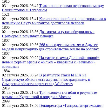
1915
03 августа 2026, 06:42
Трамп анонсировал переговоры между
Вашингтоном и Тегераном
1521
02 августа 2026, 15:41
Количество погибших при вторжении в
испанскую Сеуту мигрантов достигло 90 человек
1806
02 августа 2026, 13:36
Два моста за сутки обрушились в
Приморье в результате паводка
1807
02 августа 2026, 10:36
268 многодетным семьям в Адыгее
выдали непригодную для строительства землю на болотах
1807
02 августа 2026, 09:22
На смену «схемы Долиной» пришёл
новый формат аферы с жильем – квартиры с «вечными»
жильцами
1884
02 августа 2026, 08:24
В результате атаки БПЛА на
Саратовскую область есть жертвы и пострадавшие, в
Самарской области горит склад Wildberries
2919
01 августа 2026, 21:02
Три человека погибли в результате
взрыва на Кудринской площади в Москве
2899
01 августа 2026, 18:50
Гендиректора «Газпром энергохолдинг