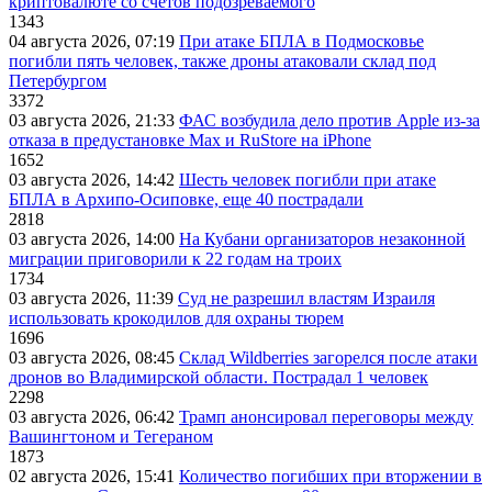
криптовалюте со счетов подозреваемого
1343
04 августа 2026, 07:19
При атаке БПЛА в Подмосковье
погибли пять человек, также дроны атаковали склад под
Петербургом
3372
03 августа 2026, 21:33
ФАС возбудила дело против Apple из-за
отказа в предустановке Max и RuStore на iPhone
1652
03 августа 2026, 14:42
Шесть человек погибли при атаке
БПЛА в Архипо-Осиповке, еще 40 пострадали
2818
03 августа 2026, 14:00
На Кубани организаторов незаконной
миграции приговорили к 22 годам на троих
1734
03 августа 2026, 11:39
Суд не разрешил властям Израиля
использовать крокодилов для охраны тюрем
1696
03 августа 2026, 08:45
Склад Wildberries загорелся после атаки
дронов во Владимирской области. Пострадал 1 человек
2298
03 августа 2026, 06:42
Трамп анонсировал переговоры между
Вашингтоном и Тегераном
1873
02 августа 2026, 15:41
Количество погибших при вторжении в