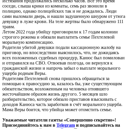
Истязания продолжались несколько часов. Всё это время
соседи, слыша крики из комнаты, семь раз звонили в
полицию, однако полицейских так и не дождались. Люди
сами выломали дверь, и нашли задушенную шнуром от утюга
девушку в луже крови. На теле жертвы было обнаружено 111
травм.
Летом 2022 года убийцу приговорили к 17 годам колонии
строгого режима и обязали выплатить семье Пехтелевой
моральную компенсацию.
Родители убитой девушки подали кассационную жалобу на
приговор, но впоследствии выяснилось, что, не дожидаясь
всех положенных судебных процедур, Канюс был помилован
и отправился на СВО. Отвоевав полгода, он вернулся к
гражданской жизни и напрочь забыл о выплате морального
ущерба родным Веры.
Родителям Пехтелевой снова пришлось обращаться за
помощью к правосудию за, казалось бы, уже существующим
обязательством, возложенным на человека отнявшего
жесточайшим образом жизнь другого. 5 месяцев шло
разбирательство, которое обязало приставов взыскивать с
доходов Канюса часть заработков в счёт морального ущерба.
Мама Веры боится, что убийца может отомстить семье.
Уважаемые читатели газеты «Совершенно секретно»!
Присоединяйтесь к нам в
Telegram
и подписывайтесь на