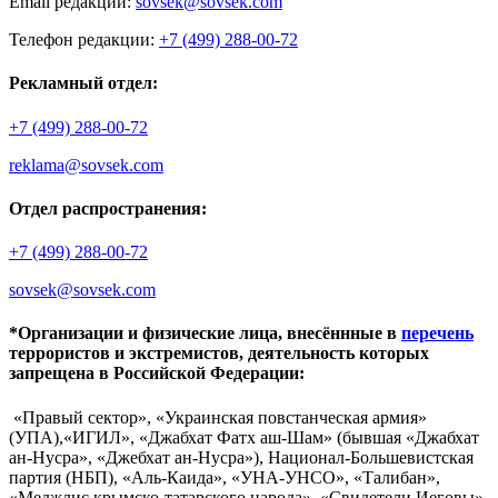
Email редакции:
sovsek@sovsek.com
Телефон редакции:
+7 (499) 288-00-72
Рекламный отдел:
+7 (499) 288-00-72
reklama@sovsek.com
Отдел распространения:
+7 (499) 288-00-72
sovsek@sovsek.com
*Организации и физические лица, внесённные в
перечень
террористов и экстремистов, деятельность которых
запрещена в Российской Федерации:
«Правый сектор», «Украинская повстанческая армия»
(УПА),«ИГИЛ», «Джабхат Фатх аш-Шам» (бывшая «Джабхат
ан-Нусра», «Джебхат ан-Нусра»), Национал-Большевистская
партия (НБП), «Аль-Каида», «УНА-УНСО», «Талибан»,
«Меджлис крымско-татарского народа», «Свидетели Иеговы»,