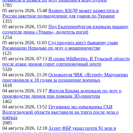
1785
05 августа 2026, 15:48
Reuters: КНДР может разместить в
России ракетное подразделение для ударов по Украине
1355
05 августа 2026, 15:01
Под Екатеринбургом взорвали машину
создателя дрона «Упырь», водитель погиб
1254
05 августа 2026, 11:03
Суд продлил арест бывшему главе
Росавиации Нерадько по делу о мошенничестве
1125
05 августа 2026, 07:13
И снова Wildberries. В Тульской области
после атаки дронов горит сортировочный центр
5320
04 августа 2026, 21:20
Основателя ЧВК «Ястреб» Марущенко
приговорили к 18 годам за похищение военных
1618
04 августа 2026, 15:17
Жителя Крыма задержали по делу о
производстве дронов при помощи 3D‑принтера
1462
04 августа 2026, 13:52
Грузовики экс-начальника ГАИ
Волгоградской области выставили на торги после дела о
взятках
2085
04 августа 2026, 12:18
Агент ФБР украл почти $1 млн в