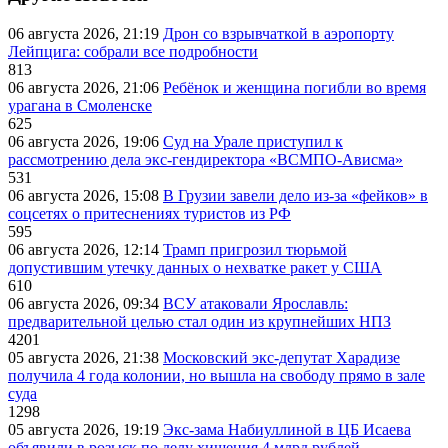
06 августа 2026, 21:19
Дрон со взрывчаткой в аэропорту
Лейпцига: собрали все подробности
813
06 августа 2026, 21:06
Ребёнок и женщина погибли во время
урагана в Смоленске
625
06 августа 2026, 19:06
Суд на Урале приступил к
рассмотрению дела экс-гендиректора «ВСМПО-Ависма»
531
06 августа 2026, 15:08
В Грузии завели дело из-за «фейков» в
соцсетях о притеснениях туристов из РФ
595
06 августа 2026, 12:14
Трамп пригрозил тюрьмой
допустившим утечку данных о нехватке ракет у США
610
06 августа 2026, 09:34
ВСУ атаковали Ярославль:
предварительной целью стал один из крупнейших НПЗ
4201
05 августа 2026, 21:38
Московский экс-депутат Харадизе
получила 4 года колонии, но вышла на свободу прямо в зале
суда
1298
05 августа 2026, 19:19
Экс-зама Набиуллиной в ЦБ Исаева
объявили в розыск по делу хищения 4 млрд рублей