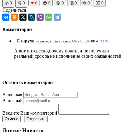
👍
0
👎
0
❤
0
😆
0
😡
0
🤔
0
🙈
0
🧘‍♀️
0
Поделиться
Комментарии
Старуха
четверг, 28 февраля 2024 в 03:24:00
#132795
А вот интересно,почему полицаи не получили
реальный срок за не исполнение своих обязанностей
Оставить комментарий
Ваше имя
Ваш email
Введите Ваш комментарий
Отмена
Отправить
Другие Новости