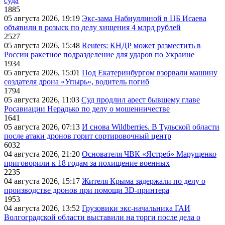
суда
1885
05 августа 2026, 19:19
Экс-зама Набиуллиной в ЦБ Исаева
объявили в розыск по делу хищения 4 млрд рублей
2527
05 августа 2026, 15:48
Reuters: КНДР может разместить в
России ракетное подразделение для ударов по Украине
1934
05 августа 2026, 15:01
Под Екатеринбургом взорвали машину
создателя дрона «Упырь», водитель погиб
1794
05 августа 2026, 11:03
Суд продлил арест бывшему главе
Росавиации Нерадько по делу о мошенничестве
1641
05 августа 2026, 07:13
И снова Wildberries. В Тульской области
после атаки дронов горит сортировочный центр
6032
04 августа 2026, 21:20
Основателя ЧВК «Ястреб» Марущенко
приговорили к 18 годам за похищение военных
2235
04 августа 2026, 15:17
Жителя Крыма задержали по делу о
производстве дронов при помощи 3D‑принтера
1953
04 августа 2026, 13:52
Грузовики экс-начальника ГАИ
Волгоградской области выставили на торги после дела о