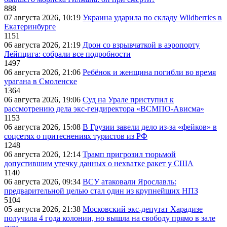
888
07 августа 2026, 10:19
Украина ударила по складу Wildberries в
Екатеринбурге
1151
06 августа 2026, 21:19
Дрон со взрывчаткой в аэропорту
Лейпцига: собрали все подробности
1497
06 августа 2026, 21:06
Ребёнок и женщина погибли во время
урагана в Смоленске
1364
06 августа 2026, 19:06
Суд на Урале приступил к
рассмотрению дела экс-гендиректора «ВСМПО-Ависма»
1153
06 августа 2026, 15:08
В Грузии завели дело из-за «фейков» в
соцсетях о притеснениях туристов из РФ
1248
06 августа 2026, 12:14
Трамп пригрозил тюрьмой
допустившим утечку данных о нехватке ракет у США
1140
06 августа 2026, 09:34
ВСУ атаковали Ярославль:
предварительной целью стал один из крупнейших НПЗ
5104
05 августа 2026, 21:38
Московский экс-депутат Харадизе
получила 4 года колонии, но вышла на свободу прямо в зале