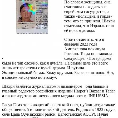
По словам женщины, она
счастлива находиться в
еврейском государстве, а
также «польщена и горда»
тем, что ее приняли. Шахри
отметила, что Израиль стал
её новым домом.
Стоит отметить, что в
феврале 2023 года
Амирханова покинула
Россию. Тогда она заявила
следующее: «Потеря дома
была не так сложно, как я думала. На самом деле это всего
лишь четыре стены с кучей дерьма. И рутина.
Эмоциональный багаж. Хожу кругами. Бьюсь о потолок. Нет,
я совсем не скучаю по этому».
Шахри является журналистом и дизайнером - она бывший
главный редактор российских изданий Harper’s Bazaar и Tatler,
а также издатель англоязычного медиа-проекта INRUSSIA.
Расул Гамзатов - аварский советский поэт, публицист, а также
общественный и политический деятель. Родился в 1923 году в
селе Цада (Хунзахский район, Дагестанская АССР). Начал