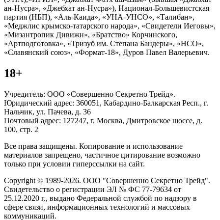
ан-Нусра», «Джебхат ан-Нусра»), Национал-Большевистская
партия (НБП), «Аль-Каида», «УНА-УНСО», «Талибан»,
«Меджлис крымско-татарского народа», «Свидетели Иеговы»,
«Мизантропик Дивижн», «Братство» Корчинского,
«Артподготовка», «Тризуб им. Степана Бандеры», «НСО»,
«Славянский союз», «Формат-18», Дуров Павел Валерьевич.
18+
Учредитель: ООО «Совершенно Секретно Трейд».
Юридический адрес: 360051, Кабардино-Балкарская Респ., г.
Нальчик, ул. Пачева, д. 36
Почтовый адрес: 127247, г. Москва, Дмитровское шоссе, д.
100, стр. 2
Все права защищены. Копирование и использование
материалов запрещено, частичное цитирование возможно
только при условии гиперссылки на сайт.
Copyright © 1989-2026. ООО "Совершенно Секретно Трейд".
Свидетельство о регистрации ЭЛ № ФС 77-79634 от
25.12.2020 г., выдано Федеральной службой по надзору в
сфере связи, информационных технологий и массовых
коммуникаций.