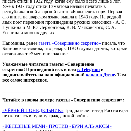
писать стихи в 1932 году, когда ему было всего лишь 9 лет.
Уже в 1937 году стихи Гамзатова начали печатать в
республиканской аварской газете «Большевик гор». Первая
его книга на аварском языке вышла в 1943 году. На родной
язык поэт переводил произведения русских классиков - А. С.
Пушкина и М. Ю. Лермонтова, В. В. Маяковского, С. А.
Есенина и многих других.
Напомним, ранее
газета «Совершенно секретно»
писала, что
Блиновская заявила, что радары ПВО глушат датчик, который
отслеживает её местоположение.
Уважаемые читатели газеты «Совершенно
секретно»! Присоединяйтесь к нам
в Telegram
и
подписывайтесь на наш официальный
канал в Дзене
. Там
все самое интересное.
____________________
Читайте в новом номере газеты «Совершенно секретно»:
«ЧЁРНЫЙ ПОНЕДЕЛЬНИК»
Тридцать лет назад Россия едва
не скатилась в пучину гражданской войны
«ЖЕЛЕЗНЫЕ МЕЧИ» ПРОТИВ «БУРИ АЛЬ-АКСЫ»