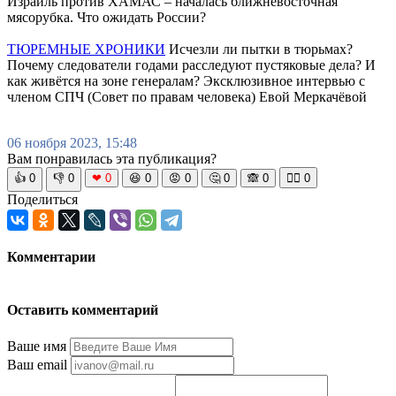
Израиль против ХАМАС – началась ближневосточная
мясорубка. Что ожидать России?
ТЮРЕМНЫЕ ХРОНИКИ
Исчезли ли пытки в тюрьмах?
Почему следователи годами расследуют пустяковые дела? И
как живётся на зоне генералам? Эксклюзивное интервью с
членом СПЧ (Совет по правам человека) Евой Меркачёвой
06 ноября 2023, 15:48
Вам понравилась эта публикация?
👍
0
👎
0
❤
0
😆
0
😡
0
🤔
0
🙈
0
🧘‍♀️
0
Поделиться
Комментарии
Оставить комментарий
Ваше имя
Ваш email