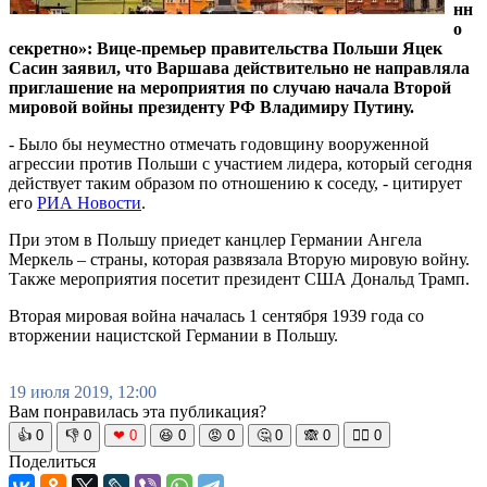
нн
о
секретно»: Вице-премьер правительства Польши Яцек
Сасин заявил, что Варшава действительно не направляла
приглашение на мероприятия по случаю начала Второй
мировой войны президенту РФ Владимиру Путину.
- Было бы неуместно отмечать годовщину вооруженной
агрессии против Польши с участием лидера, который сегодня
действует таким образом по отношению к соседу, - цитирует
его
РИА Новости
.
При этом в Польшу приедет канцлер Германии Ангела
Меркель – страны, которая развязала Вторую мировую войну.
Также мероприятия посетит президент США Дональд Трамп.
Вторая мировая война началась 1 сентября 1939 года со
вторжении нацистской Германии в Польшу.
19 июля 2019, 12:00
Вам понравилась эта публикация?
👍
0
👎
0
❤
0
😆
0
😡
0
🤔
0
🙈
0
🧘‍♀️
0
Поделиться