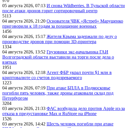
970
05 августа 2026, 07:13
И снова Wildberries. В Тульской области
после атаки дронов горит сортировочный центр
5113
04 августа 2026, 21:20
Основателя ЧВК «Ястреб» Марущенко
приговорили к 18 годам за похищение военных
1456
04 августа 2026, 15:17
Жителя Крыма задержали по делу о
производстве дронов при помощи 3D‑принтера
1334
04 августа 2026, 13:52
Грузовики экс-начальника ГАИ
Волгоградской области выставили на торги после дела о
взятках
1951
04 августа 2026, 12:18
Агент ФБР украл почти $1 млн в
криптовалюте со счетов подозреваемого
1223
04 августа 2026, 07:19
При атаке БПЛА в Подмосковье
погибли пять человек, также дроны атаковали склад под
Петербургом
3204
03 августа 2026, 21:33
ФАС возбудила дело против Apple из-за
отказа в предустановке Max и RuStore на iPhone
1526
03 августа 2026, 14:42
Шесть человек погибли при атаке