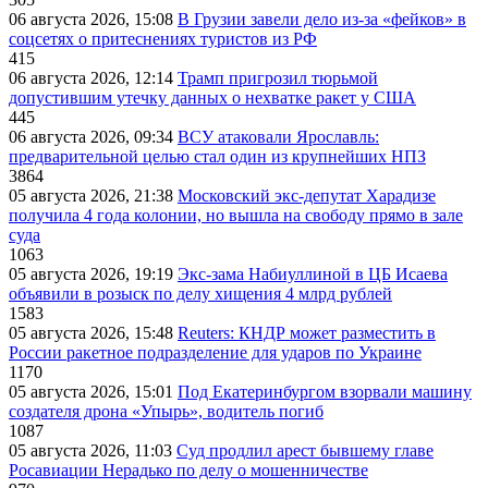
06 августа 2026, 15:08
В Грузии завели дело из-за «фейков» в
соцсетях о притеснениях туристов из РФ
415
06 августа 2026, 12:14
Трамп пригрозил тюрьмой
допустившим утечку данных о нехватке ракет у США
445
06 августа 2026, 09:34
ВСУ атаковали Ярославль:
предварительной целью стал один из крупнейших НПЗ
3864
05 августа 2026, 21:38
Московский экс-депутат Харадизе
получила 4 года колонии, но вышла на свободу прямо в зале
суда
1063
05 августа 2026, 19:19
Экс-зама Набиуллиной в ЦБ Исаева
объявили в розыск по делу хищения 4 млрд рублей
1583
05 августа 2026, 15:48
Reuters: КНДР может разместить в
России ракетное подразделение для ударов по Украине
1170
05 августа 2026, 15:01
Под Екатеринбургом взорвали машину
создателя дрона «Упырь», водитель погиб
1087
05 августа 2026, 11:03
Суд продлил арест бывшему главе
Росавиации Нерадько по делу о мошенничестве