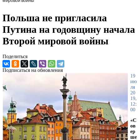
мировой войны
Польша не пригласила
Путина на годовщину начала
Второй мировой войны
Поделиться
Подписаться на обновления
19
ию
ля
20
19,
12:
00
«С
ов
ер
ше