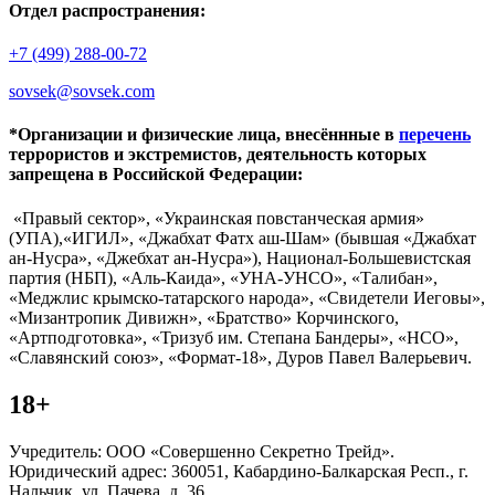
Отдел распространения:
+7 (499) 288-00-72
sovsek@sovsek.com
*Организации и физические лица, внесённные в
перечень
террористов и экстремистов, деятельность которых
запрещена в Российской Федерации:
«Правый сектор», «Украинская повстанческая армия»
(УПА),«ИГИЛ», «Джабхат Фатх аш-Шам» (бывшая «Джабхат
ан-Нусра», «Джебхат ан-Нусра»), Национал-Большевистская
партия (НБП), «Аль-Каида», «УНА-УНСО», «Талибан»,
«Меджлис крымско-татарского народа», «Свидетели Иеговы»,
«Мизантропик Дивижн», «Братство» Корчинского,
«Артподготовка», «Тризуб им. Степана Бандеры», «НСО»,
«Славянский союз», «Формат-18», Дуров Павел Валерьевич.
18+
Учредитель: ООО «Совершенно Секретно Трейд».
Юридический адрес: 360051, Кабардино-Балкарская Респ., г.
Нальчик, ул. Пачева, д. 36