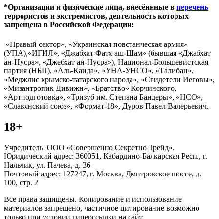
*Организации и физические лица, внесённные в
перечень
террористов и экстремистов, деятельность которых
запрещена в Российской Федерации:
«Правый сектор», «Украинская повстанческая армия»
(УПА),«ИГИЛ», «Джабхат Фатх аш-Шам» (бывшая «Джабхат
ан-Нусра», «Джебхат ан-Нусра»), Национал-Большевистская
партия (НБП), «Аль-Каида», «УНА-УНСО», «Талибан»,
«Меджлис крымско-татарского народа», «Свидетели Иеговы»,
«Мизантропик Дивижн», «Братство» Корчинского,
«Артподготовка», «Тризуб им. Степана Бандеры», «НСО»,
«Славянский союз», «Формат-18», Дуров Павел Валерьевич.
18+
Учредитель: ООО «Совершенно Секретно Трейд».
Юридический адрес: 360051, Кабардино-Балкарская Респ., г.
Нальчик, ул. Пачева, д. 36
Почтовый адрес: 127247, г. Москва, Дмитровское шоссе, д.
100, стр. 2
Все права защищены. Копирование и использование
материалов запрещено, частичное цитирование возможно
только при условии гиперссылки на сайт.