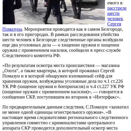
емого в
расстреле
шести
человек
Сергея
Помазуна
. Мероприятия проводятся как в самом Белгороде,
так и в его пригородах. В рамках расследования убийства
шести человек в Белгороде следственные органы возбудили
еще два уголовных дела — о хищении оружия и хищении
оружия с применением насилия, сообщили в пресс-службе
Следственного комитета РФ.
«По результатам осмотра места происшествия — магазина
„Охота“, а также квартиры, в которой проживал Сергей
Помазун и в которой обнаружен взломанный сейф для
хранения оружия, возбуждены уголовные дела по ч.1 ст.226
УК РФ (хищение оружия и боеприпасов) и ч.4 ст.227 УК РФ
(хищение оружия с применением насилия)», — говорится в
сообщении СКР, поступившем во вторник в «Интерфакс».
По предварительным данным следствия, С.Помазун «захватил
не менее одной единицы огнестрельного оружия». «В
настоящее время следователями регионального следственного
управления совместно с криминалистами центрального
аппарата СКР проводится дополнительный осмотр места