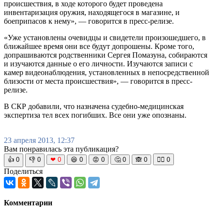
происшествия, в ходе которого будет проведена
инвентаризация оружия, находящегося в магазине, и
боеприпасов к нему», — говорится в пресс-релизе.
«Уже установлены очевидцы и свидетели произошедшего, в
ближайшее время они все будут допрошены. Кроме того,
допрашиваются родственники Сергея Помазуна, собираются
и изучаются данные о его личности. Изучаются записи с
камер видеонаблюдения, установленных в непосредственной
близости от места происшествия», — говорится в пресс-
релизе.
В СКР добавили, что назначена судебно-медицинская
экспертиза тел всех погибших. Все они уже опознаны.
23 апреля 2013, 12:37
Вам понравилась эта публикация?
👍
0
👎
0
❤
0
😆
0
😡
0
🤔
0
🙈
0
🧘‍♀️
0
Поделиться
Комментарии