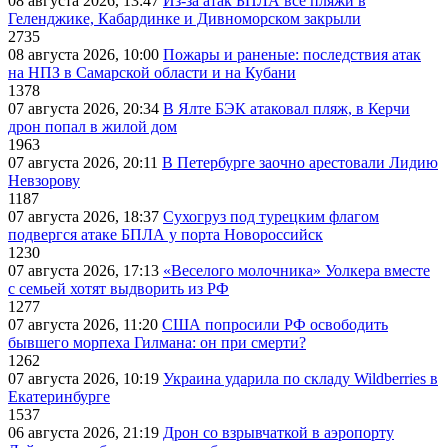
08 августа 2026, 13:47
Из-за атак БПЛА все пляжи в
Геленджике, Кабардинке и Дивноморском закрыли
2735
08 августа 2026, 10:00
Пожары и раненые: последствия атак
на НПЗ в Самарской области и на Кубани
1378
07 августа 2026, 20:34
В Ялте БЭК атаковал пляж, в Керчи
дрон попал в жилой дом
1963
07 августа 2026, 20:11
В Петербурге заочно арестовали Лидию
Невзорову
1187
07 августа 2026, 18:37
Сухогруз под турецким флагом
подвергся атаке БПЛА у порта Новороссийск
1230
07 августа 2026, 17:13
«Веселого молочника» Уолкера вместе
с семьей хотят выдворить из РФ
1277
07 августа 2026, 11:20
США попросили РФ освободить
бывшего морпеха Гилмана: он при смерти?
1262
07 августа 2026, 10:19
Украина ударила по складу Wildberries в
Екатеринбурге
1537
06 августа 2026, 21:19
Дрон со взрывчаткой в аэропорту