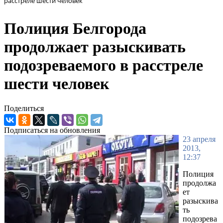
расстреле шести человек
Полиция Белгорода
продолжает разыскивать
подозреваемого в расстреле
шести человек
Поделиться
Подписаться на обновления
23 апреля
2013,
12:37
Полиция
продолжа
ет
разыскива
ть
подозрева