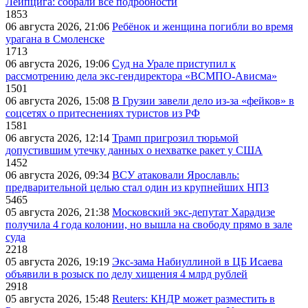
Лейпцига: собрали все подробности
1853
06 августа 2026, 21:06
Ребёнок и женщина погибли во время
урагана в Смоленске
1713
06 августа 2026, 19:06
Суд на Урале приступил к
рассмотрению дела экс-гендиректора «ВСМПО-Ависма»
1501
06 августа 2026, 15:08
В Грузии завели дело из-за «фейков» в
соцсетях о притеснениях туристов из РФ
1581
06 августа 2026, 12:14
Трамп пригрозил тюрьмой
допустившим утечку данных о нехватке ракет у США
1452
06 августа 2026, 09:34
ВСУ атаковали Ярославль:
предварительной целью стал один из крупнейших НПЗ
5465
05 августа 2026, 21:38
Московский экс-депутат Харадизе
получила 4 года колонии, но вышла на свободу прямо в зале
суда
2218
05 августа 2026, 19:19
Экс-зама Набиуллиной в ЦБ Исаева
объявили в розыск по делу хищения 4 млрд рублей
2918
05 августа 2026, 15:48
Reuters: КНДР может разместить в