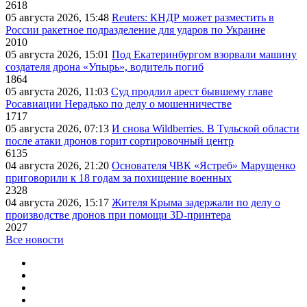
2618
05 августа 2026, 15:48
Reuters: КНДР может разместить в
России ракетное подразделение для ударов по Украине
2010
05 августа 2026, 15:01
Под Екатеринбургом взорвали машину
создателя дрона «Упырь», водитель погиб
1864
05 августа 2026, 11:03
Суд продлил арест бывшему главе
Росавиации Нерадько по делу о мошенничестве
1717
05 августа 2026, 07:13
И снова Wildberries. В Тульской области
после атаки дронов горит сортировочный центр
6135
04 августа 2026, 21:20
Основателя ЧВК «Ястреб» Марущенко
приговорили к 18 годам за похищение военных
2328
04 августа 2026, 15:17
Жителя Крыма задержали по делу о
производстве дронов при помощи 3D‑принтера
2027
Все новости