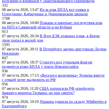
Болгарию и взорвался у Трансбалканского газопровода
332
08 августа 2026, 13:47
Из-за атак БПЛА все пляжи в
Геленджике, Кабардинке и Дивноморском закрыли
1768
08 августа 2026, 10:00
Пожары и раненые: последствия атак
на НПЗ в Самарской области и на Кубани
913
07 августа 2026, 20:34
В Ялте БЭК атаковал пляж, в Керчи
дрон попал в жилой дом
1595
07 августа 2026, 20:11
В Петербурге заочно арестовали Лидию
Невзорову
847
07 августа 2026, 18:37
Сухогруз под турецким флагом
подвергся атаке БПЛА у порта Новороссийск
936
07 августа 2026, 17:13
«Веселого молочника» Уолкера вместе
с семьей хотят выдворить из РФ
956
07 августа 2026, 11:20
США попросили РФ освободить
бывшего морпеха Гилмана: он при смерти?
974
07 августа 2026, 10:19
Украина ударила по складу Wildberries в
Екатеринбурге