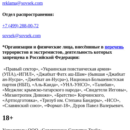
reklama@sovsek.com
Отдел распространения:
+7 (499) 288-00-72
sovsek@sovsek.com
*Организации и физические лица, внесённные в
перечень
террористов и экстремистов, деятельность которых
запрещена в Российской Федерации:
«Правый сектор», «Украинская повстанческая армия»
(УПА),«ИГИЛ», «Джабхат Фатх аш-Шам» (бывшая «Джабхат
ан-Нусра», «Джебхат ан-Нусра»), Национал-Большевистская
партия (НБП), «Аль-Каида», «УНА-УНСО», «Талибан»,
«Меджлис крымско-татарского народа», «Свидетели Иеговы»,
«Мизантропик Дивижн», «Братство» Корчинского,
«Артподготовка», «Тризуб им. Степана Бандеры», «НСО»,
«Славянский союз», «Формат-18», Дуров Павел Валерьевич.
18+