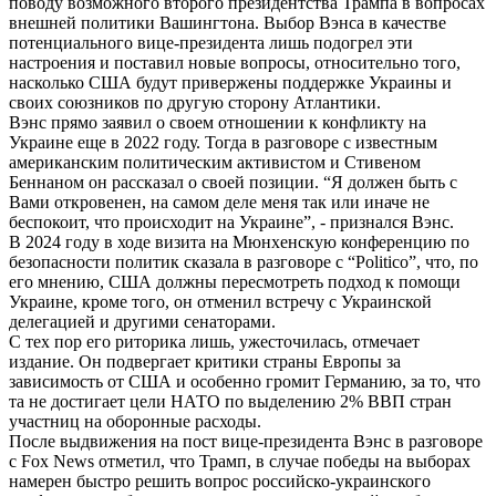
поводу возможного второго президентства Трампа в вопросах
внешней политики Вашингтона. Выбор Вэнса в качестве
потенциального вице-президента лишь подогрел эти
настроения и поставил новые вопросы, относительно того,
насколько США будут привержены поддержке Украины и
своих союзников по другую сторону Атлантики.
Вэнс прямо заявил о своем отношении к конфликту на
Украине еще в 2022 году. Тогда в разговоре с известным
американским политическим активистом и Стивеном
Беннаном он рассказал о своей позиции. “Я должен быть с
Вами откровенен, на самом деле меня так или иначе не
беспокоит, что происходит на Украине”, - признался Вэнс.
В 2024 году в ходе визита на Мюнхенскую конференцию по
безопасности политик сказала в разговоре с “Politico”, что, по
его мнению, США должны пересмотреть подход к помощи
Украине, кроме того, он отменил встречу с Украинской
делегацией и другими сенаторами.
С тех пор его риторика лишь, ужесточилась, отмечает
издание. Он подвергает критики страны Европы за
зависимость от США и особенно громит Германию, за то, что
та не достигает цели НАТО по выделению 2% ВВП стран
участниц на оборонные расходы.
После выдвижения на пост вице-президента Вэнс в разговоре
с Fox News отметил, что Трамп, в случае победы на выборах
намерен быстро решить вопрос российско-украинского