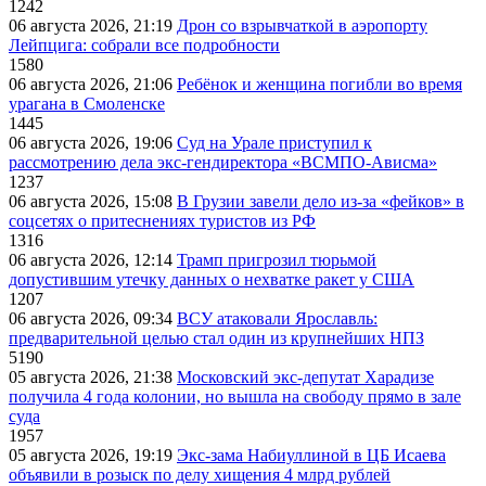
1242
06 августа 2026, 21:19
Дрон со взрывчаткой в аэропорту
Лейпцига: собрали все подробности
1580
06 августа 2026, 21:06
Ребёнок и женщина погибли во время
урагана в Смоленске
1445
06 августа 2026, 19:06
Суд на Урале приступил к
рассмотрению дела экс-гендиректора «ВСМПО-Ависма»
1237
06 августа 2026, 15:08
В Грузии завели дело из-за «фейков» в
соцсетях о притеснениях туристов из РФ
1316
06 августа 2026, 12:14
Трамп пригрозил тюрьмой
допустившим утечку данных о нехватке ракет у США
1207
06 августа 2026, 09:34
ВСУ атаковали Ярославль:
предварительной целью стал один из крупнейших НПЗ
5190
05 августа 2026, 21:38
Московский экс-депутат Харадизе
получила 4 года колонии, но вышла на свободу прямо в зале
суда
1957
05 августа 2026, 19:19
Экс-зама Набиуллиной в ЦБ Исаева
объявили в розыск по делу хищения 4 млрд рублей