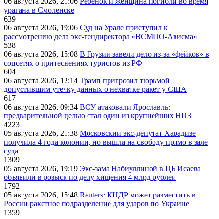
06 августа 2026, 21:06
Ребёнок и женщина погибли во время
урагана в Смоленске
639
06 августа 2026, 19:06
Суд на Урале приступил к
рассмотрению дела экс-гендиректора «ВСМПО-Ависма»
538
06 августа 2026, 15:08
В Грузии завели дело из-за «фейков» в
соцсетях о притеснениях туристов из РФ
604
06 августа 2026, 12:14
Трамп пригрозил тюрьмой
допустившим утечку данных о нехватке ракет у США
617
06 августа 2026, 09:34
ВСУ атаковали Ярославль:
предварительной целью стал один из крупнейших НПЗ
4223
05 августа 2026, 21:38
Московский экс-депутат Харадизе
получила 4 года колонии, но вышла на свободу прямо в зале
суда
1309
05 августа 2026, 19:19
Экс-зама Набиуллиной в ЦБ Исаева
объявили в розыск по делу хищения 4 млрд рублей
1792
05 августа 2026, 15:48
Reuters: КНДР может разместить в
России ракетное подразделение для ударов по Украине
1359