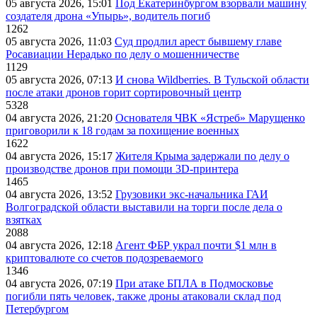
05 августа 2026, 15:01
Под Екатеринбургом взорвали машину
создателя дрона «Упырь», водитель погиб
1262
05 августа 2026, 11:03
Суд продлил арест бывшему главе
Росавиации Нерадько по делу о мошенничестве
1129
05 августа 2026, 07:13
И снова Wildberries. В Тульской области
после атаки дронов горит сортировочный центр
5328
04 августа 2026, 21:20
Основателя ЧВК «Ястреб» Марущенко
приговорили к 18 годам за похищение военных
1622
04 августа 2026, 15:17
Жителя Крыма задержали по делу о
производстве дронов при помощи 3D‑принтера
1465
04 августа 2026, 13:52
Грузовики экс-начальника ГАИ
Волгоградской области выставили на торги после дела о
взятках
2088
04 августа 2026, 12:18
Агент ФБР украл почти $1 млн в
криптовалюте со счетов подозреваемого
1346
04 августа 2026, 07:19
При атаке БПЛА в Подмосковье
погибли пять человек, также дроны атаковали склад под
Петербургом