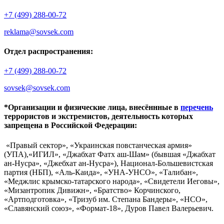
+7 (499) 288-00-72
reklama@sovsek.com
Отдел распространения:
+7 (499) 288-00-72
sovsek@sovsek.com
*Организации и физические лица, внесённные в
перечень
террористов и экстремистов, деятельность которых
запрещена в Российской Федерации:
«Правый сектор», «Украинская повстанческая армия»
(УПА),«ИГИЛ», «Джабхат Фатх аш-Шам» (бывшая «Джабхат
ан-Нусра», «Джебхат ан-Нусра»), Национал-Большевистская
партия (НБП), «Аль-Каида», «УНА-УНСО», «Талибан»,
«Меджлис крымско-татарского народа», «Свидетели Иеговы»,
«Мизантропик Дивижн», «Братство» Корчинского,
«Артподготовка», «Тризуб им. Степана Бандеры», «НСО»,
«Славянский союз», «Формат-18», Дуров Павел Валерьевич.