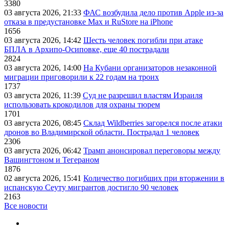
3380
03 августа 2026, 21:33
ФАС возбудила дело против Apple из-за
отказа в предустановке Max и RuStore на iPhone
1656
03 августа 2026, 14:42
Шесть человек погибли при атаке
БПЛА в Архипо-Осиповке, еще 40 пострадали
2824
03 августа 2026, 14:00
На Кубани организаторов незаконной
миграции приговорили к 22 годам на троих
1737
03 августа 2026, 11:39
Суд не разрешил властям Израиля
использовать крокодилов для охраны тюрем
1701
03 августа 2026, 08:45
Склад Wildberries загорелся после атаки
дронов во Владимирской области. Пострадал 1 человек
2306
03 августа 2026, 06:42
Трамп анонсировал переговоры между
Вашингтоном и Тегераном
1876
02 августа 2026, 15:41
Количество погибших при вторжении в
испанскую Сеуту мигрантов достигло 90 человек
2163
Все новости