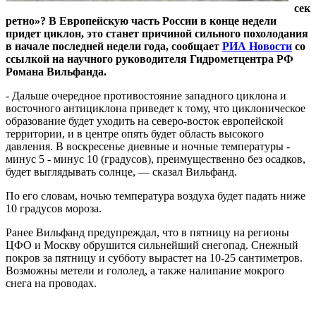
сек
ретно»? В Европейскую часть России в конце недели
придет циклон, это станет причиной сильного похолодания
в начале последней недели года, сообщает
РИА Новости
со
ссылкой на научного руководителя Гидрометцентра РФ
Романа Вильфанда.
- Дальше очередное противостояние западного циклона и
восточного антициклона приведет к тому, что циклоническое
образование будет уходить на северо-восток европейской
территории, и в центре опять будет область высокого
давления. В воскресенье дневные и ночные температуры -
минус 5 - минус 10 (градусов), преимущественно без осадков,
будет выглядывать солнце, — сказал Вильфанд.
По его словам, ночью температура воздуха будет падать ниже
10 градусов мороза.
Ранее Вильфанд предупреждал, что в пятницу на регионы
ЦФО и Москву обрушится сильнейший снегопад. Снежный
покров за пятницу и субботу вырастет на 10-25 сантиметров.
Возможны метели и гололед, а также налипание мокрого
снега на проводах.