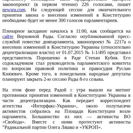
законопроект (в первом чтении) 226 голосами, пишет
newsru.com
. На следующей сессии для окончательного
принятия закона о внесении изменений в Конституцию
необходимо будет не менее 300 голосов парламентариев.
Пленарное заседание началось в 11:00, как сообщается на
сайте
Верховной Рады. Согласно опубликованной пресс-
службой повестке дняпарламента, законопроект № 2217а о
внесении изменений в Конституцию Украины (относительно
децентрализации власти) от 01.07.2015 № 1-1/495 представил
представитель Порошенко в Раде Степан Кубив. Его
содокладчиком стал руководитель парламентского комитета
по вопросам правовой политики и правосудия Руслан
Князевич. Кроме того, в понедельник народные депутаты
планируют закрыть 2-ю сессию Рады 8-го созыва.
На этом фоне перед Радой с утра вышли на митинг
противники принятия изменений в Конституцию Украины в
части децентрализации. Как передает корреспондент
агентства «Интерфакс-Украина», около полутысячи
активистов собрались на Площади Конституции возле
парламента. Большинство из них — активисты ВО
«Свобода». Вместе с ними протестуют активисты
"Радикальной партии Олега Ляшко и «УКРОП».