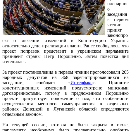
пленарног
о
заседания
в первом
чтении
принят
законопро
ект о внесении изменений в Конституцию Украины
относительно децентрализации власти. Ранее сообщалось, что
проект поправок представит в украинском парламенте
президент страны Петр Порошенко. Затем повестка дня
изменилась.
За проект постановления в первом чтении проголосовали 265
народных депутатов из 368 зарегистрировавшихся на
заседании, сообщает «
Интерфакс
». Принятие
конституционных изменений предусмотрено минскими
договоренностями, потому в предложенном Порошенко
проекте присутствует положение о том, что особенности
осуществления местного самоуправления в отдельных
районах Донецкой и Луганской областей определяются
отдельным законом.
На текущей сессии, которая не была закрыта в июле,
парламенту необходимо было предварительно одобрить