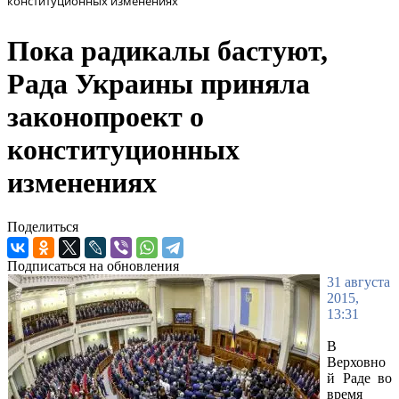
конституционных изменениях
Пока радикалы бастуют,
Рада Украины приняла
законопроект о
конституционных
изменениях
Поделиться
Подписаться на обновления
31 августа
2015,
13:31
В
Верховно
й Раде во
время