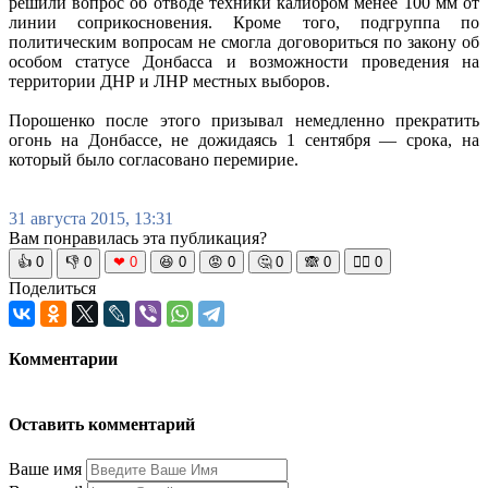
решили вопрос об отводе техники калибром менее 100 мм от
линии соприкосновения. Кроме того, подгруппа по
политическим вопросам не смогла договориться по закону об
особом статусе Донбасса и возможности проведения на
территории ДНР и ЛНР местных выборов.
Порошенко после этого призывал немедленно прекратить
огонь на Донбассе, не дожидаясь 1 сентября — срока, на
который было согласовано перемирие.
31 августа 2015, 13:31
Вам понравилась эта публикация?
👍
0
👎
0
❤
0
😆
0
😡
0
🤔
0
🙈
0
🧘‍♀️
0
Поделиться
Комментарии
Оставить комментарий
Ваше имя