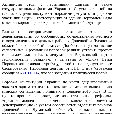
Активисты стоят с партийными флагами, а также
государственными флагами Украины. С установленной на
площади сцены выступают народные депутаты и рядовые
участники акции. Протестующих от здания Верховной Рады
отделяет кордон правоохранителей в защитной амуниции.
Радикалы воспринимают положение закона о
децентрализации об особенностях осуществления местного
самоуправления в отдельных районах Донецкой и Луганской
областей как «особый статус» Донбасса и узаконивание
сепаратизма. Противники поправок решили устроить протест
и в самом здании Рады: депутаты от Радикальной партии
заблокировали президиум, а депутаты от «Блока Петра
Порошенко» заняли трибуну, чтобы не допустить ее
блокирования. Народный депутат от БПП Ольга Червакова
сообщила «
УНИАН
», что зал заседаний практически полон.
Реформа конституции Украины по части децентрализации
является одним из пунктов комплекса мер по выполнению
минских соглашений, принятых в феврале 2015 года. В 11
пункте прописано проведение конституционной реформы,
«предполагающей в качестве ключевого элемента
децентрализацию (с учетом особенностей отдельных районов
Донецкой и Луганской областей, согласованных с