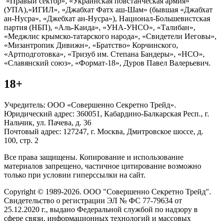
«Правый сектор», «Украинская повстанческая армия»
(УПА),«ИГИЛ», «Джабхат Фатх аш-Шам» (бывшая «Джабхат
ан-Нусра», «Джебхат ан-Нусра»), Национал-Большевистская
партия (НБП), «Аль-Каида», «УНА-УНСО», «Талибан»,
«Меджлис крымско-татарского народа», «Свидетели Иеговы»,
«Мизантропик Дивижн», «Братство» Корчинского,
«Артподготовка», «Тризуб им. Степана Бандеры», «НСО»,
«Славянский союз», «Формат-18», Дуров Павел Валерьевич.
18+
Учредитель: ООО «Совершенно Секретно Трейд».
Юридический адрес: 360051, Кабардино-Балкарская Респ., г.
Нальчик, ул. Пачева, д. 36
Почтовый адрес: 127247, г. Москва, Дмитровское шоссе, д.
100, стр. 2
Все права защищены. Копирование и использование
материалов запрещено, частичное цитирование возможно
только при условии гиперссылки на сайт.
Copyright © 1989-2026. ООО "Совершенно Секретно Трейд".
Свидетельство о регистрации ЭЛ № ФС 77-79634 от
25.12.2020 г., выдано Федеральной службой по надзору в
сфере связи, информационных технологий и массовых