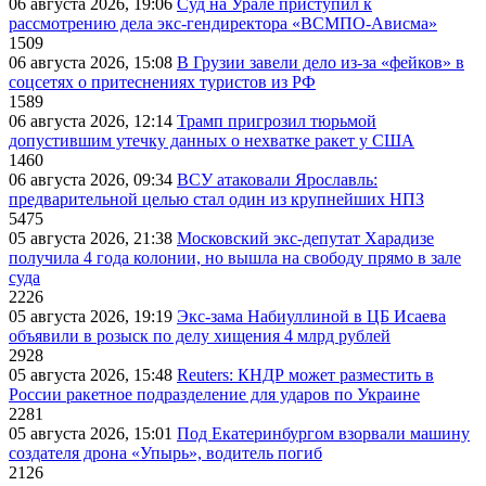
06 августа 2026, 19:06
Суд на Урале приступил к
рассмотрению дела экс-гендиректора «ВСМПО-Ависма»
1509
06 августа 2026, 15:08
В Грузии завели дело из-за «фейков» в
соцсетях о притеснениях туристов из РФ
1589
06 августа 2026, 12:14
Трамп пригрозил тюрьмой
допустившим утечку данных о нехватке ракет у США
1460
06 августа 2026, 09:34
ВСУ атаковали Ярославль:
предварительной целью стал один из крупнейших НПЗ
5475
05 августа 2026, 21:38
Московский экс-депутат Харадизе
получила 4 года колонии, но вышла на свободу прямо в зале
суда
2226
05 августа 2026, 19:19
Экс-зама Набиуллиной в ЦБ Исаева
объявили в розыск по делу хищения 4 млрд рублей
2928
05 августа 2026, 15:48
Reuters: КНДР может разместить в
России ракетное подразделение для ударов по Украине
2281
05 августа 2026, 15:01
Под Екатеринбургом взорвали машину
создателя дрона «Упырь», водитель погиб
2126