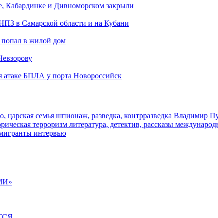
е, Кабардинке и Дивноморском закрыли
 НПЗ в Самарской области и на Кубани
 попал в жилой дом
Невзорову
я атаке БПЛА у порта Новороссийск
о, царская семья
шпионаж, разведка, контрразведка
Владимир П
торическая
терроризм
литература, детектив, рассказы
международ
 мигранты
интервью
МИ»
ТСЯ