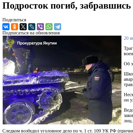
Подросток погиб, забравшись 
Поделиться
Подписаться на обновления
20 я
Траг
воен
Об 
Школ
авар
трав
Несм
он у
Ведо
зако
лиц.
Следком возбудил уголовное дело по ч. 1 ст. 109 УК РФ (прич