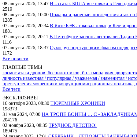
08 августа 2026, 13:47
Из-за атак БПЛА все пляжи в Геленджик
2519
08 августа 2026, 10:00
Пожары и раненые: последствия атак на
1285
07 августа 2026, 20:34
В Ялте БЭК атаковал пляж, в Керчи дрон
1881
07 августа 2026, 20:11
В Петербурге заочно арестовали Лидию 
1116
07 августа 2026, 18:37
Сухогруз под турецким флагом подвергс
1172
Все новости
ГЛАВНЫЕ ТЕМЫ
космос
атака дронов, беспилотников, бпла
монархия, дворянств
личность известная / популярная / уважаемая / знаменитая / ис
преступления
мошенники
коррупция
миграционная политика,
Все теги
ЭКСКЛЮЗИВЫ
16 октября 2023, 08:30
ТЮРЕМНЫЕ ХРОНИКИ
198373
31 мая 2024, 07:00
НА ТРОПЕ ВОЙНЫ … С «ЗАКЛАДЧИКА
204176
02 ноября 2023, 08:35
ТРУДНОЕ ДЕТСТВО!
189475
24 января 2023, 17:01
СБЕРБАНК – ДЕПОЗИТЫ ЗАКРЫВАЮ