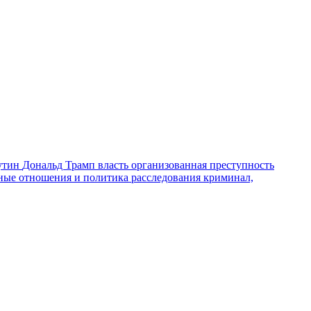
утин
Дональд Трамп
власть
организованная преступность
ные отношения и политика
расследования
криминал,