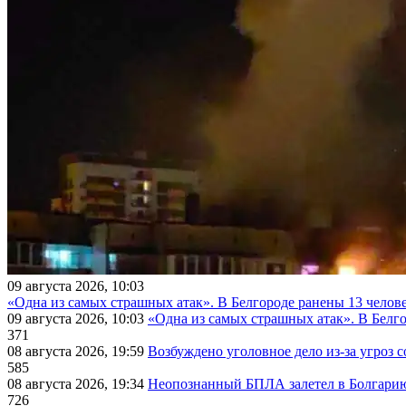
09 августа 2026, 10:03
«Одна из самых страшных атак». В Белгороде ранены 13 челове
09 августа 2026, 10:03
«Одна из самых страшных атак». В Белго
371
08 августа 2026, 19:59
Возбуждено уголовное дело из-за угроз 
585
08 августа 2026, 19:34
Неопознанный БПЛА залетел в Болгарию 
726