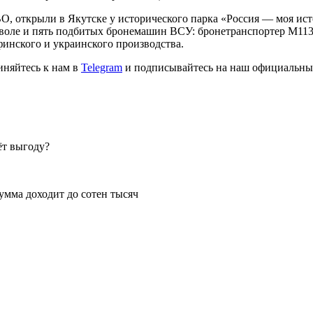
О, открыли в Якутске у исторического парка «Россия — моя исто
тволе и пять подбитых бронемашин ВСУ: бронетранспортер M11
инского и украинского производства.
иняйтесь к нам в
Telegram
и подписывайтесь на наш официальны
ёт выгоду?
умма доходит до сотен тысяч