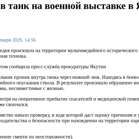
в танк на военной выставке в 
нваря 2026, 14:56
едия произошла на территории мультимедийного исторического 
ная техника.
этом сообщила пресс-служба прокуратуры Якутии
ьник проник внутрь танка через нижний люк. Находясь в боево
ийного опускания ствола. В результате произошло обрушение в
мы, несовместимые с жизнью.
отря на оперативное прибытие спасателей и медицинской помощ
же скончался.
мство начало проверку, в ходе которой даст оценку причинам 
нодательства о безопасности при нахождении на территории па
инение смерти по неосторожности).