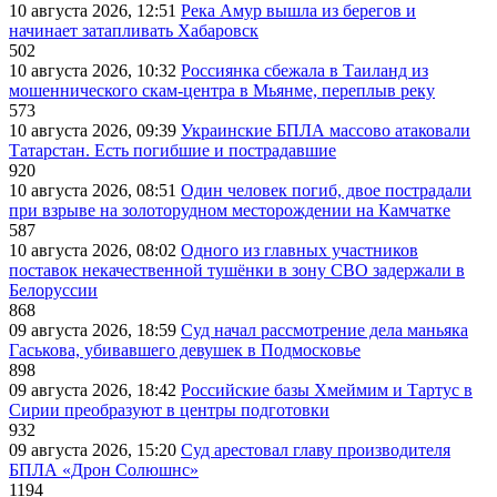
10 августа 2026, 12:51
Река Амур вышла из берегов и
начинает затапливать Хабаровск
502
10 августа 2026, 10:32
Россиянка сбежала в Таиланд из
мошеннического скам-центра в Мьянме, переплыв реку
573
10 августа 2026, 09:39
Украинские БПЛА массово атаковали
Татарстан. Есть погибшие и пострадавшие
920
10 августа 2026, 08:51
Один человек погиб, двое пострадали
при взрыве на золоторудном месторождении на Камчатке
587
10 августа 2026, 08:02
Одного из главных участников
поставок некачественной тушёнки в зону СВО задержали в
Белоруссии
868
09 августа 2026, 18:59
Суд начал рассмотрение дела маньяка
Гаськова, убивавшего девушек в Подмосковье
898
09 августа 2026, 18:42
Российские базы Хмеймим и Тартус в
Сирии преобразуют в центры подготовки
932
09 августа 2026, 15:20
Суд арестовал главу производителя
БПЛА «Дрон Солюшнс»
1194