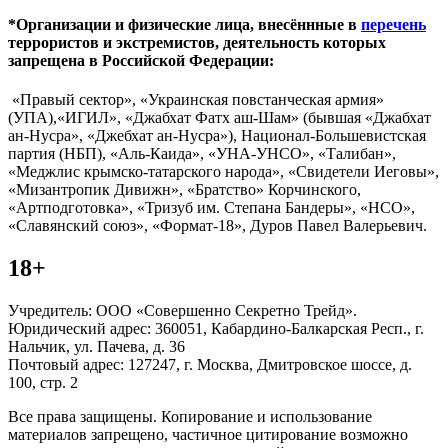
*Организации и физические лица, внесённные в
перечень
террористов и экстремистов, деятельность которых
запрещена в Российской Федерации:
«Правый сектор», «Украинская повстанческая армия»
(УПА),«ИГИЛ», «Джабхат Фатх аш-Шам» (бывшая «Джабхат
ан-Нусра», «Джебхат ан-Нусра»), Национал-Большевистская
партия (НБП), «Аль-Каида», «УНА-УНСО», «Талибан»,
«Меджлис крымско-татарского народа», «Свидетели Иеговы»,
«Мизантропик Дивижн», «Братство» Корчинского,
«Артподготовка», «Тризуб им. Степана Бандеры», «НСО»,
«Славянский союз», «Формат-18», Дуров Павел Валерьевич.
18+
Учредитель: ООО «Совершенно Секретно Трейд».
Юридический адрес: 360051, Кабардино-Балкарская Респ., г.
Нальчик, ул. Пачева, д. 36
Почтовый адрес: 127247, г. Москва, Дмитровское шоссе, д.
100, стр. 2
Все права защищены. Копирование и использование
материалов запрещено, частичное цитирование возможно