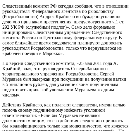
Следственный комитет РФ сегодня сообщил, что в отношении
руководителя Федерального агентства по рыболовству
(Росрыболовство) Андрея Крайнего возбуждено уголовное
дело «по признакам преступления, предусмотренного ч.1 ст.
292 УК РФ (служебный подлог)». Само дело формально
инициировано Следственным управлением Следственного
комитета России по Центральному федеральному округу. В
самое ближайшее время следователи планируют допросить
руководителя Росрыболовства, только что вернувшегося из
«рабочей поездки в Марокко».
По версии Следственного комитета, «25 мая 2011 года А.
Крайний, зная, что руководитель Северо-Западного
территориального управления Росрыболовства Сергей
Муравьев был задержан при покушении на получение взятки
в 5 миллионов рублей, дал указание своим подчиненным
подготовить приказ об увольнении Муравьева «задним
числом».
Действия Крайнего, как полагают следователи, имели целью
помочь своему подчинённому избежать уголовной
ответственности: «Если бы Муравьев не являлся
должностным лицом, то его действия следствию пришлось
бы квалифицировать только как мошенничество, что является