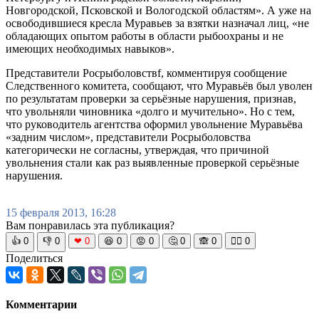
Новгородской, Псковской и Вологодской областям». А уже на
освободившиеся кресла Муравьев за взятки назначал лиц, «не
обладающих опытом работы в области рыбоохраны и не
имеющих необходимых навыков».
Представители Росрыболовствf, комментируя сообщение
Следственного комитета, сообщают, что Муравьёв был уволен
по результатам проверки за серьёзные нарушения, признав,
что увольняли чиновника «долго и мучительно». Но с тем,
что руководитель агентства оформил увольнение Муравьёва
«задним числом», представители Росрыболовства
категорически не согласны, утверждая, что причиной
увольнения стали как раз выявленные проверкой серьёзные
нарушения.
15 февраля 2013, 16:28
Вам понравилась эта публикация?
👍
0
👎
0
❤
0
😆
0
😡
0
🤔
0
🙈
0
🧘‍♀️
0
Поделиться
Комментарии