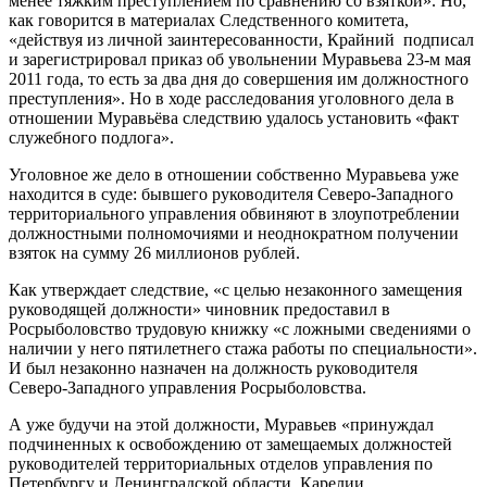
менее тяжким преступлением по сравнению со взяткой». Но,
как говорится в материалах Следственного комитета,
«действуя из личной заинтересованности, Крайний подписал
и зарегистрировал приказ об увольнении Муравьева 23-м мая
2011 года, то есть за два дня до совершения им должностного
преступления». Но в ходе расследования уголовного дела в
отношении Муравьёва следствию удалось установить «факт
служебного подлога».
Уголовное же дело в отношении собственно Муравьева уже
находится в суде: бывшего руководителя Северо-Западного
территориального управления обвиняют в злоупотреблении
должностными полномочиями и неоднократном получении
взяток на сумму 26 миллионов рублей.
Как утверждает следствие, «с целью незаконного замещения
руководящей должности» чиновник предоставил в
Росрыболовство трудовую книжку «с ложными сведениями о
наличии у него пятилетнего стажа работы по специальности».
И был незаконно назначен на должность руководителя
Северо-Западного управления Росрыболовства.
А уже будучи на этой должности, Муравьев «принуждал
подчиненных к освобождению от замещаемых должностей
руководителей территориальных отделов управления по
Петербургу и Ленинградской области, Карелии,