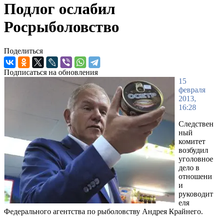
Подлог ослабил
Росрыболовство
Поделиться
Подписаться на обновления
15
февраля
2013,
16:28
Следствен
ный
комитет
возбудил
уголовное
дело в
отношени
и
руководит
еля
Федерального агентства по рыболовству Андрея Крайнего.