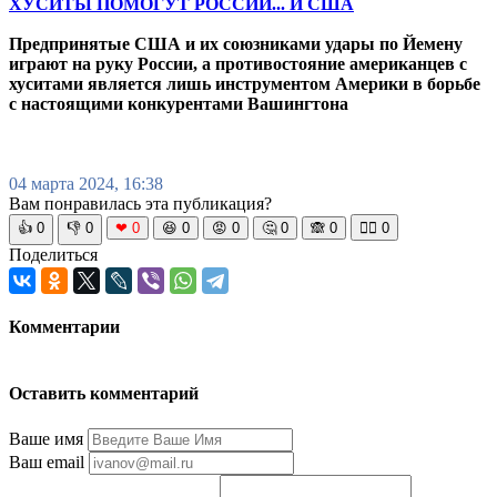
ХУСИТЫ ПОМОГУТ РОССИИ... И США
Предпринятые США и их союзниками удары по Йемену
играют на руку России, а противостояние американцев с
хуситами является лишь инструментом Америки в борьбе
с настоящими конкурентами Вашингтона
04 марта 2024, 16:38
Вам понравилась эта публикация?
👍
0
👎
0
❤
0
😆
0
😡
0
🤔
0
🙈
0
🧘‍♀️
0
Поделиться
Комментарии
Оставить комментарий
Ваше имя
Ваш email