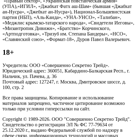
«Правый сектор», «Украинская повстанческая армия»
(УПА),«ИГИЛ», «Джабхат Фатх аш-Шам» (бывшая «Джабхат
ан-Нусра», «Джебхат ан-Нусра»), Национал-Большевистская
партия (НБП), «Аль-Каида», «УНА-УНСО», «Талибан»,
«Меджлис крымско-татарского народа», «Свидетели Иеговы»,
«Мизантропик Дивижн», «Братство» Корчинского,
«Артподготовка», «Тризуб им. Степана Бандеры», «НСО»,
«Славянский союз», «Формат-18», Дуров Павел Валерьевич.
18+
Учредитель: ООО «Совершенно Секретно Трейд».
Юридический адрес: 360051, Кабардино-Балкарская Респ., г.
Нальчик, ул. Пачева, д. 36
Почтовый адрес: 127247, г. Москва, Дмитровское шоссе, д.
100, стр. 2
Все права защищены. Копирование и использование
материалов запрещено, частичное цитирование возможно
только при условии гиперссылки на сайт.
Copyright © 1989-2026. ООО "Совершенно Секретно Трейд".
Свидетельство о регистрации ЭЛ № ФС 77-79634 от
25.12.2020 г., выдано Федеральной службой по надзору в
сфере связи, информационных технологий и массовых