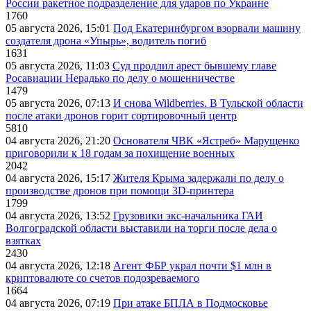
России ракетное подразделение для ударов по Украине
1760
05 августа 2026, 15:01
Под Екатеринбургом взорвали машину
создателя дрона «Упырь», водитель погиб
1631
05 августа 2026, 11:03
Суд продлил арест бывшему главе
Росавиации Нерадько по делу о мошенничестве
1479
05 августа 2026, 07:13
И снова Wildberries. В Тульской области
после атаки дронов горит сортировочный центр
5810
04 августа 2026, 21:20
Основателя ЧВК «Ястреб» Марущенко
приговорили к 18 годам за похищение военных
2042
04 августа 2026, 15:17
Жителя Крыма задержали по делу о
производстве дронов при помощи 3D‑принтера
1799
04 августа 2026, 13:52
Грузовики экс-начальника ГАИ
Волгоградской области выставили на торги после дела о
взятках
2430
04 августа 2026, 12:18
Агент ФБР украл почти $1 млн в
криптовалюте со счетов подозреваемого
1664
04 августа 2026, 07:19
При атаке БПЛА в Подмосковье