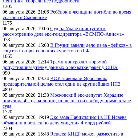
Лейпцига: собрали все подробности
1305
06 августа 2026, 21:06
Ребёнок и женщина погибли во время
урагана в Смоленске
1175
06 августа 2026, 19:06
Суд на Урале приступил к
рассмотрению дела экс-гендиректора «ВСМПО-Ависма»
978
06 августа 2026, 15:08
В Грузии завели дело из-за «фейков» в
соцсетях о притеснениях туристов из РФ
1065
06 августа 2026, 12:14
Трамп пригрозил тюрьмой
допустившим утечку данных о нехватке ракет у США
990
06 августа 2026, 09:34
ВСУ атаковали Ярославль:
предварительной целью стал один из крупнейших НПЗ
4893
05 августа 2026, 21:38
Московский экс-депутат Харадизе
получила 4 года колонии, но вышла на свободу прямо в зале
суда
1720
05 августа 2026, 19:19
Экс-зама Набиуллиной в ЦБ Исаева
объявили в розыск по делу хищения 4 млрд рублей
2304
05 августа 2026, 15:48
Reuters: КНДР может разместить в