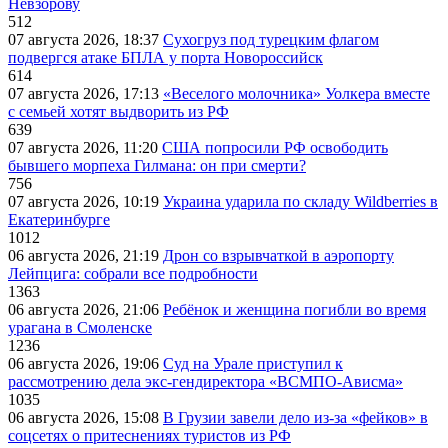
Невзорову
512
07 августа 2026, 18:37
Сухогруз под турецким флагом
подвергся атаке БПЛА у порта Новороссийск
614
07 августа 2026, 17:13
«Веселого молочника» Уолкера вместе
с семьей хотят выдворить из РФ
639
07 августа 2026, 11:20
США попросили РФ освободить
бывшего морпеха Гилмана: он при смерти?
756
07 августа 2026, 10:19
Украина ударила по складу Wildberries в
Екатеринбурге
1012
06 августа 2026, 21:19
Дрон со взрывчаткой в аэропорту
Лейпцига: собрали все подробности
1363
06 августа 2026, 21:06
Ребёнок и женщина погибли во время
урагана в Смоленске
1236
06 августа 2026, 19:06
Суд на Урале приступил к
рассмотрению дела экс-гендиректора «ВСМПО-Ависма»
1035
06 августа 2026, 15:08
В Грузии завели дело из-за «фейков» в
соцсетях о притеснениях туристов из РФ