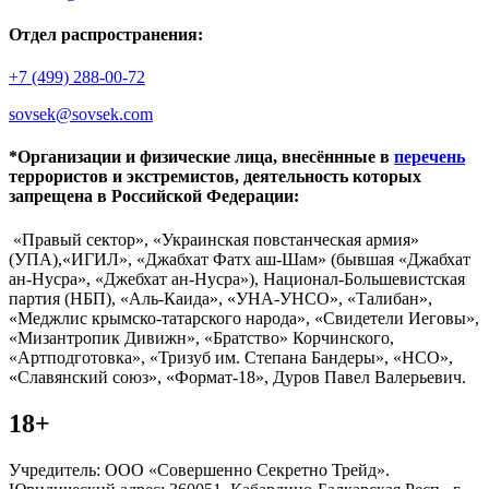
Отдел распространения:
+7 (499) 288-00-72
sovsek@sovsek.com
*Организации и физические лица, внесённные в
перечень
террористов и экстремистов, деятельность которых
запрещена в Российской Федерации:
«Правый сектор», «Украинская повстанческая армия»
(УПА),«ИГИЛ», «Джабхат Фатх аш-Шам» (бывшая «Джабхат
ан-Нусра», «Джебхат ан-Нусра»), Национал-Большевистская
партия (НБП), «Аль-Каида», «УНА-УНСО», «Талибан»,
«Меджлис крымско-татарского народа», «Свидетели Иеговы»,
«Мизантропик Дивижн», «Братство» Корчинского,
«Артподготовка», «Тризуб им. Степана Бандеры», «НСО»,
«Славянский союз», «Формат-18», Дуров Павел Валерьевич.
18+
Учредитель: ООО «Совершенно Секретно Трейд».