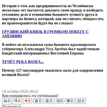
История о том, как предприниматель из Челябинска
несколько лет пытается доказать свою правду и возбудить
уголовное дело в отношении бывшего лучшего друга и
партнера по бизнесу, который, как он считает, обокрал его,
но правоохранители будто бы не слышат
ГРУЗИНСКИЙ КНЯЗЬ В ГРОМКОМ ПОБЕГЕ С
АПЕННИН
В побеге по-итальянски сына бывшего красноярского
губернатора Александра Усса Артёма был задействован
бандитский интернационал Восточной Европы
ТЕЧЁТ РЕКА ВОЛГА...
Почему 127 миллиардов оказалось мало для оздоровления
великой Волги?
14 октября 2024, 06:52
Вам понравилась эта публикация?
👍
0
👎
0
❤
0
😆
0
😡
0
🤔
0
🙈
0
🧘‍♀️
0
Поделиться