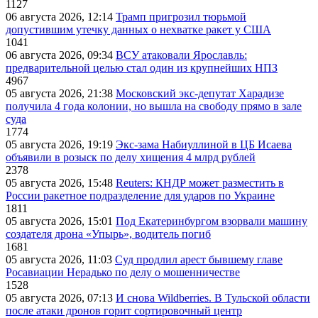
1127
06 августа 2026, 12:14
Трамп пригрозил тюрьмой
допустившим утечку данных о нехватке ракет у США
1041
06 августа 2026, 09:34
ВСУ атаковали Ярославль:
предварительной целью стал один из крупнейших НПЗ
4967
05 августа 2026, 21:38
Московский экс-депутат Харадизе
получила 4 года колонии, но вышла на свободу прямо в зале
суда
1774
05 августа 2026, 19:19
Экс-зама Набиуллиной в ЦБ Исаева
объявили в розыск по делу хищения 4 млрд рублей
2378
05 августа 2026, 15:48
Reuters: КНДР может разместить в
России ракетное подразделение для ударов по Украине
1811
05 августа 2026, 15:01
Под Екатеринбургом взорвали машину
создателя дрона «Упырь», водитель погиб
1681
05 августа 2026, 11:03
Суд продлил арест бывшему главе
Росавиации Нерадько по делу о мошенничестве
1528
05 августа 2026, 07:13
И снова Wildberries. В Тульской области
после атаки дронов горит сортировочный центр