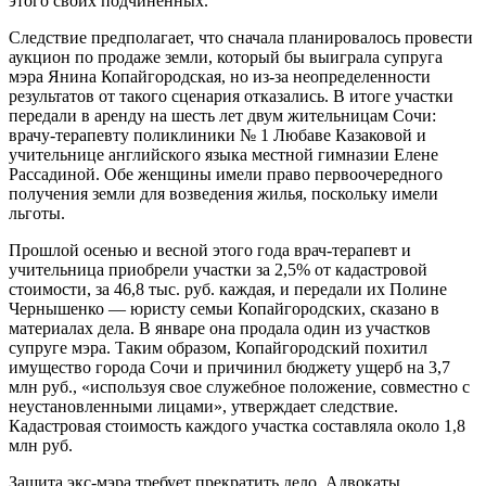
этого своих подчиненных.
Следствие предполагает, что сначала планировалось провести
аукцион по продаже земли, который бы выиграла супруга
мэра Янина Копайгородская, но из-за неопределенности
результатов от такого сценария отказались. В итоге участки
передали в аренду на шесть лет двум жительницам Сочи:
врачу-терапевту поликлиники № 1 Любаве Казаковой и
учительнице английского языка местной гимназии Елене
Рассадиной. Обе женщины имели право первоочередного
получения земли для возведения жилья, поскольку имели
льготы.
Прошлой осенью и весной этого года врач-терапевт и
учительница приобрели участки за 2,5% от кадастровой
стоимости, за 46,8 тыс. руб. каждая, и передали их Полине
Чернышенко — юристу семьи Копайгородских, сказано в
материалах дела. В январе она продала один из участков
супруге мэра. Таким образом, Копайгородский похитил
имущество города Сочи и причинил бюджету ущерб на 3,7
млн руб., «используя свое служебное положение, совместно с
неустановленными лицами», утверждает следствие.
Кадастровая стоимость каждого участка составляла около 1,8
млн руб.
Защита экс-мэра требует прекратить дело. Адвокаты