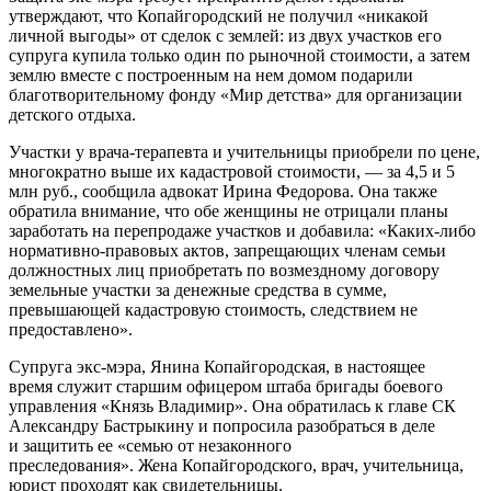
утверждают, что Копайгородский не получил «никакой
личной выгоды» от сделок с землей: из двух участков его
супруга купила только один по рыночной стоимости, а затем
землю вместе с построенным на нем домом подарили
благотворительному фонду «Мир детства» для организации
детского отдыха.
Участки у врача-терапевта и учительницы приобрели по цене,
многократно выше их кадастровой стоимости, — за 4,5 и 5
млн руб., сообщила адвокат Ирина Федорова. Она также
обратила внимание, что обе женщины не отрицали планы
заработать на перепродаже участков и добавила: «Каких-либо
нормативно-правовых актов, запрещающих членам семьи
должностных лиц приобретать по возмездному договору
земельные участки за денежные средства в сумме,
превышающей кадастровую стоимость, следствием не
предоставлено».
Супруга экс-мэра, Янина Копайгородская, в настоящее
время служит старшим офицером штаба бригады боевого
управления «Князь Владимир». Она обратилась к главе СК
Александру Бастрыкину и попросила разобраться в деле
и защитить ее «семью от незаконного
преследования». Жена Копайгородского, врач, учительница,
юрист проходят как свидетельницы.