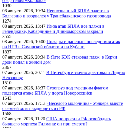
создателям «Колобка»
1030
08 августа 2026, 19:34
Неопознанный БПЛА залетел в
Болгарию и взорвался у Трансбалканского газопровода
1274
08 августа 2026, 13:47
Из-за атак БПЛА все пляжи в
Геленджике, Кабардинке и Дивноморском закрыли
3555
08 августа 2026, 10:00
Пожары и раненые: последствия атак
на НПЗ в Самарской области и на Кубани
1837
07 августа 2026, 20:34
В Ялте БЭК атаковал пляж, в Керчи
дрон попал в жилой дом
2367
07 августа 2026, 20:11
В Петербурге заочно арестовали Лидию
Невзорову
1510
07 августа 2026, 18:37
Сухогруз под турецким флагом
подвергся атаке БПЛА у порта Новороссийск
1543
07 августа 2026, 17:13
«Веселого молочника» Уолкера вместе
с семьей хотят выдворить из РФ
1568
07 августа 2026, 11:20
США попросили РФ освободить
бывшего морпеха Гилмана: он при смерти?