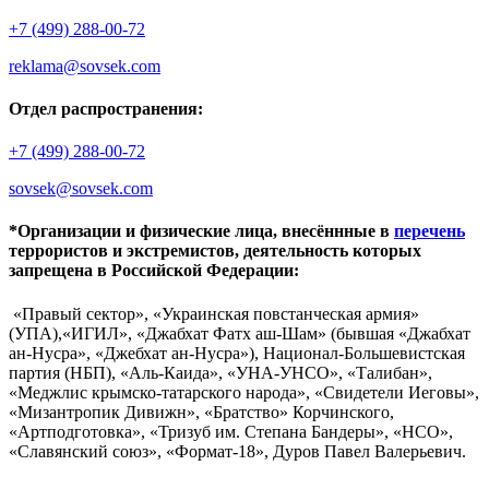
+7 (499) 288-00-72
reklama@sovsek.com
Отдел распространения:
+7 (499) 288-00-72
sovsek@sovsek.com
*Организации и физические лица, внесённные в
перечень
террористов и экстремистов, деятельность которых
запрещена в Российской Федерации:
«Правый сектор», «Украинская повстанческая армия»
(УПА),«ИГИЛ», «Джабхат Фатх аш-Шам» (бывшая «Джабхат
ан-Нусра», «Джебхат ан-Нусра»), Национал-Большевистская
партия (НБП), «Аль-Каида», «УНА-УНСО», «Талибан»,
«Меджлис крымско-татарского народа», «Свидетели Иеговы»,
«Мизантропик Дивижн», «Братство» Корчинского,
«Артподготовка», «Тризуб им. Степана Бандеры», «НСО»,
«Славянский союз», «Формат-18», Дуров Павел Валерьевич.