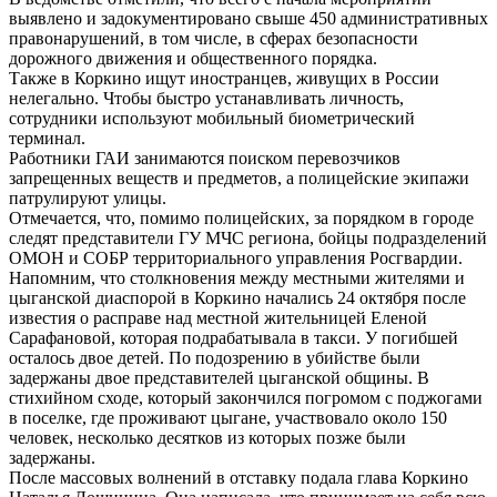
выявлено и задокументировано свыше 450 административных
правонарушений, в том числе, в сферах безопасности
дорожного движения и общественного порядка.
Также в Коркино ищут иностранцев, живущих в России
нелегально. Чтобы быстро устанавливать личность,
сотрудники используют мобильный биометрический
терминал.
Работники ГАИ занимаются поиском перевозчиков
запрещенных веществ и предметов, а полицейские экипажи
патрулируют улицы.
Отмечается, что, помимо полицейских, за порядком в городе
следят представители ГУ МЧС региона, бойцы подразделений
ОМОН и СОБР территориального управления Росгвардии.
Напомним, что столкновения между местными жителями и
цыганской диаспорой в Коркино начались 24 октября после
известия о расправе над местной жительницей Еленой
Сарафановой, которая подрабатывала в такси. У погибшей
осталось двое детей. По подозрению в убийстве были
задержаны двое представителей цыганской общины. В
стихийном сходе, который закончился погромом с поджогами
в поселке, где проживают цыгане, участвовало около 150
человек, несколько десятков из которых позже были
задержаны.
После массовых волнений в отставку подала глава Коркино