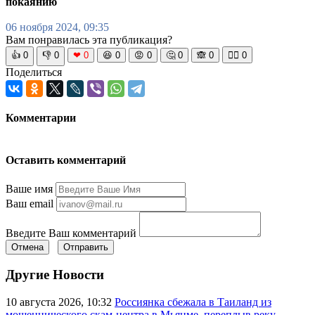
покаянию
06 ноября 2024, 09:35
Вам понравилась эта публикация?
👍
0
👎
0
❤
0
😆
0
😡
0
🤔
0
🙈
0
🧘‍♀️
0
Поделиться
Комментарии
Оставить комментарий
Ваше имя
Ваш email
Введите Ваш комментарий
Отмена
Отправить
Другие Новости
10 августа 2026, 10:32
Россиянка сбежала в Таиланд из
мошеннического скам-центра в Мьянме, переплыв реку