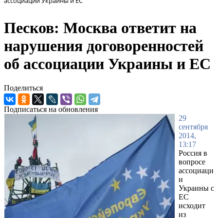
ассоциации Украины и ЕС
Песков: Москва ответит на
нарушения договоренностей
об ассоциации Украины и ЕС
Поделиться
Подписаться на обновления
29
сентября
2014,
13:17
Россия в
вопросе
ассоциаци
и
Украины с
ЕС
исходит
из