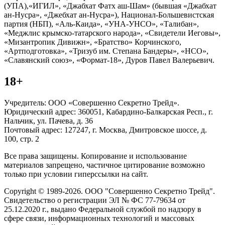
(УПА),«ИГИЛ», «Джабхат Фатх аш-Шам» (бывшая «Джабхат
ан-Нусра», «Джебхат ан-Нусра»), Национал-Большевистская
партия (НБП), «Аль-Каида», «УНА-УНСО», «Талибан»,
«Меджлис крымско-татарского народа», «Свидетели Иеговы»,
«Мизантропик Дивижн», «Братство» Корчинского,
«Артподготовка», «Тризуб им. Степана Бандеры», «НСО»,
«Славянский союз», «Формат-18», Дуров Павел Валерьевич.
18+
Учредитель: ООО «Совершенно Секретно Трейд».
Юридический адрес: 360051, Кабардино-Балкарская Респ., г.
Нальчик, ул. Пачева, д. 36
Почтовый адрес: 127247, г. Москва, Дмитровское шоссе, д.
100, стр. 2
Все права защищены. Копирование и использование
материалов запрещено, частичное цитирование возможно
только при условии гиперссылки на сайт.
Copyright © 1989-2026. ООО "Совершенно Секретно Трейд".
Свидетельство о регистрации ЭЛ № ФС 77-79634 от
25.12.2020 г., выдано Федеральной службой по надзору в
сфере связи, информационных технологий и массовых