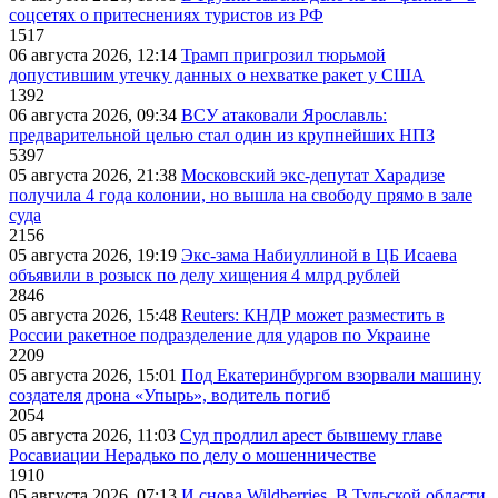
соцсетях о притеснениях туристов из РФ
1517
06 августа 2026, 12:14
Трамп пригрозил тюрьмой
допустившим утечку данных о нехватке ракет у США
1392
06 августа 2026, 09:34
ВСУ атаковали Ярославль:
предварительной целью стал один из крупнейших НПЗ
5397
05 августа 2026, 21:38
Московский экс-депутат Харадизе
получила 4 года колонии, но вышла на свободу прямо в зале
суда
2156
05 августа 2026, 19:19
Экс-зама Набиуллиной в ЦБ Исаева
объявили в розыск по делу хищения 4 млрд рублей
2846
05 августа 2026, 15:48
Reuters: КНДР может разместить в
России ракетное подразделение для ударов по Украине
2209
05 августа 2026, 15:01
Под Екатеринбургом взорвали машину
создателя дрона «Упырь», водитель погиб
2054
05 августа 2026, 11:03
Суд продлил арест бывшему главе
Росавиации Нерадько по делу о мошенничестве
1910
05 августа 2026, 07:13
И снова Wildberries. В Тульской области