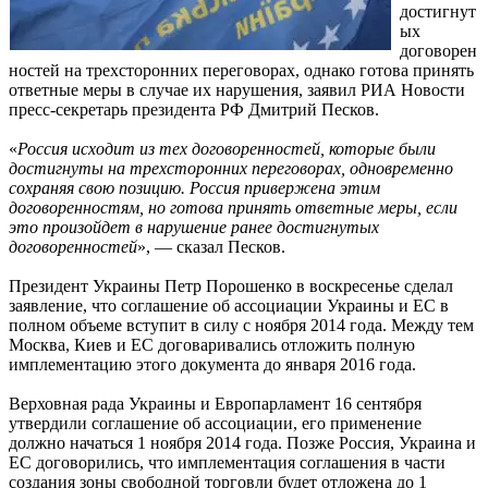
достигнут
ых
договорен
ностей на трехсторонних переговорах, однако готова принять
ответные меры в случае их нарушения, заявил РИА Новости
пресс-секретарь президента РФ Дмитрий Песков.
«
Россия исходит из тех договоренностей, которые были
достигнуты на трехсторонних переговорах, одновременно
сохраняя свою позицию. Россия привержена этим
договоренностям, но готова принять ответные меры, если
это произойдет в нарушение ранее достигнутых
договоренностей
», — сказал Песков.
Президент Украины Петр Порошенко в воскресенье сделал
заявление, что соглашение об ассоциации Украины и ЕС в
полном объеме вступит в силу с ноября 2014 года. Между тем
Москва, Киев и ЕС договаривались отложить полную
имплементацию этого документа до января 2016 года.
Верховная рада Украины и Европарламент 16 сентября
утвердили соглашение об ассоциации, его применение
должно начаться 1 ноября 2014 года. Позже Россия, Украина и
ЕС договорились, что имплементация соглашения в части
создания зоны свободной торговли будет отложена до 1