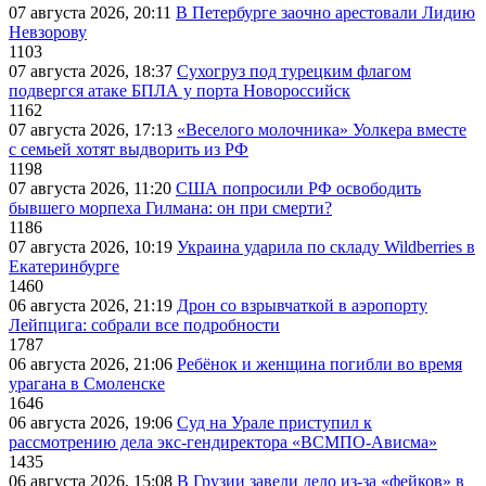
07 августа 2026, 20:11
В Петербурге заочно арестовали Лидию
Невзорову
1103
07 августа 2026, 18:37
Сухогруз под турецким флагом
подвергся атаке БПЛА у порта Новороссийск
1162
07 августа 2026, 17:13
«Веселого молочника» Уолкера вместе
с семьей хотят выдворить из РФ
1198
07 августа 2026, 11:20
США попросили РФ освободить
бывшего морпеха Гилмана: он при смерти?
1186
07 августа 2026, 10:19
Украина ударила по складу Wildberries в
Екатеринбурге
1460
06 августа 2026, 21:19
Дрон со взрывчаткой в аэропорту
Лейпцига: собрали все подробности
1787
06 августа 2026, 21:06
Ребёнок и женщина погибли во время
урагана в Смоленске
1646
06 августа 2026, 19:06
Суд на Урале приступил к
рассмотрению дела экс-гендиректора «ВСМПО-Ависма»
1435
06 августа 2026, 15:08
В Грузии завели дело из-за «фейков» в