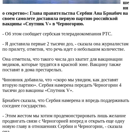
ше
нн
о секретно»: Глава правительства Сербии Ана Брнабич на
своем самолете доставила первую партию российской
вакцины «Спутник V» в Черногорию.
- Об этом сообщает сербская телерадиокомпания РТС.
- Я доставила первые 2 тысячи доз, - сказала она журналистам
по прилету, отметив, что речь идет о небольшом количестве.
Она отметила, что такого числа доз хватит для вакцинации
медиков, которые трудятся в красной зоне. Вакцину также
поставят в дома престарелых.
Чиновник добавила, что «скоро мы увидим, как доставят
вторую партию». Сербия намерена передать Черногории 4
тысячи доз вакцины «Спутник V».
Брнабич сказала, что Сербия намерена и впредь поддерживать
соседнее государство.
- Этим жестом мы хотим продемонстрировать лишь желание
продвигать связи с Черногорией вперед и открыть еще одну
новую главу в отношениях Сербии и Черногории, - сказала
она.