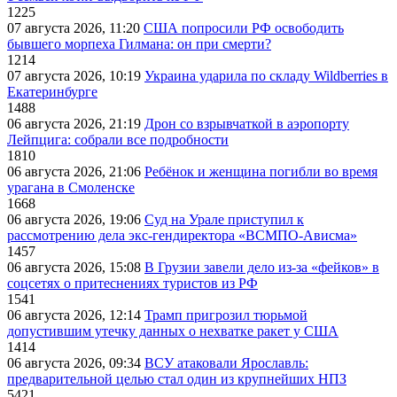
1225
07 августа 2026, 11:20
США попросили РФ освободить
бывшего морпеха Гилмана: он при смерти?
1214
07 августа 2026, 10:19
Украина ударила по складу Wildberries в
Екатеринбурге
1488
06 августа 2026, 21:19
Дрон со взрывчаткой в аэропорту
Лейпцига: собрали все подробности
1810
06 августа 2026, 21:06
Ребёнок и женщина погибли во время
урагана в Смоленске
1668
06 августа 2026, 19:06
Суд на Урале приступил к
рассмотрению дела экс-гендиректора «ВСМПО-Ависма»
1457
06 августа 2026, 15:08
В Грузии завели дело из-за «фейков» в
соцсетях о притеснениях туристов из РФ
1541
06 августа 2026, 12:14
Трамп пригрозил тюрьмой
допустившим утечку данных о нехватке ракет у США
1414
06 августа 2026, 09:34
ВСУ атаковали Ярославль:
предварительной целью стал один из крупнейших НПЗ
5421