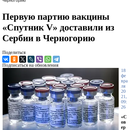
Черногорию
Первую партию вакцины
«Спутник V» доставили из
Сербии в Черногорию
Поделиться
Подписаться на обновления
18
фе
вра
ля
20
21,
09:
26
«С
ов
ер