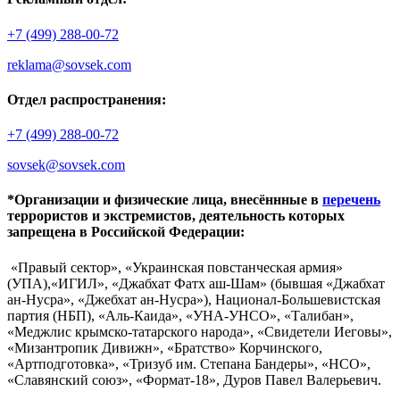
+7 (499) 288-00-72
reklama@sovsek.com
Отдел распространения:
+7 (499) 288-00-72
sovsek@sovsek.com
*Организации и физические лица, внесённные в
перечень
террористов и экстремистов, деятельность которых
запрещена в Российской Федерации:
«Правый сектор», «Украинская повстанческая армия»
(УПА),«ИГИЛ», «Джабхат Фатх аш-Шам» (бывшая «Джабхат
ан-Нусра», «Джебхат ан-Нусра»), Национал-Большевистская
партия (НБП), «Аль-Каида», «УНА-УНСО», «Талибан»,
«Меджлис крымско-татарского народа», «Свидетели Иеговы»,
«Мизантропик Дивижн», «Братство» Корчинского,
«Артподготовка», «Тризуб им. Степана Бандеры», «НСО»,
«Славянский союз», «Формат-18», Дуров Павел Валерьевич.