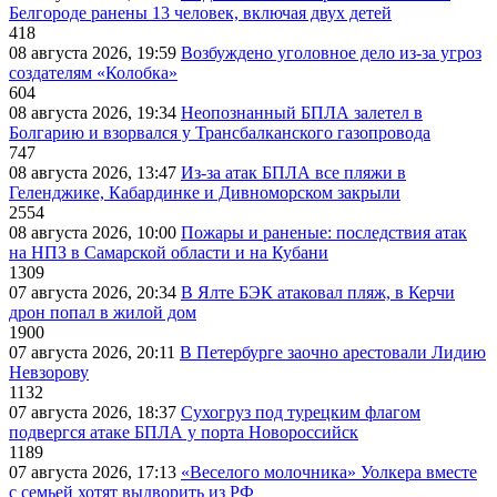
Белгороде ранены 13 человек, включая двух детей
418
08 августа 2026, 19:59
Возбуждено уголовное дело из-за угроз
создателям «Колобка»
604
08 августа 2026, 19:34
Неопознанный БПЛА залетел в
Болгарию и взорвался у Трансбалканского газопровода
747
08 августа 2026, 13:47
Из-за атак БПЛА все пляжи в
Геленджике, Кабардинке и Дивноморском закрыли
2554
08 августа 2026, 10:00
Пожары и раненые: последствия атак
на НПЗ в Самарской области и на Кубани
1309
07 августа 2026, 20:34
В Ялте БЭК атаковал пляж, в Керчи
дрон попал в жилой дом
1900
07 августа 2026, 20:11
В Петербурге заочно арестовали Лидию
Невзорову
1132
07 августа 2026, 18:37
Сухогруз под турецким флагом
подвергся атаке БПЛА у порта Новороссийск
1189
07 августа 2026, 17:13
«Веселого молочника» Уолкера вместе
с семьей хотят выдворить из РФ