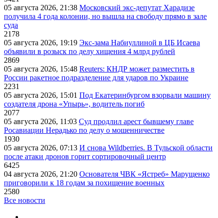
05 августа 2026, 21:38
Московский экс-депутат Харадизе
получила 4 года колонии, но вышла на свободу прямо в зале
суда
2178
05 августа 2026, 19:19
Экс-зама Набиуллиной в ЦБ Исаева
объявили в розыск по делу хищения 4 млрд рублей
2869
05 августа 2026, 15:48
Reuters: КНДР может разместить в
России ракетное подразделение для ударов по Украине
2231
05 августа 2026, 15:01
Под Екатеринбургом взорвали машину
создателя дрона «Упырь», водитель погиб
2077
05 августа 2026, 11:03
Суд продлил арест бывшему главе
Росавиации Нерадько по делу о мошенничестве
1930
05 августа 2026, 07:13
И снова Wildberries. В Тульской области
после атаки дронов горит сортировочный центр
6425
04 августа 2026, 21:20
Основателя ЧВК «Ястреб» Марущенко
приговорили к 18 годам за похищение военных
2580
Все новости