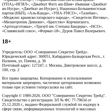
(УПА),«ИГИЛ», «Джабхат Фатх аш-Шам» (бывшая «Джабхат
ан-Нусра», «Джебхат ан-Нусра»), Национал-Большевистская
партия (НБП), «Аль-Каида», «УНА-УНСО», «Талибан»,
«Меджлис крымско-татарского народа», «Свидетели Иеговы»,
«Мизантропик Дивижн», «Братство» Корчинского,
«Артподготовка», «Тризуб им. Степана Бандеры», «НСО»,
«Славянский союз», «Формат-18», Дуров Павел Валерьевич.
18+
Учредитель: ООО «Совершенно Секретно Трейд».
Юридический адрес: 360051, Кабардино-Балкарская Респ., г.
Нальчик, ул. Пачева, д. 36
Почтовый адрес: 127247, г. Москва, Дмитровское шоссе, д.
100, стр. 2
Все права защищены. Копирование и использование
материалов запрещено, частичное цитирование возможно
только при условии гиперссылки на сайт.
Copyright © 1989-2026. ООО "Совершенно Секретно Трейд".
Свидетельство о регистрации ЭЛ № ФС 77-79634 от
25.12.2020 г., выдано Федеральной службой по надзору в
сфере связи, информационных технологий и массовых