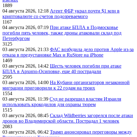
1889
04 августа 2026, 12:18
Агент ФБР украл почти $1 млн в
криптовалюте со счетов подозреваемого
1167
04 августа 2026, 07:19
При атаке БПЛА в Подмосковье
погибли пять человек, также дроны атаковали склад под
Петербургом
3125
03 августа 2026, 21:33
ФАС возбудила дело против Apple из-за
отказа в предустановке Max и RuStore на iPhone
1469
03 августа 2026, 14:42
Шесть человек погибли при атаке
БПЛА в Архипо-Осиповке, еще 40 пострадали
2595
03 августа 2026, 14:00
На Кубани организаторов незаконной
миграции приговорили к 22 годам на троих
1554
03 августа 2026, 11:39
Суд не разрешил властям Израиля
использовать крокодилов для охраны тюрем
1515
03 августа 2026, 08:45
Склад Wildberries загорелся после атаки
дронов во Владимирской области. Пострадал 1 человек
2083
03 августа 2026, 06:42
Трамп анонсировал переговоры между