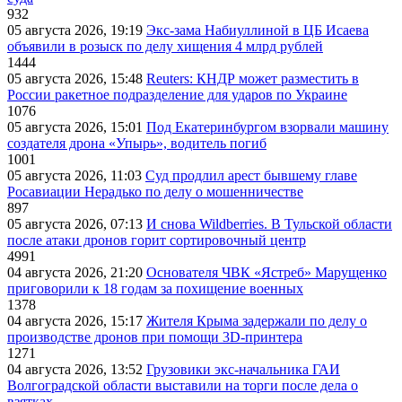
932
05 августа 2026, 19:19
Экс-зама Набиуллиной в ЦБ Исаева
объявили в розыск по делу хищения 4 млрд рублей
1444
05 августа 2026, 15:48
Reuters: КНДР может разместить в
России ракетное подразделение для ударов по Украине
1076
05 августа 2026, 15:01
Под Екатеринбургом взорвали машину
создателя дрона «Упырь», водитель погиб
1001
05 августа 2026, 11:03
Суд продлил арест бывшему главе
Росавиации Нерадько по делу о мошенничестве
897
05 августа 2026, 07:13
И снова Wildberries. В Тульской области
после атаки дронов горит сортировочный центр
4991
04 августа 2026, 21:20
Основателя ЧВК «Ястреб» Марущенко
приговорили к 18 годам за похищение военных
1378
04 августа 2026, 15:17
Жителя Крыма задержали по делу о
производстве дронов при помощи 3D‑принтера
1271
04 августа 2026, 13:52
Грузовики экс-начальника ГАИ
Волгоградской области выставили на торги после дела о
взятках