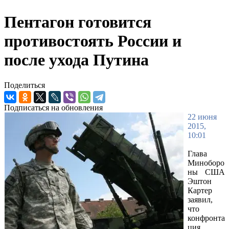
Пентагон готовится
противостоять России и
после ухода Путина
Поделиться
Подписаться на обновления
22 июня
2015,
10:01
Глава
Миноборо
ны США
Эштон
Картер
заявил,
что
конфронта
ция