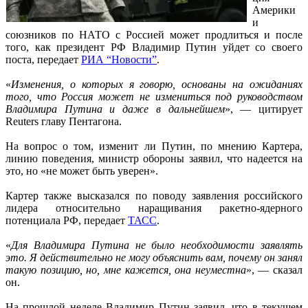
Америки
и
союзников по НАТО с Россией может продлиться и после
того, как президент РФ Владимир Путин уйдет со своего
поста, передает
РИА “Новости”
.
«
Изменения, о которых я говорю, основаны на ожиданиях
того, что Россия может не измениться под руководством
Владимира Путина и даже в дальнейшем
», — цитирует
Reuters главу Пентагона.
На вопрос о том, изменит ли Путин, по мнению Картера,
линию поведения, министр обороны заявил, что надеется на
это, но «не может быть уверен».
Картер также высказался по поводу заявления российского
лидера относительно наращивания ракетно-ядерного
потенциала РФ, передает
ТАСС
.
«
Для Владимира Путина не было необходимости заявлять
это. Я действительно не могу объяснить вам, почему он занял
такую позицию, но, мне кажется, она неуместна
», — сказал
он.
На прошлой неделе Владимир Путин заявил, что в текущем