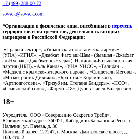
+7 (499) 288-00-72
sovsek@sovsek.com
*Организации и физические лица, внесённные в
перечень
террористов и экстремистов, деятельность которых
запрещена в Российской Федерации:
«Правый сектор», «Украинская повстанческая армия»
(УПА),«ИГИЛ», «Джабхат Фатх аш-Шам» (бывшая «Джабхат
ан-Нусра», «Джебхат ан-Нусра»), Национал-Большевистская
партия (НБП), «Аль-Каида», «УНА-УНСО», «Талибан»,
«Меджлис крымско-татарского народа», «Свидетели Иеговы»,
«Мизантропик Дивижн», «Братство» Корчинского,
«Артподготовка», «Тризуб им. Степана Бандеры», «НСО»,
«Славянский союз», «Формат-18», Дуров Павел Валерьевич.
18+
Учредитель: ООО «Совершенно Секретно Трейд».
Юридический адрес: 360051, Кабардино-Балкарская Респ., г.
Нальчик, ул. Пачева, д. 36
Почтовый адрес: 127247, г. Москва, Дмитровское шоссе, д.
100, стр. 2