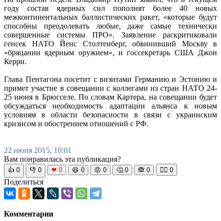
году состав ядерных сил пополнят более 40 новых
межконтинентальных баллистических ракет, «которые будут
способны преодолевать любые, даже самые технически
совершенные системы ПРО». Заявление раскритиковали
генсек НАТО Йенс Столтенберг, обвинивший Москву в
«бряцании ядерным оружием», и госсекретарь США Джон
Керри.
Глава Пентагона посетит с визитами Германию и Эстонию и
примет участие в совещании с коллегами из стран НАТО 24-
25 июня в Брюсселе. По словам Картера, на совещании будет
обсуждаться необходимость адаптации альянса к новым
условиям в области безопасности в связи с украинским
кризисом и обострением отношений с РФ.
22 июня 2015, 10:01
Вам понравилась эта публикация?
👍
0
👎
0
❤
0
😆
0
😡
0
🤔
0
🙈
0
🧘‍♀️
0
Поделиться
Комментарии