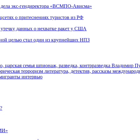
ю дела экс-гендиректора «ВСМПО-Ависма»
оцсетях о притеснениях туристов из РФ
утечку данных о нехватке ракет у США
ьной целью стал один из крупнейших НПЗ
о, царская семья
шпионаж, разведка, контрразведка
Владимир П
торическая
терроризм
литература, детектив, рассказы
международ
 мигранты
интервью
?
МИ»