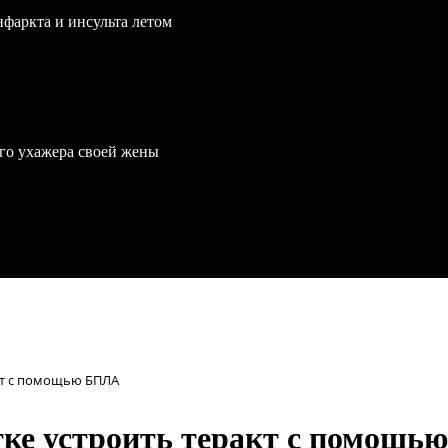
нфаркта и инсульта летом
го ухажера своей жены
кт с помощью БПЛА
тке устроить теракт с помощ