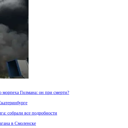
морпеха Гилмана: он при смерти?
 Екатеринбурге
га: собрали все подробности
агана в Смоленске