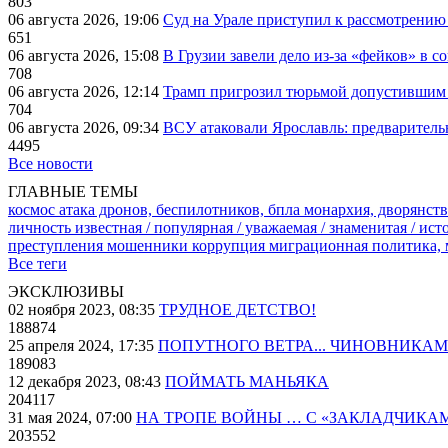
803
06 августа 2026, 19:06
Суд на Урале приступил к рассмотрени
651
06 августа 2026, 15:08
В Грузии завели дело из-за «фейков» в с
708
06 августа 2026, 12:14
Трамп пригрозил тюрьмой допустившим 
704
06 августа 2026, 09:34
ВСУ атаковали Ярославль: предварител
4495
Все новости
ГЛАВНЫЕ ТЕМЫ
космос
атака дронов, беспилотников, бпла
монархия, дворянств
личность известная / популярная / уважаемая / знаменитая / ис
преступления
мошенники
коррупция
миграционная политика,
Все теги
ЭКСКЛЮЗИВЫ
02 ноября 2023, 08:35
ТРУДНОЕ ДЕТСТВО!
188874
25 апреля 2024, 17:35
ПОПУТНОГО ВЕТРА... ЧИНОВНИКАМ
189083
12 декабря 2023, 08:43
ПОЙМАТЬ МАНЬЯКА
204117
31 мая 2024, 07:00
НА ТРОПЕ ВОЙНЫ … С «ЗАКЛАДЧИКА
203552