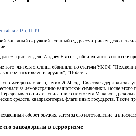
ентября 2025, 11:19
ой Западный окружной военный суд рассматривает дело пенсио
ов.
 рассматривает дело Андрея Евсеева, обвиняемого в попытке орга
е того, жителя столицы обвинили по статьям УК РФ "Незаконн
аконное изготовление оружия", "Побои".
асно материалам дела, летом 2024 года Евсеева задержали за ф
рестовали за демонстрацию нацистской символики. После этого 
Переделывал он их из списанного пистолета Макарова, револьве
ских средств, квадракоптеры, флаги иных государств. Также пр
езаконный оборот оружия, затем за его изготовление, а впослед
 его заподозрили в терроризме