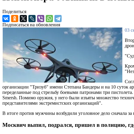
Поделиться
Подписаться на обновления
03 с
Втор
дрон
"Суд
Кром
"Нез
Согл
организации "Тризуб" имени Степана Бандеры и на 10 суток а
переделанные под стрельбу боевыми патронами три пистолета. 
Smersh. Помимо оружия, у него были изъяты множество техниче
представителями экстремистских организаций".
В итоге против мужчины возбудили уголовное дело сначала за н
Москвич выпил, подрался, пришел в полицию, где