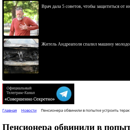
Врач дала 5 советов, чтобы защититься от и
Житель Андреаполя спалил машину молодо
Главная
Новости
Пенсионера обвинили в попытке устроить тера
Пенсионера обвинили в попы