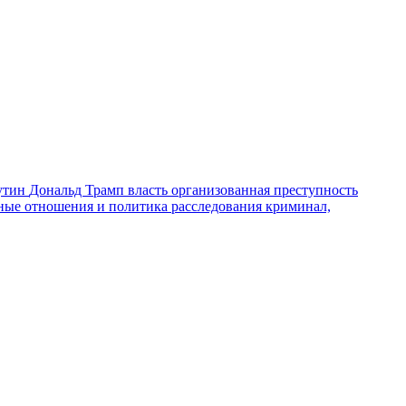
утин
Дональд Трамп
власть
организованная преступность
ные отношения и политика
расследования
криминал,