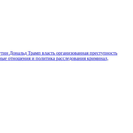
утин
Дональд Трамп
власть
организованная преступность
ные отношения и политика
расследования
криминал,