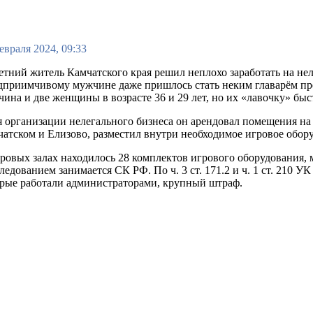
евраля 2024, 09:33
етний житель Камчатского края решил неплохо заработать на нел
приимчивому мужчине даже пришлось стать неким главарём пре
ина и две женщины в возрасте 36 и 29 лет, но их «лавочку» б
 организации нелегального бизнеса он арендовал помещения на
атском и Елизово, разместил внутри необходимое игровое обо
ровых залах находилось 28 комплектов игрового оборудования,
ледованием занимается СК РФ. По ч. 3 ст. 171.2 и ч. 1 ст. 210
рые работали администраторами, крупный штраф.