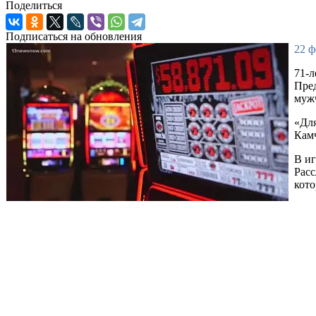
Поделиться
Подписаться на обновления
22 ф
71-л
Пред
мужч
«Для
Камч
В иг
Расс
кото