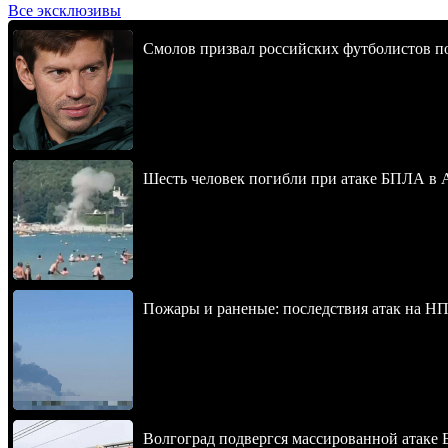
Все эксклюзивы
Смолов призвал российских футболистов п
Шесть человек погибли при атаке БПЛА в 
Пожары и раненые: последствия атак на НП
Волгоград подвергся массированной атаке