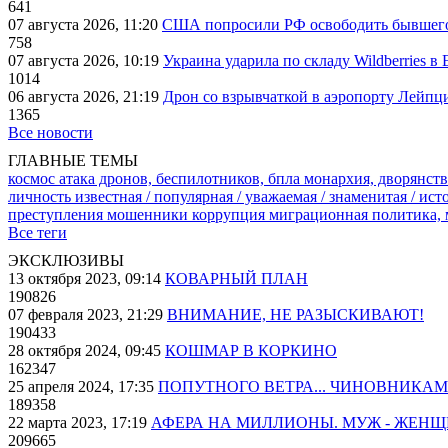
641
07 августа 2026, 11:20
США попросили РФ освободить бывшего 
758
07 августа 2026, 10:19
Украина ударила по складу Wildberries в
1014
06 августа 2026, 21:19
Дрон со взрывчаткой в аэропорту Лейпци
1365
Все новости
ГЛАВНЫЕ ТЕМЫ
космос
атака дронов, беспилотников, бпла
монархия, дворянств
личность известная / популярная / уважаемая / знаменитая / ис
преступления
мошенники
коррупция
миграционная политика,
Все теги
ЭКСКЛЮЗИВЫ
13 октября 2023, 09:14
КОВАРНЫЙ ПЛАН
190826
07 февраля 2023, 21:29
ВНИМАНИЕ, НЕ РАЗЫСКИВАЮТ!
190433
28 октября 2024, 09:45
КОШМАР В КОРКИНО
162347
25 апреля 2024, 17:35
ПОПУТНОГО ВЕТРА... ЧИНОВНИКАМ
189358
22 марта 2023, 17:19
АФЕРА НА МИЛЛИОНЫ. МУЖ - ЖЕН
209665