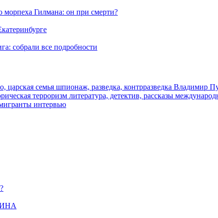
морпеха Гилмана: он при смерти?
 Екатеринбурге
га: собрали все подробности
о, царская семья
шпионаж, разведка, контрразведка
Владимир П
торическая
терроризм
литература, детектив, рассказы
международ
 мигранты
интервью
?
ЩИНА