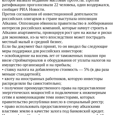
которое вызвало недавние массовые протесты. Против
ратификации проголосовали 22 человека, один воздержался,
сообщает РИА Новости.
Против соглашения об инвестиционной деятельности
российских олигархов в стране выступала оппозиция
Абхазии. Оппозиция обвинила правительство в лоббировании
интересов российских компаний, которые начнут строить в
Абхазии апартаменты, провоцируя рост цен на жилье и риски
для экономики, из-за чего впоследствии может пострадать
местный малый и средний бизнес.
Если бы документ был принят, то он вводил бы следующие
меры поддержки для российских инвесторов:
• освобождение на восемь лет от таможенных пошлин при
ввозе стройматериалов и оборудования от уплаты налогов на
имущество организаций и на прибыль;
• ставку налога на добавленную стоимость — 5% (в два раза
меньше стандартной);
• квоту на иностранных работников, которую инвесторы
распределяли бы самостоятельно;
• получение преимущественного права на предоставление
энергетических мощностей и подключение к инженерным
сетям и коммуникациям теми инвесторами, которых
правительство республики внесло в специальный реестр;
• право использовать предоставленную ему абхазскими
властями землю в качестве залога под банковский кредит.