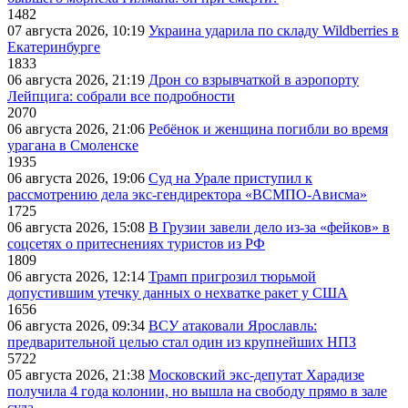
1482
07 августа 2026, 10:19
Украина ударила по складу Wildberries в
Екатеринбурге
1833
06 августа 2026, 21:19
Дрон со взрывчаткой в аэропорту
Лейпцига: собрали все подробности
2070
06 августа 2026, 21:06
Ребёнок и женщина погибли во время
урагана в Смоленске
1935
06 августа 2026, 19:06
Суд на Урале приступил к
рассмотрению дела экс-гендиректора «ВСМПО-Ависма»
1725
06 августа 2026, 15:08
В Грузии завели дело из-за «фейков» в
соцсетях о притеснениях туристов из РФ
1809
06 августа 2026, 12:14
Трамп пригрозил тюрьмой
допустившим утечку данных о нехватке ракет у США
1656
06 августа 2026, 09:34
ВСУ атаковали Ярославль:
предварительной целью стал один из крупнейших НПЗ
5722
05 августа 2026, 21:38
Московский экс-депутат Харадизе
получила 4 года колонии, но вышла на свободу прямо в зале
суда