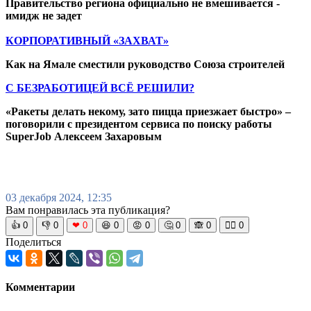
Правительство региона официально не вмешивается -
имидж не задет
КОРПОРАТИВНЫЙ «ЗАХВАТ»
Как на Ямале сместили руководство Союза строителей
С БЕЗРАБОТИЦЕЙ ВСЁ РЕШИЛИ?
«Ракеты делать некому, зато пицца приезжает быстро» –
поговорили с президентом сервиса по поиску работы
SuperJob Алексеем Захаровым
03 декабря 2024, 12:35
Вам понравилась эта публикация?
👍
0
👎
0
❤
0
😆
0
😡
0
🤔
0
🙈
0
🧘‍♀️
0
Поделиться
Комментарии