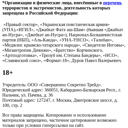
*Организации и физические лица, внесённные в
перечень
террористов и экстремистов, деятельность которых
запрещена в Российской Федерации:
«Правый сектор», «Украинская повстанческая армия»
(УПА),«ИГИЛ», «Джабхат Фатх аш-Шам» (бывшая «Джабхат
ан-Нусра», «Джебхат ан-Нусра»), Национал-Большевистская
партия (НБП), «Аль-Каида», «УНА-УНСО», «Талибан»,
«Меджлис крымско-татарского народа», «Свидетели Иеговы»,
«Мизантропик Дивижн», «Братство» Корчинского,
«Артподготовка», «Тризуб им. Степана Бандеры», «НСО»,
«Славянский союз», «Формат-18», Дуров Павел Валерьевич.
18+
Учредитель: ООО «Совершенно Секретно Трейд».
Юридический адрес: 360051, Кабардино-Балкарская Респ., г.
Нальчик, ул. Пачева, д. 36
Почтовый адрес: 127247, г. Москва, Дмитровское шоссе, д.
100, стр. 2
Все права защищены. Копирование и использование
материалов запрещено, частичное цитирование возможно
только при условии гиперссылки на сайт.