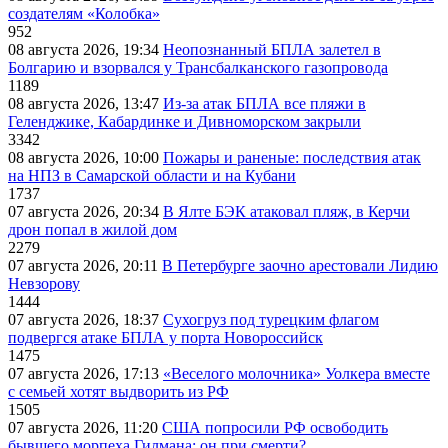
создателям «Колобка»
952
08 августа 2026, 19:34
Неопознанный БПЛА залетел в
Болгарию и взорвался у Трансбалканского газопровода
1189
08 августа 2026, 13:47
Из-за атак БПЛА все пляжи в
Геленджике, Кабардинке и Дивноморском закрыли
3342
08 августа 2026, 10:00
Пожары и раненые: последствия атак
на НПЗ в Самарской области и на Кубани
1737
07 августа 2026, 20:34
В Ялте БЭК атаковал пляж, в Керчи
дрон попал в жилой дом
2279
07 августа 2026, 20:11
В Петербурге заочно арестовали Лидию
Невзорову
1444
07 августа 2026, 18:37
Сухогруз под турецким флагом
подвергся атаке БПЛА у порта Новороссийск
1475
07 августа 2026, 17:13
«Веселого молочника» Уолкера вместе
с семьей хотят выдворить из РФ
1505
07 августа 2026, 11:20
США попросили РФ освободить
бывшего морпеха Гилмана: он при смерти?