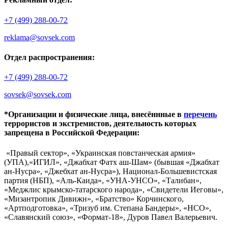
+7 (499) 288-00-72
reklama@sovsek.com
Отдел распространения:
+7 (499) 288-00-72
sovsek@sovsek.com
*Организации и физические лица, внесённные в
перечень
террористов и экстремистов, деятельность которых
запрещена в Российской Федерации:
«Правый сектор», «Украинская повстанческая армия»
(УПА),«ИГИЛ», «Джабхат Фатх аш-Шам» (бывшая «Джабхат
ан-Нусра», «Джебхат ан-Нусра»), Национал-Большевистская
партия (НБП), «Аль-Каида», «УНА-УНСО», «Талибан»,
«Меджлис крымско-татарского народа», «Свидетели Иеговы»,
«Мизантропик Дивижн», «Братство» Корчинского,
«Артподготовка», «Тризуб им. Степана Бандеры», «НСО»,
«Славянский союз», «Формат-18», Дуров Павел Валерьевич.