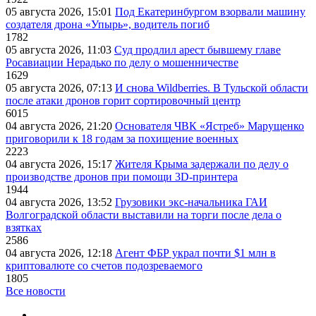
05 августа 2026, 15:01
Под Екатеринбургом взорвали машину
создателя дрона «Упырь», водитель погиб
1782
05 августа 2026, 11:03
Суд продлил арест бывшему главе
Росавиации Нерадько по делу о мошенничестве
1629
05 августа 2026, 07:13
И снова Wildberries. В Тульской области
после атаки дронов горит сортировочный центр
6015
04 августа 2026, 21:20
Основателя ЧВК «Ястреб» Марущенко
приговорили к 18 годам за похищение военных
2223
04 августа 2026, 15:17
Жителя Крыма задержали по делу о
производстве дронов при помощи 3D‑принтера
1944
04 августа 2026, 13:52
Грузовики экс-начальника ГАИ
Волгоградской области выставили на торги после дела о
взятках
2586
04 августа 2026, 12:18
Агент ФБР украл почти $1 млн в
криптовалюте со счетов подозреваемого
1805
Все новости