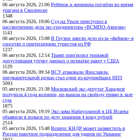
06 августа 2026, 21:06
Ребёнок и женщина погибли во время
урагана в Смоленске
1348
06 августа 2026, 19:06
Суд на Урале приступил к
рассмотрению дела экс-гендиректора «ВСМПО-Ависма»
1143
06 августа 2026, 15:08
В Грузии завели дело из-за «фейков» в
соцсетях о притеснениях туристов из РФ
1237
06 августа 2026, 12:14
Трамп пригрозил тюрьмой
допустившим утечку данных о нехватке ракет у США
1129
06 августа 2026, 09:34
ВСУ атаковали Ярославль:
предварительной целью стал один из крупнейших НПЗ
5093
05 августа 2026, 21:38
Московский экс-депутат Харадизе
получила 4 года колонии, но вышла на свободу прямо в зале
суда
1875
05 августа 2026, 19:19
Экс-зама Набиуллиной в ЦБ Исаева
объявили в розыск по делу хищения 4 млрд рублей
2514
05 августа 2026, 15:48
Reuters: КНДР может разместить в
России ракетное подразделение для ударов по Украине
1922