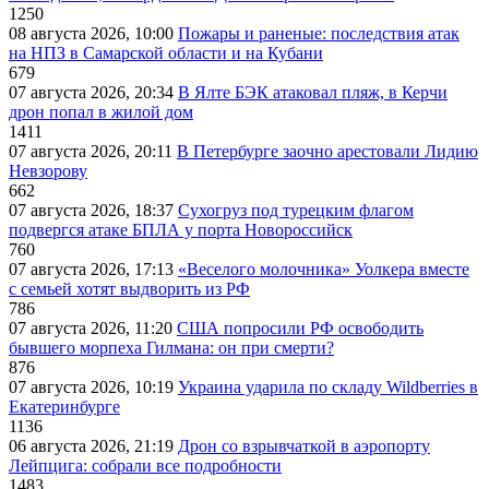
1250
08 августа 2026, 10:00
Пожары и раненые: последствия атак
на НПЗ в Самарской области и на Кубани
679
07 августа 2026, 20:34
В Ялте БЭК атаковал пляж, в Керчи
дрон попал в жилой дом
1411
07 августа 2026, 20:11
В Петербурге заочно арестовали Лидию
Невзорову
662
07 августа 2026, 18:37
Сухогруз под турецким флагом
подвергся атаке БПЛА у порта Новороссийск
760
07 августа 2026, 17:13
«Веселого молочника» Уолкера вместе
с семьей хотят выдворить из РФ
786
07 августа 2026, 11:20
США попросили РФ освободить
бывшего морпеха Гилмана: он при смерти?
876
07 августа 2026, 10:19
Украина ударила по складу Wildberries в
Екатеринбурге
1136
06 августа 2026, 21:19
Дрон со взрывчаткой в аэропорту
Лейпцига: собрали все подробности
1483