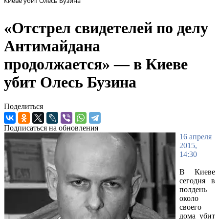
Киеве убит Олесь Бузина
«Отстрел свидетелей по делу
Антимайдана
продолжается» — в Киеве
убит Олесь Бузина
Поделиться
Подписаться на обновления
16 апреля
2015,
14:30
В Киеве
сегодня в
полдень
около
своего
дома убит