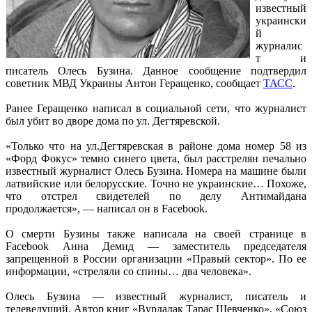
известный
украински
й
журналис
т и
писатель Олесь Бузина. Данное сообщение подтвердил
советник МВД Украины Антон Геращенко, сообщает
ТАСС
.
Ранее Геращенко написал в социальной сети, что журналист
был убит во дворе дома по ул. Дегтяревской.
«Только что на ул.Дегтяревская в районе дома номер 58 из
«Форд Фокус» темно синего цвета, был расстрелян печально
известный журналист Олесь Бузина. Номера на машине были
латвийские или белорусские. Точно не украинские… Похоже,
что отстрел свидетелей по делу Антимайдана
продолжается», — написал он в Facebook.
О смерти Бузины также написала на своей странице в
Facebook Анна Демид — заместитель председателя
запрещенной в России организации «Правый сектор». По ее
информации, «стреляли со спины… два человека».
Олесь Бузина — известный журналист, писатель и
телеведущий. Автор книг «Вурдалак Тарас Шевченко», «Союз