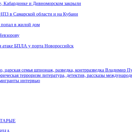
е, Кабардинке и Дивноморском закрыли
 НПЗ в Самарской области и на Кубани
 попал в жилой дом
Невзорову
я атаке БПЛА у порта Новороссийск
о, царская семья
шпионаж, разведка, контрразведка
Владимир П
торическая
терроризм
литература, детектив, рассказы
международ
 мигранты
интервью
СТАРЫЕ
ЩИНА