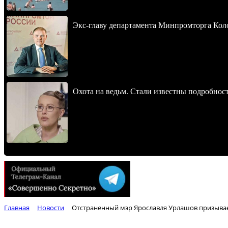
Экс-главу департамента Минпромторга Кол
Охота на ведьм. Стали известны подробнос
Главная
Новости
Отстраненный мэр Ярославля Урлашов призывает