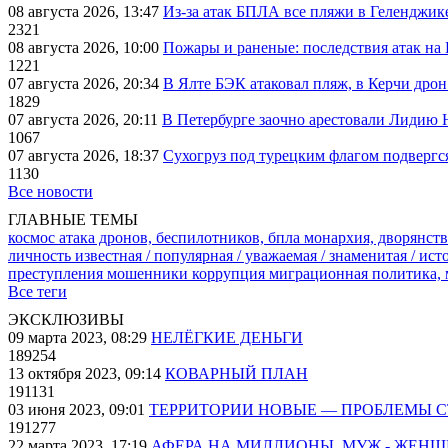
08 августа 2026, 13:47
Из-за атак БПЛА все пляжи в Геленджик
2321
08 августа 2026, 10:00
Пожары и раненые: последствия атак на
1221
07 августа 2026, 20:34
В Ялте БЭК атаковал пляж, в Керчи дрон
1829
07 августа 2026, 20:11
В Петербурге заочно арестовали Лидию 
1067
07 августа 2026, 18:37
Сухогруз под турецким флагом подвергс
1130
Все новости
ГЛАВНЫЕ ТЕМЫ
космос
атака дронов, беспилотников, бпла
монархия, дворянств
личность известная / популярная / уважаемая / знаменитая / ис
преступления
мошенники
коррупция
миграционная политика,
Все теги
ЭКСКЛЮЗИВЫ
09 марта 2023, 08:29
НЕЛЁГКИЕ ДЕНЬГИ
189254
13 октября 2023, 09:14
КОВАРНЫЙ ПЛАН
191131
03 июня 2023, 09:01
ТЕРРИТОРИИ НОВЫЕ — ПРОБЛЕМЫ 
191277
22 марта 2023, 17:19
АФЕРА НА МИЛЛИОНЫ. МУЖ - ЖЕН