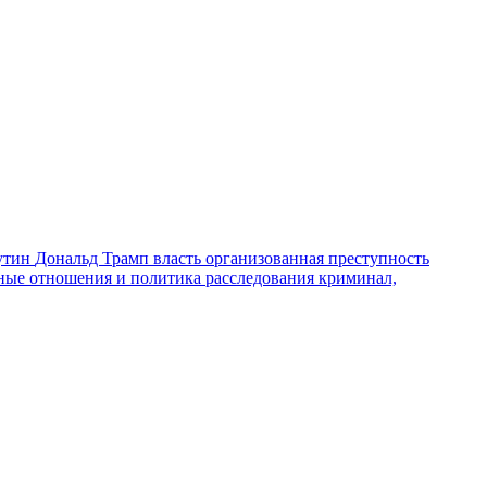
утин
Дональд Трамп
власть
организованная преступность
ные отношения и политика
расследования
криминал,