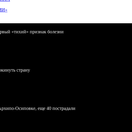
МИ»
первый «тихий» признак болезни
окинуть страну
Архипо-Осиповке, еще 40 пострадали