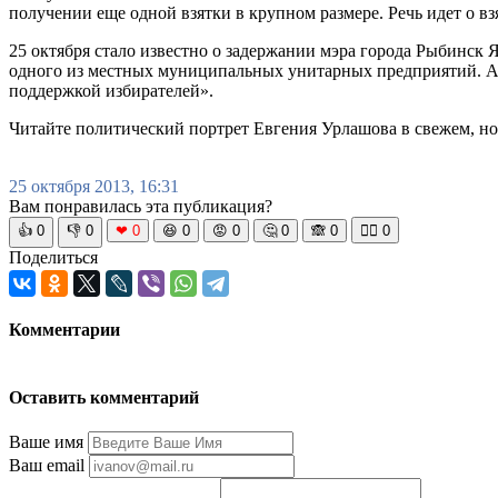
получении еще одной взятки в крупном размере. Речь идет о в
25 октября стало известно о задержании мэра города Рыбинск 
одного из местных муниципальных унитарных предприятий. Ад
поддержкой избирателей».
Читайте политический портрет Евгения Урлашова в свежем, но
25 октября 2013, 16:31
Вам понравилась эта публикация?
👍
0
👎
0
❤
0
😆
0
😡
0
🤔
0
🙈
0
🧘‍♀️
0
Поделиться
Комментарии
Оставить комментарий
Ваше имя
Ваш email