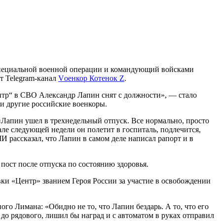
специальной военной операции и командующий войсками
т Telegram-канал
Vоенкор Котенок Z
.
тр“ в СВО Александр Лапин снят с должности», — стало
и другие российские военкоры.
 «Лапин ушел в трехнедельный отпуск. Все нормально, просто
але следующей недели он полетит в госпиталь, подлечится,
И рассказал, что Лапин в самом деле написал рапорт и в
ост после отпуска по состоянию здоровья.
ки «Центр» званием Героя России за участие в освобождении
ого Лимана: «Обидно не то, что Лапин бездарь. А то, что его
до рядового, лишил бы наград и с автоматом в руках отправил