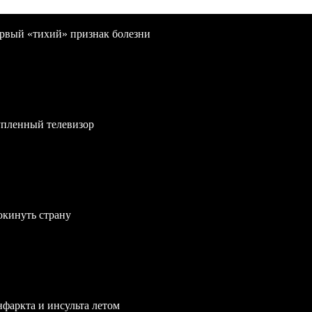
первый «тихий» признак болезни
упленный телевизор
окинуть страну
нфаркта и инсульта летом