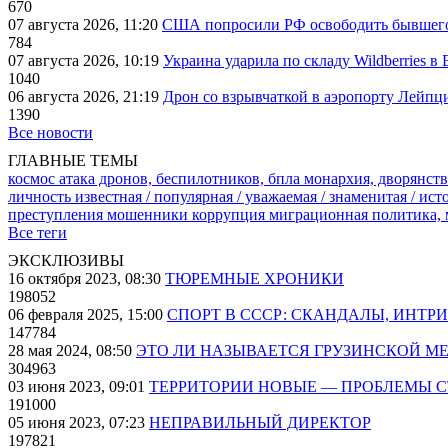
670
07 августа 2026, 11:20
США попросили РФ освободить бывшего 
784
07 августа 2026, 10:19
Украина ударила по складу Wildberries в
1040
06 августа 2026, 21:19
Дрон со взрывчаткой в аэропорту Лейпци
1390
Все новости
ГЛАВНЫЕ ТЕМЫ
космос
атака дронов, беспилотников, бпла
монархия, дворянств
личность известная / популярная / уважаемая / знаменитая / ис
преступления
мошенники
коррупция
миграционная политика,
Все теги
ЭКСКЛЮЗИВЫ
16 октября 2023, 08:30
ТЮРЕМНЫЕ ХРОНИКИ
198052
06 февраля 2025, 15:00
СПОРТ В СССР: СКАНДАЛЫ, ИНТР
147784
28 мая 2024, 08:50
ЭТО ЛИ НАЗЫВАЕТСЯ ГРУЗИНСКОЙ М
304963
03 июня 2023, 09:01
ТЕРРИТОРИИ НОВЫЕ — ПРОБЛЕМЫ 
191000
05 июня 2023, 07:23
НЕПРАВИЛЬНЫЙ ДИРЕКТОР
197821