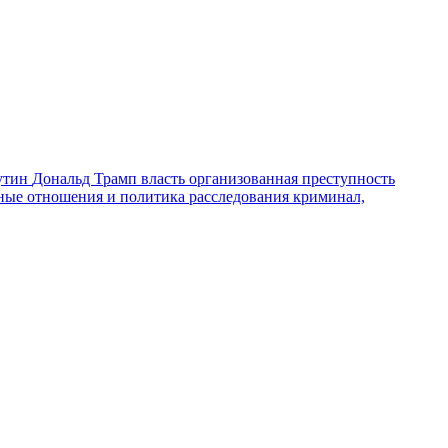
утин
Дональд Трамп
власть
организованная преступность
ные отношения и политика
расследования
криминал,