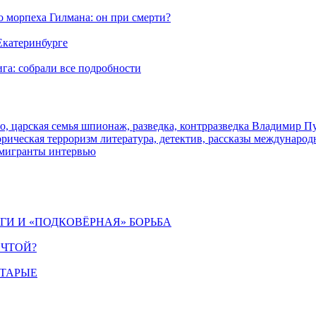
морпеха Гилмана: он при смерти?
 Екатеринбурге
га: собрали все подробности
о, царская семья
шпионаж, разведка, контрразведка
Владимир П
торическая
терроризм
литература, детектив, рассказы
международ
 мигранты
интервью
ИГИ И «ПОДКОВЁРНАЯ» БОРЬБА
ЕЧТОЙ?
СТАРЫЕ