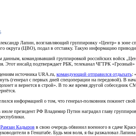
5
лександр Лапин, возглавляющий группировку «Центр» в зоне 
го округа (ЦВО), подал в отставку. Такую информацию приводи
 данным, командовавший группировкой российских войск „Цен
ия. Этот инсайд подтверждает РБК, телеканал ЧГТРК «Грозный» 
едениям источника URA.ru,
командующий отправился отдыхать
:
нуть (генерал с первых дней спецоперации на передовой). В нач
охнет и вернется в строй». В то же время другой собеседник СМ
рнётся.
ился информацией о том, что генерал-полковник покинет свой п
 в июле президент РФ Владимир Путин наградил главу группиров
республики.
и
Рамзан Кадыров
в свою очередь обвинил военного в сдаче Красн
ководители в Генштабе. Будь моя воля, я бы разжаловал Лапина 