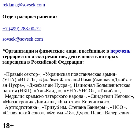
reklama@sovsek.com
Отдел распространения:
+7 (499) 288-00-72
sovsek@sovsek.com
*Организации и физические лица, внесённные в
перечень
террористов и экстремистов, деятельность которых
запрещена в Российской Федерации:
«Правый сектор», «Украинская повстанческая армия»
(УПА),«ИГИЛ», «Джабхат Фатх аш-Шам» (бывшая «Джабхат
ан-Нусра», «Джебхат ан-Нусра»), Национал-Большевистская
партия (НБП), «Аль-Каида», «УНА-УНСО», «Талибан»,
«Меджлис крымско-татарского народа», «Свидетели Иеговы»,
«Мизантропик Дивижн», «Братство» Корчинского,
«Артподготовка», «Тризуб им. Степана Бандеры», «НСО»,
«Славянский союз», «Формат-18», Дуров Павел Валерьевич.
18+