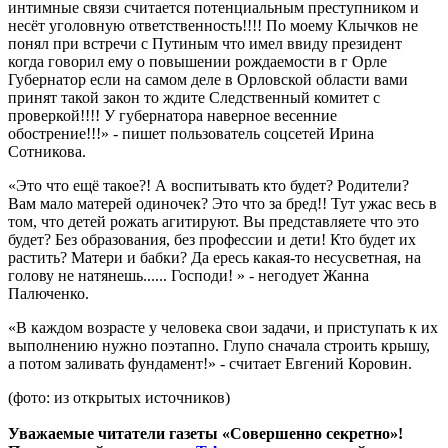
интимные связи считается потенциальным преступником и
несёт уголовную ответственность!!!! По моему Клычков не
понял при встречи с Путиным что имел ввиду президент
когда говорил ему о повышении рождаемости в г Орле
Губернатор если на самом деле в Орловской области вами
принят такой закон то ждите Следственный комитет с
проверкой!!!! У губернатора наверное весенние
обострение!!!» - пишет пользователь соцсетей Ирина
Сотникова.
«Это что ещё такое?! А воспитывать кто будет? Родители?
Вам мало матерей одиночек? Это что за бред!! Тут ужас весь в
том, что детей рожать агитируют. Вы представляете что это
будет? Без образования, без профессии и дети! Кто будет их
растить? Матери и бабки? Да ересь какая-то несусветная, на
голову не натянешь...... Господи! » - негодует Жанна
Палюченко.
«В каждом возрасте у человека свои задачи, и приступать к их
выполнению нужно поэтапно. Глупо сначала строить крышу,
а потом заливать фундамент!» - считает Евгений Коровин.
(фото: из открытых источников)
Уважаемые читатели газеты «Совершенно секретно»!