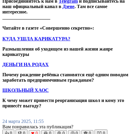
Присоединяйтесь к нам в
Telegram
и подписывайтесь на
наш официальный канал в
Дзене
. Там все самое
интересное.
____________________
Читайте в газете «Совершенно секретно»:
КУДА УШЛА КАРИКАТУРА?
Размышления об уходящем из нашей жизни жанре
карикатуры
ДЕНЬГИ НА РОДАХ
Почему рождение ребёнка становятся ещё одним поводом
заработать предприимчивым гражданам?
ШКОЛЬНЫЙ ХАОС
К чему может привести реорганизация школ и кому это
принесёт выгоду?
24 марта 2025, 11:55
Вам понравилась эта публикация?
👍
0
👎
0
❤
0
😆
0
😡
0
🤔
0
🙈
0
🧘‍♀️
0