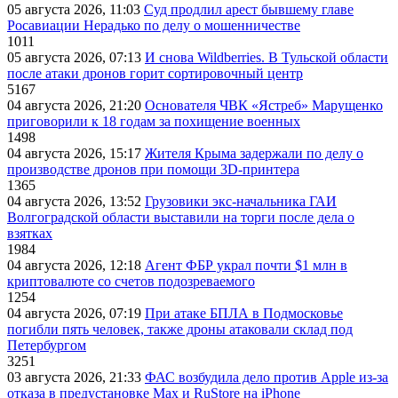
05 августа 2026, 11:03
Суд продлил арест бывшему главе
Росавиации Нерадько по делу о мошенничестве
1011
05 августа 2026, 07:13
И снова Wildberries. В Тульской области
после атаки дронов горит сортировочный центр
5167
04 августа 2026, 21:20
Основателя ЧВК «Ястреб» Марущенко
приговорили к 18 годам за похищение военных
1498
04 августа 2026, 15:17
Жителя Крыма задержали по делу о
производстве дронов при помощи 3D‑принтера
1365
04 августа 2026, 13:52
Грузовики экс-начальника ГАИ
Волгоградской области выставили на торги после дела о
взятках
1984
04 августа 2026, 12:18
Агент ФБР украл почти $1 млн в
криптовалюте со счетов подозреваемого
1254
04 августа 2026, 07:19
При атаке БПЛА в Подмосковье
погибли пять человек, также дроны атаковали склад под
Петербургом
3251
03 августа 2026, 21:33
ФАС возбудила дело против Apple из-за
отказа в предустановке Max и RuStore на iPhone