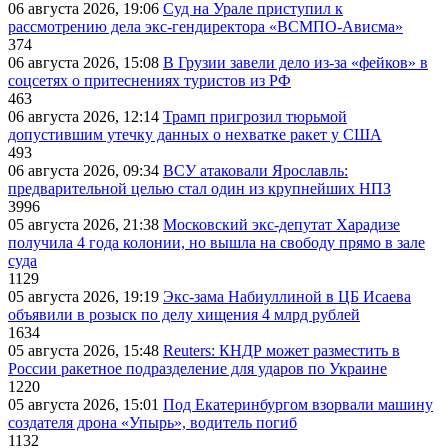
06 августа 2026, 19:06
Суд на Урале приступил к
рассмотрению дела экс-гендиректора «ВСМПО-Ависма»
374
06 августа 2026, 15:08
В Грузии завели дело из-за «фейков» в
соцсетях о притеснениях туристов из РФ
463
06 августа 2026, 12:14
Трамп пригрозил тюрьмой
допустившим утечку данных о нехватке ракет у США
493
06 августа 2026, 09:34
ВСУ атаковали Ярославль:
предварительной целью стал один из крупнейших НПЗ
3996
05 августа 2026, 21:38
Московский экс-депутат Харадизе
получила 4 года колонии, но вышла на свободу прямо в зале
суда
1129
05 августа 2026, 19:19
Экс-зама Набиуллиной в ЦБ Исаева
объявили в розыск по делу хищения 4 млрд рублей
1634
05 августа 2026, 15:48
Reuters: КНДР может разместить в
России ракетное подразделение для ударов по Украине
1220
05 августа 2026, 15:01
Под Екатеринбургом взорвали машину
создателя дрона «Упырь», водитель погиб
1132