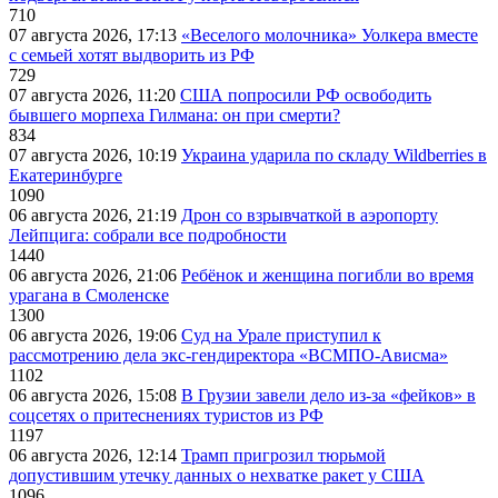
710
07 августа 2026, 17:13
«Веселого молочника» Уолкера вместе
с семьей хотят выдворить из РФ
729
07 августа 2026, 11:20
США попросили РФ освободить
бывшего морпеха Гилмана: он при смерти?
834
07 августа 2026, 10:19
Украина ударила по складу Wildberries в
Екатеринбурге
1090
06 августа 2026, 21:19
Дрон со взрывчаткой в аэропорту
Лейпцига: собрали все подробности
1440
06 августа 2026, 21:06
Ребёнок и женщина погибли во время
урагана в Смоленске
1300
06 августа 2026, 19:06
Суд на Урале приступил к
рассмотрению дела экс-гендиректора «ВСМПО-Ависма»
1102
06 августа 2026, 15:08
В Грузии завели дело из-за «фейков» в
соцсетях о притеснениях туристов из РФ
1197
06 августа 2026, 12:14
Трамп пригрозил тюрьмой
допустившим утечку данных о нехватке ракет у США
1096