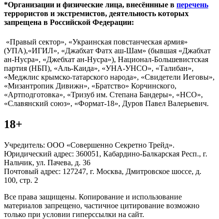
*Организации и физические лица, внесённные в
перечень
террористов и экстремистов, деятельность которых
запрещена в Российской Федерации:
«Правый сектор», «Украинская повстанческая армия»
(УПА),«ИГИЛ», «Джабхат Фатх аш-Шам» (бывшая «Джабхат
ан-Нусра», «Джебхат ан-Нусра»), Национал-Большевистская
партия (НБП), «Аль-Каида», «УНА-УНСО», «Талибан»,
«Меджлис крымско-татарского народа», «Свидетели Иеговы»,
«Мизантропик Дивижн», «Братство» Корчинского,
«Артподготовка», «Тризуб им. Степана Бандеры», «НСО»,
«Славянский союз», «Формат-18», Дуров Павел Валерьевич.
18+
Учредитель: ООО «Совершенно Секретно Трейд».
Юридический адрес: 360051, Кабардино-Балкарская Респ., г.
Нальчик, ул. Пачева, д. 36
Почтовый адрес: 127247, г. Москва, Дмитровское шоссе, д.
100, стр. 2
Все права защищены. Копирование и использование
материалов запрещено, частичное цитирование возможно
только при условии гиперссылки на сайт.