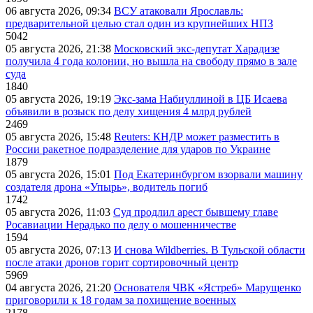
06 августа 2026, 09:34
ВСУ атаковали Ярославль:
предварительной целью стал один из крупнейших НПЗ
5042
05 августа 2026, 21:38
Московский экс-депутат Харадизе
получила 4 года колонии, но вышла на свободу прямо в зале
суда
1840
05 августа 2026, 19:19
Экс-зама Набиуллиной в ЦБ Исаева
объявили в розыск по делу хищения 4 млрд рублей
2469
05 августа 2026, 15:48
Reuters: КНДР может разместить в
России ракетное подразделение для ударов по Украине
1879
05 августа 2026, 15:01
Под Екатеринбургом взорвали машину
создателя дрона «Упырь», водитель погиб
1742
05 августа 2026, 11:03
Суд продлил арест бывшему главе
Росавиации Нерадько по делу о мошенничестве
1594
05 августа 2026, 07:13
И снова Wildberries. В Тульской области
после атаки дронов горит сортировочный центр
5969
04 августа 2026, 21:20
Основателя ЧВК «Ястреб» Марущенко
приговорили к 18 годам за похищение военных
2178