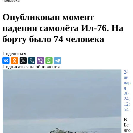
человека
Опубликован момент
падения самолёта Ил-76. На
борту было 74 человека
Поделиться
Подписаться на обновления
24
ян
вар
я
20
24,
12:
54
В
Бе
лго