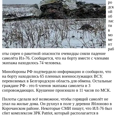
ро
дск
ой
об
лас
ти
в
мо
ме
нт
раб
оты сирен о ракетной опасности очевидцы сняли падение
самолёта Ил-76. Сообщается, что на борту вместе с членами
экипажа находилось 74 человека.
Минобороны РФ подтвердило информацию и сообщило, что
на борту находились 65 пленных военнослужащих ВСУ,
перевозимых в Белгородскую область для обмена. Остальные
граждане РФ - это 6 членов экипажа самолета и 3
сопровождающих. Крушение произошло в 11 часов по МСК.
Пилоты сделали всё возможное, чтобы горящий самолёт не
упал на жилые дома. Он рухнул в поле у деревни Яблоново в
Корочанском районе. Некоторые СМИ пишут, что ИЛ-76 был
сбит комплексом ЗРК Patriot, который располагается в