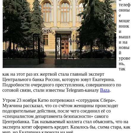
телеф
онны
е
моше
нник
и
вышл
и на
новы
й
урове
нь,
так
как на этот раз их жертвой стала главный эксперт
Центрального банка России, которую зовут Екатерина.
Подробности очередного преступления, совершенного по
сотовой связи, стали известны Telegram-каналу
Baza
.
Утром 23 ноября Катю потревожил «сотрудник Сбера».
Мужчина рассказал, что со счётом женщины происходят
подозрительные действия, после чего соединил её со
«специалистом департамента безопасности» самого
Центробанка. Так называемый коллега стал объяснять, что на
эксперта хотят оформить кредит. Казалось бы, схема стара, как
мир, но Екатерина клюнула на неё.