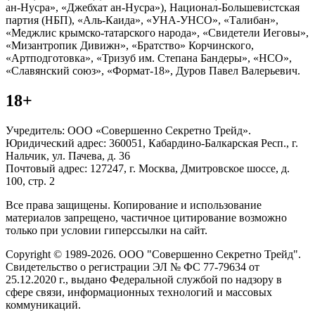
ан-Нусра», «Джебхат ан-Нусра»), Национал-Большевистская
партия (НБП), «Аль-Каида», «УНА-УНСО», «Талибан»,
«Меджлис крымско-татарского народа», «Свидетели Иеговы»,
«Мизантропик Дивижн», «Братство» Корчинского,
«Артподготовка», «Тризуб им. Степана Бандеры», «НСО»,
«Славянский союз», «Формат-18», Дуров Павел Валерьевич.
18+
Учредитель: ООО «Совершенно Секретно Трейд».
Юридический адрес: 360051, Кабардино-Балкарская Респ., г.
Нальчик, ул. Пачева, д. 36
Почтовый адрес: 127247, г. Москва, Дмитровское шоссе, д.
100, стр. 2
Все права защищены. Копирование и использование
материалов запрещено, частичное цитирование возможно
только при условии гиперссылки на сайт.
Copyright © 1989-2026. ООО "Совершенно Секретно Трейд".
Свидетельство о регистрации ЭЛ № ФС 77-79634 от
25.12.2020 г., выдано Федеральной службой по надзору в
сфере связи, информационных технологий и массовых
коммуникаций.