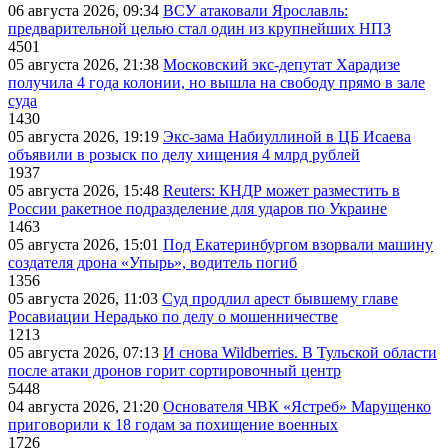
06 августа 2026, 09:34
ВСУ атаковали Ярославль:
предварительной целью стал один из крупнейших НПЗ
4501
05 августа 2026, 21:38
Московский экс-депутат Харадизе
получила 4 года колонии, но вышла на свободу прямо в зале
суда
1430
05 августа 2026, 19:19
Экс-зама Набиуллиной в ЦБ Исаева
объявили в розыск по делу хищения 4 млрд рублей
1937
05 августа 2026, 15:48
Reuters: КНДР может разместить в
России ракетное подразделение для ударов по Украине
1463
05 августа 2026, 15:01
Под Екатеринбургом взорвали машину
создателя дрона «Упырь», водитель погиб
1356
05 августа 2026, 11:03
Суд продлил арест бывшему главе
Росавиации Нерадько по делу о мошенничестве
1213
05 августа 2026, 07:13
И снова Wildberries. В Тульской области
после атаки дронов горит сортировочный центр
5448
04 августа 2026, 21:20
Основателя ЧВК «Ястреб» Марущенко
приговорили к 18 годам за похищение военных
1726