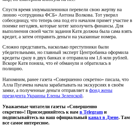
Спустя время злоумышленники перевели свою жертву на
линию «сотрудника ФСБ» Антона Волкова. Тот уверил
собеседницу, что теперь она под его началом примет участие в
поимке негодяев, которые хотят заполучить финансы. Для
выполнения своей части задания Катя должна была сама взять
кредит, а затем отправить деньги на указанные номера.
Сложно представить, насколько преступники были
убедительными, но главный эксперт Центробанка оформила
кредиты сразу в двух банках и отправила им 1,6 млн рублей.
Вскоре Катя поняла, что её обманули и обратилась в
полицию.
Напомним, ранее газета «Совершенно секретно» писала, что
Алла Пугачева начала зарабатывать на экскурсиях в своём
замке, а полученные деньги отправляет в
фонд жены
президента Украины Елены Зеленской
.
Уважаемые читатели газеты «Совершенно
секретно»! Присоединяйтесь к нам
в Telegram
и
подписывайтесь на наш официальный
канал в Дзене
. Там
все самое интересное.
____________________