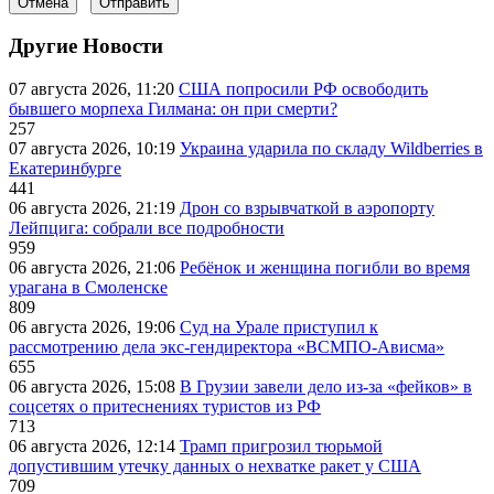
Отмена
Отправить
Другие Новости
07 августа 2026, 11:20
США попросили РФ освободить
бывшего морпеха Гилмана: он при смерти?
257
07 августа 2026, 10:19
Украина ударила по складу Wildberries в
Екатеринбурге
441
06 августа 2026, 21:19
Дрон со взрывчаткой в аэропорту
Лейпцига: собрали все подробности
959
06 августа 2026, 21:06
Ребёнок и женщина погибли во время
урагана в Смоленске
809
06 августа 2026, 19:06
Суд на Урале приступил к
рассмотрению дела экс-гендиректора «ВСМПО-Ависма»
655
06 августа 2026, 15:08
В Грузии завели дело из-за «фейков» в
соцсетях о притеснениях туристов из РФ
713
06 августа 2026, 12:14
Трамп пригрозил тюрьмой
допустившим утечку данных о нехватке ракет у США
709