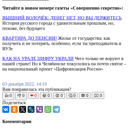
Читайте в новом номере газеты «Совершенно секретно»:
ВЫШНИЙ ВОЛОЧЁК: ДЕНЕГ НЕТ, НО ВЫ ДЕРЖИТЕСЬ
История русского города с удивительным прошлым, но,
похоже, без будущего
КВАРТИРА ДО ПЕНСИИ!
Жилье от государства: как
получить и не потерять, особенно, если ты преподаватель в
ВУЗе
КАК НА УРАЛЕ ЦИФРУ УКРАЛИ
Чего только не воруют в
нашей стране! Но в Челябинске покусились на почти святое –
на национальный проект «Цифровизация России»
03 декабря 2022, 14:19
Вам понравилась эта публикация?
👍
0
👎
0
❤
0
😆
0
😡
0
🤔
0
🙈
0
🧘‍♀️
0
Поделиться
Комментарии