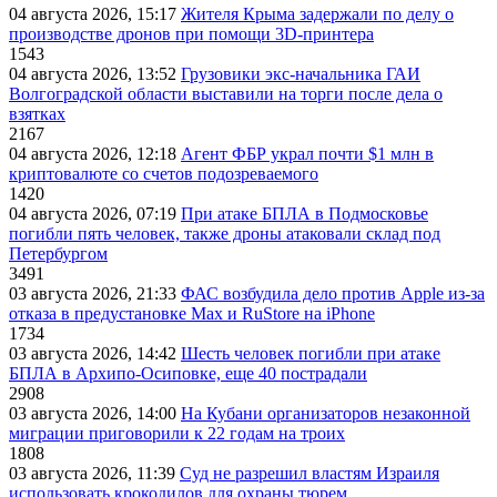
04 августа 2026, 15:17
Жителя Крыма задержали по делу о
производстве дронов при помощи 3D‑принтера
1543
04 августа 2026, 13:52
Грузовики экс-начальника ГАИ
Волгоградской области выставили на торги после дела о
взятках
2167
04 августа 2026, 12:18
Агент ФБР украл почти $1 млн в
криптовалюте со счетов подозреваемого
1420
04 августа 2026, 07:19
При атаке БПЛА в Подмосковье
погибли пять человек, также дроны атаковали склад под
Петербургом
3491
03 августа 2026, 21:33
ФАС возбудила дело против Apple из-за
отказа в предустановке Max и RuStore на iPhone
1734
03 августа 2026, 14:42
Шесть человек погибли при атаке
БПЛА в Архипо-Осиповке, еще 40 пострадали
2908
03 августа 2026, 14:00
На Кубани организаторов незаконной
миграции приговорили к 22 годам на троих
1808
03 августа 2026, 11:39
Суд не разрешил властям Израиля
использовать крокодилов для охраны тюрем