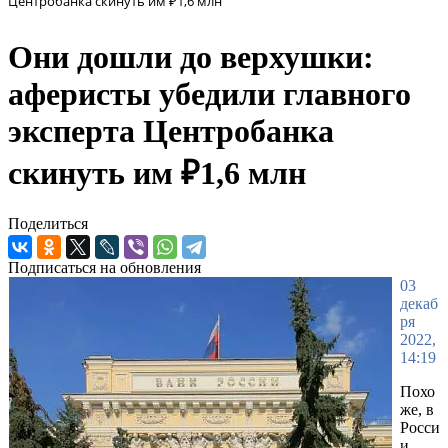
Центробанка скинуть им ₽1,6 млн
Они дошли до верхушки:
аферисты убедили главного
эксперта Центробанка
скинуть им ₽1,6 млн
Поделиться
Подписаться на обновления
03
декаб
ря
2022,
14:19
Похо
же, в
Росси
и