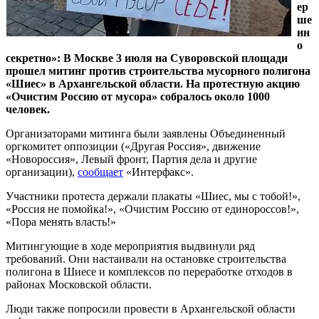
ер
ше
нн
о
секретно»: В Москве 3 июля на Суворовской площади
прошел митинг против строительства мусорного полигона
«Шиес» в Архангельской области. На протестную акцию
«Очистим Россию от мусора» собралось около 1000
человек.
Организаторами митинга были заявлены Объединенный
оргкомитет оппозиции («Другая Россия», движение
«Новороссия», Левый фронт, Партия дела и другие
организации),
сообщает
«Интерфакс».
Участники протеста держали плакаты «Шиес, мы с тобой!»,
«Россия не помойка!», «Очистим Россию от единороссов!»,
«Пора менять власть!»
Митингующие в ходе мероприятия выдвинули ряд
требований. Они настаивали на остановке строительства
полигона в Шиесе и комплексов по переработке отходов в
районах Московской области.
Люди также попросили провести в Архангельской области