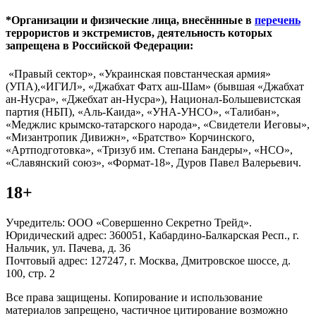
*Организации и физические лица, внесённные в
перечень
террористов и экстремистов, деятельность которых
запрещена в Российской Федерации:
«Правый сектор», «Украинская повстанческая армия»
(УПА),«ИГИЛ», «Джабхат Фатх аш-Шам» (бывшая «Джабхат
ан-Нусра», «Джебхат ан-Нусра»), Национал-Большевистская
партия (НБП), «Аль-Каида», «УНА-УНСО», «Талибан»,
«Меджлис крымско-татарского народа», «Свидетели Иеговы»,
«Мизантропик Дивижн», «Братство» Корчинского,
«Артподготовка», «Тризуб им. Степана Бандеры», «НСО»,
«Славянский союз», «Формат-18», Дуров Павел Валерьевич.
18+
Учредитель: ООО «Совершенно Секретно Трейд».
Юридический адрес: 360051, Кабардино-Балкарская Респ., г.
Нальчик, ул. Пачева, д. 36
Почтовый адрес: 127247, г. Москва, Дмитровское шоссе, д.
100, стр. 2
Все права защищены. Копирование и использование
материалов запрещено, частичное цитирование возможно