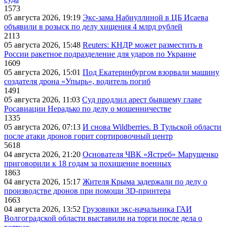
1573
05 августа 2026, 19:19
Экс-зама Набиуллиной в ЦБ Исаева
объявили в розыск по делу хищения 4 млрд рублей
2113
05 августа 2026, 15:48
Reuters: КНДР может разместить в
России ракетное подразделение для ударов по Украине
1609
05 августа 2026, 15:01
Под Екатеринбургом взорвали машину
создателя дрона «Упырь», водитель погиб
1491
05 августа 2026, 11:03
Суд продлил арест бывшему главе
Росавиации Нерадько по делу о мошенничестве
1335
05 августа 2026, 07:13
И снова Wildberries. В Тульской области
после атаки дронов горит сортировочный центр
5618
04 августа 2026, 21:20
Основателя ЧВК «Ястреб» Марущенко
приговорили к 18 годам за похищение военных
1863
04 августа 2026, 15:17
Жителя Крыма задержали по делу о
производстве дронов при помощи 3D‑принтера
1663
04 августа 2026, 13:52
Грузовики экс-начальника ГАИ
Волгоградской области выставили на торги после дела о