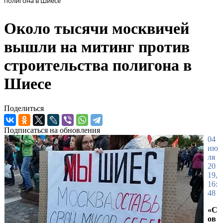
полигона в Шиесе
Около тысячи москвичей
вышли на митинг против
строительства полигона в
Шиесе
Поделиться
Подписаться на обновления
04
ию
ля
20
19,
16:
48
«С
ов