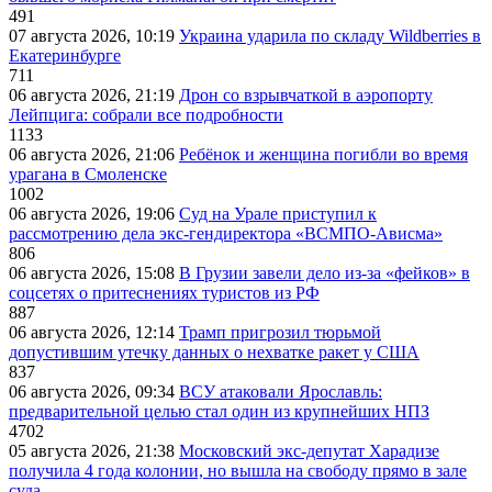
491
07 августа 2026, 10:19
Украина ударила по складу Wildberries в
Екатеринбурге
711
06 августа 2026, 21:19
Дрон со взрывчаткой в аэропорту
Лейпцига: собрали все подробности
1133
06 августа 2026, 21:06
Ребёнок и женщина погибли во время
урагана в Смоленске
1002
06 августа 2026, 19:06
Суд на Урале приступил к
рассмотрению дела экс-гендиректора «ВСМПО-Ависма»
806
06 августа 2026, 15:08
В Грузии завели дело из-за «фейков» в
соцсетях о притеснениях туристов из РФ
887
06 августа 2026, 12:14
Трамп пригрозил тюрьмой
допустившим утечку данных о нехватке ракет у США
837
06 августа 2026, 09:34
ВСУ атаковали Ярославль:
предварительной целью стал один из крупнейших НПЗ
4702
05 августа 2026, 21:38
Московский экс-депутат Харадизе
получила 4 года колонии, но вышла на свободу прямо в зале
суда