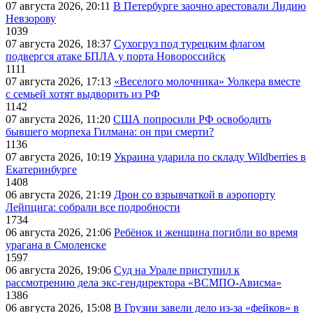
07 августа 2026, 20:11
В Петербурге заочно арестовали Лидию
Невзорову
1039
07 августа 2026, 18:37
Сухогруз под турецким флагом
подвергся атаке БПЛА у порта Новороссийск
1111
07 августа 2026, 17:13
«Веселого молочника» Уолкера вместе
с семьей хотят выдворить из РФ
1142
07 августа 2026, 11:20
США попросили РФ освободить
бывшего морпеха Гилмана: он при смерти?
1136
07 августа 2026, 10:19
Украина ударила по складу Wildberries в
Екатеринбурге
1408
06 августа 2026, 21:19
Дрон со взрывчаткой в аэропорту
Лейпцига: собрали все подробности
1734
06 августа 2026, 21:06
Ребёнок и женщина погибли во время
урагана в Смоленске
1597
06 августа 2026, 19:06
Суд на Урале приступил к
рассмотрению дела экс-гендиректора «ВСМПО-Ависма»
1386
06 августа 2026, 15:08
В Грузии завели дело из-за «фейков» в