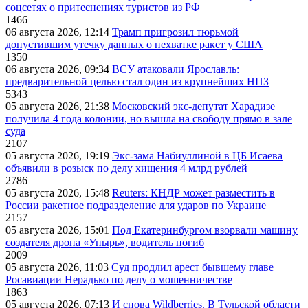
соцсетях о притеснениях туристов из РФ
1466
06 августа 2026, 12:14
Трамп пригрозил тюрьмой
допустившим утечку данных о нехватке ракет у США
1350
06 августа 2026, 09:34
ВСУ атаковали Ярославль:
предварительной целью стал один из крупнейших НПЗ
5343
05 августа 2026, 21:38
Московский экс-депутат Харадизе
получила 4 года колонии, но вышла на свободу прямо в зале
суда
2107
05 августа 2026, 19:19
Экс-зама Набиуллиной в ЦБ Исаева
объявили в розыск по делу хищения 4 млрд рублей
2786
05 августа 2026, 15:48
Reuters: КНДР может разместить в
России ракетное подразделение для ударов по Украине
2157
05 августа 2026, 15:01
Под Екатеринбургом взорвали машину
создателя дрона «Упырь», водитель погиб
2009
05 августа 2026, 11:03
Суд продлил арест бывшему главе
Росавиации Нерадько по делу о мошенничестве
1863
05 августа 2026, 07:13
И снова Wildberries. В Тульской области