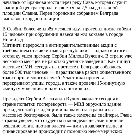
началась от Бранкова моста через реку Сава, которая служит
границей центра города, и тянется на 2,5 км до главной
площади Славия. Перед городским собранием Белграда
выставлен кордон полиции.
В Сербии более четырёх месяцев идут протесты после гибели
15 человек при обрушении навеса на ж/д вокзале в городе
Нови-Сад.
Митинги переросли в антиправительственные акции с
требованием отставки главы республики — однако в итоге в
отставку ушел премьер Сербии Милош Вучевич. В стране уже
несколько месяцев не работаю учебные заведения. Как пишут
местные СМИ, сегодня на протесте в Белграде собралось
более 500 тыс человек — парализована работа общественного
транспорта и многих служб. Участники протеста
перекрывают улицы города, а также провели 15-минутную
«минуту молчания» в память о погибших.
Президент Сербии Александр Вучич ожидает сегодня в
стране попытки госпереворота — МВД окружило здание
президентской резиденции и парламента страны из-за
массовых беспорядков, были также замечены снайперы. Глава
страны уверен, что студенты и молодежь не сами приняли
решение встать против власти — ими управляют извне, а
финансирование происходит с помощью некоммерческих