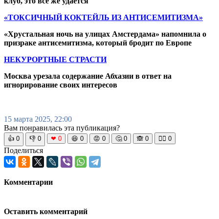
клуб, это всё же удаётся
«ТОКСИЧНЫЙ КОКТЕЙЛЬ ИЗ АНТИСЕМИТИЗМА»
«Хрустальная ночь на улицах Амстердама» напомнила о
призраке антисемитизма, который бродит по Европе
НЕКУРОРТНЫЕ СТРАСТИ
Москва урезала содержание Абхазии в ответ на
игнорирование своих интересов
15 марта 2025, 22:00
Вам понравилась эта публикация?
👍
0
👎
0
❤
0
😆
0
😡
0
🤔
0
🙈
0
🧘‍♀️
0
Поделиться
Комментарии
Оставить комментарий