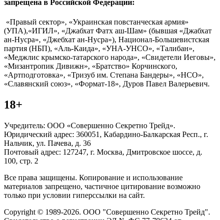
запрещена в Российской Федерации:
«Правый сектор», «Украинская повстанческая армия»
(УПА),«ИГИЛ», «Джабхат Фатх аш-Шам» (бывшая «Джабхат
ан-Нусра», «Джебхат ан-Нусра»), Национал-Большевистская
партия (НБП), «Аль-Каида», «УНА-УНСО», «Талибан»,
«Меджлис крымско-татарского народа», «Свидетели Иеговы»,
«Мизантропик Дивижн», «Братство» Корчинского,
«Артподготовка», «Тризуб им. Степана Бандеры», «НСО»,
«Славянский союз», «Формат-18», Дуров Павел Валерьевич.
18+
Учредитель: ООО «Совершенно Секретно Трейд».
Юридический адрес: 360051, Кабардино-Балкарская Респ., г.
Нальчик, ул. Пачева, д. 36
Почтовый адрес: 127247, г. Москва, Дмитровское шоссе, д.
100, стр. 2
Все права защищены. Копирование и использование
материалов запрещено, частичное цитирование возможно
только при условии гиперссылки на сайт.
Copyright © 1989-2026. ООО "Совершенно Секретно Трейд".