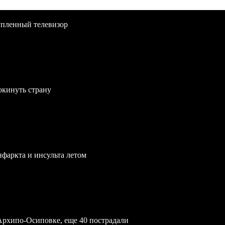
упленный телевизор
окинуть страну
нфаркта и инсульта летом
Архипо-Осиповке, еще 40 пострадали