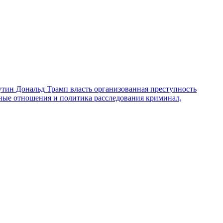
утин
Дональд Трамп
власть
организованная преступность
ные отношения и политика
расследования
криминал,