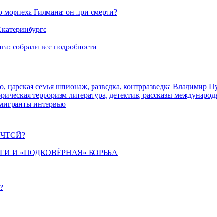
морпеха Гилмана: он при смерти?
 Екатеринбурге
га: собрали все подробности
о, царская семья
шпионаж, разведка, контрразведка
Владимир П
торическая
терроризм
литература, детектив, рассказы
международ
 мигранты
интервью
ЕЧТОЙ?
ИГИ И «ПОДКОВЁРНАЯ» БОРЬБА
?