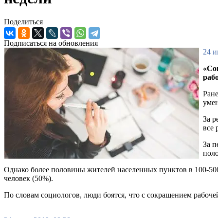
Поделиться
Подписаться на обновления
24 и
«Со
раб
Ране
умен
За р
все 
За п
поло
Однако более половины жителей населенных пунктов в 100-500
человек (50%).
По словам социологов, люди боятся, что с сокращением рабочей