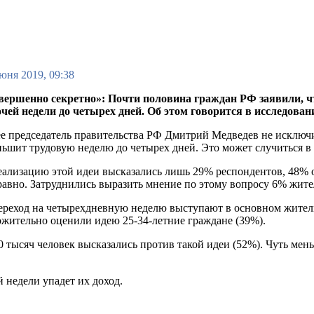
юня 2019, 09:38
вершенно секретно»: Почти половина граждан РФ заявили, ч
очей недели до четырех дней. Об этом говорится в исследова
е председатель правительства РФ Дмитрий Медведев не исключил
ьшит трудовую неделю до четырех дней. Это может случиться в
еализацию этой идеи высказались лишь 29% респондентов, 48% 
равно. Затруднились выразить мнение по этому вопросу 6% жит
ереход на четырехдневную неделю выступают в основном жител
жительно оценили идею 25-34-летние граждане (39%).
 тысяч человек высказались против такой идеи (52%). Чуть мень
 недели упадет их доход.