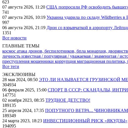
623
07 августа 2026, 11:20
США попросили РФ освободить бывшего 
741
07 августа 2026, 10:19
Украина ударила по складу Wildberries в
997
06 августа 2026, 21:19
Дрон со взрывчаткой в аэропорту Лейпци
1351
Все новости
ГЛАВНЫЕ ТЕМЫ
космос
атака дронов, беспилотников, бпла
монархия, дворянств
личность известная / популярная / уважаемая / знаменитая / ис
преступления
мошенники
коррупция
миграционная политика,
Все теги
ЭКСКЛЮЗИВЫ
28 мая 2024, 08:50
ЭТО ЛИ НАЗЫВАЕТСЯ ГРУЗИНСКОЙ М
304934
06 февраля 2025, 15:00
СПОРТ В СССР: СКАНДАЛЫ, ИНТР
147751
02 ноября 2023, 08:35
ТРУДНОЕ ДЕТСТВО!
189135
25 апреля 2024, 17:35
ПОПУТНОГО ВЕТРА... ЧИНОВНИКАМ
189349
24 марта 2023, 18:23
ИНВЕСТИЦИОННЫЙ РИСК «ЯКУДЗЫ»
194095