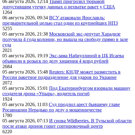
06 августа 2026, 12:14
Трамп пригрозил тюрьмой
допустившим утечку данных о нехватке ракет у США
1264
06 августа 2026, 09:34
ВСУ атаковали Ярославль:
предварительной целью стал один из крупнейших НПЗ
5255
05 августа 2026, 21:38
Московский экс-депутат Харадизе
получила 4 года колонии, но вышла на свободу прямо в зале
суда
2021
05 августа 2026, 19:19
Экс-зама Набиуллиной в ЦБ Исаева
объявили в розыск по делу хищения 4 млрд рублей
2684
05 августа 2026, 15:48
Reuters: КНДР может разместить в
России ракетное подразделение для ударов по Украине
2072
05 августа 2026, 15:01
Под Екатеринбургом взорвали машину
создателя дрона «Упырь», водитель погиб
1924
05 августа 2026, 11:03
Суд продлил арест бывшему главе
Росавиации Нерадько по делу о мошенничестве
1780
05 августа 2026, 07:13
И снова Wildberries. В Тульской области
после атаки дронов горит сортировочный центр
6220