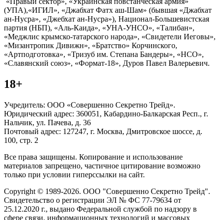
«Правый сектор», «Украинская повстанческая армия»
(УПА),«ИГИЛ», «Джабхат Фатх аш-Шам» (бывшая «Джабхат
ан-Нусра», «Джебхат ан-Нусра»), Национал-Большевистская
партия (НБП), «Аль-Каида», «УНА-УНСО», «Талибан»,
«Меджлис крымско-татарского народа», «Свидетели Иеговы»,
«Мизантропик Дивижн», «Братство» Корчинского,
«Артподготовка», «Тризуб им. Степана Бандеры», «НСО»,
«Славянский союз», «Формат-18», Дуров Павел Валерьевич.
18+
Учредитель: ООО «Совершенно Секретно Трейд».
Юридический адрес: 360051, Кабардино-Балкарская Респ., г.
Нальчик, ул. Пачева, д. 36
Почтовый адрес: 127247, г. Москва, Дмитровское шоссе, д.
100, стр. 2
Все права защищены. Копирование и использование
материалов запрещено, частичное цитирование возможно
только при условии гиперссылки на сайт.
Copyright © 1989-2026. ООО "Совершенно Секретно Трейд".
Свидетельство о регистрации ЭЛ № ФС 77-79634 от
25.12.2020 г., выдано Федеральной службой по надзору в
сфере связи, информационных технологий и массовых