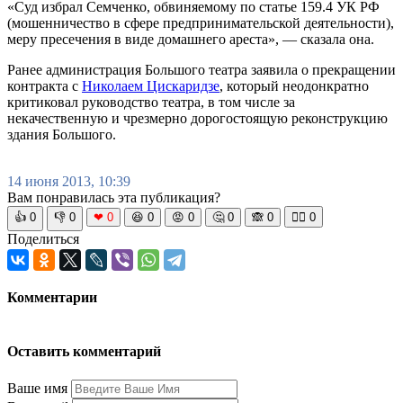
«Суд избрал Семченко, обвиняемому по статье 159.4 УК РФ
(мошенничество в сфере предпринимательской деятельности),
меру пресечения в виде домашнего ареста», — сказала она.
Ранее администрация Большого театра заявила о прекращении
контракта с
Николаем Цискаридзе
, который неодонкратно
критиковал руководство театра, в том числе за
некачественную и чрезмерно дорогостоящую реконструкцию
здания Большого.
14 июня 2013, 10:39
Вам понравилась эта публикация?
👍
0
👎
0
❤
0
😆
0
😡
0
🤔
0
🙈
0
🧘‍♀️
0
Поделиться
Комментарии
Оставить комментарий
Ваше имя