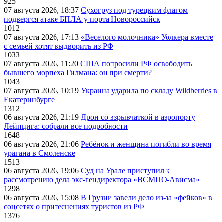
925
07 августа 2026, 18:37
Сухогруз под турецким флагом
подвергся атаке БПЛА у порта Новороссийск
1012
07 августа 2026, 17:13
«Веселого молочника» Уолкера вместе
с семьей хотят выдворить из РФ
1033
07 августа 2026, 11:20
США попросили РФ освободить
бывшего морпеха Гилмана: он при смерти?
1043
07 августа 2026, 10:19
Украина ударила по складу Wildberries в
Екатеринбурге
1312
06 августа 2026, 21:19
Дрон со взрывчаткой в аэропорту
Лейпцига: собрали все подробности
1648
06 августа 2026, 21:06
Ребёнок и женщина погибли во время
урагана в Смоленске
1513
06 августа 2026, 19:06
Суд на Урале приступил к
рассмотрению дела экс-гендиректора «ВСМПО-Ависма»
1298
06 августа 2026, 15:08
В Грузии завели дело из-за «фейков» в
соцсетях о притеснениях туристов из РФ
1376