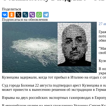
Поделиться
Подписаться на обновления
27 а
Граж
пото
обви
"Мак
своб
Кузн
В но
укра
Кузнецова задержали, когда тот прибыл в Италию на отдых с с
Суд города Болонья 22 августа подтвердил арест Кузнецова и 
может привести к вынесению решения об экстрадиции в Герман
Взрывы на двух российских экспортных газопроводах в Европу
В европейском ордере на арест гражданина Украины Сергея Ку