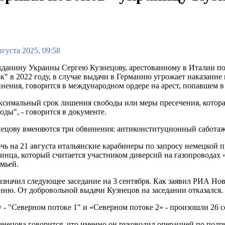
вгуста 2025, 09:58
данину Украины Сергею Кузнецову, арестованному в Италии по
к" в 2022 году, в случае выдачи в Германию угрожает наказание 
нения, говорится в международном ордере на арест, попавшем 
симальный срок лишения свободы или меры пресечения, которая
оды", - говорится в документе.
ецову вменяются три обвинения: антиконституционный саботаж
чь на 21 августа итальянские карабинеры по запросу немецкой
инца, который считается участником диверсий на газопроводах 
емьей.
назначил следующее заседание на 3 сентября. Как заявил РИА Но
ию. От добровольной выдачи Кузнецов на заседании отказался.
 - "Северном потоке 1" и «Северном потоке 2» - произошли 26 
знецова говорится, что именно он руководил операцией по под