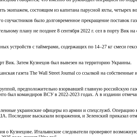
ь экипажем, состоящим из капитана парусной яхты, четырех вод
го соучастников было долговременное прекращение поставок газ
ельному плану не позднее 8 сентября 2022 г. сел в порту Вик н
вных устройств с таймерами, содержащих по 14–27 кг смеси гекс
орт Вик. Затем Кузнецов был вывезен на территорию Украины.
нская газета The Wall Street Journal со ссылкой на собственны
группой, предположительно взорвавшей главную российскую га
, что был командиров ВСУ в 2022-2023 годах. А в издании отмеч
вленные украинские офицеры из армии и спецслужб. Операцию к
 Последние высказали возражения, и Зеленский приказал отмен
я о Кузнецове. Итальянские следователи проверяют возможную с