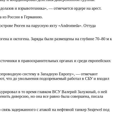
олазов и взрывотехника», — отмечается ордере на арест.
а из России в Германию.
а острове Рюген на парусную яхту «Andromeda». Оттуда
огена и октогена. Заряды были размещены на глубине 70–80 м к
е источники в правоохранительных органах и среди европейских
зопроводную систему в Западную Европу», — отмечают
ают, что до увольнения подозреваемый работал в СБУ и входил
урировал в то время главком ВСУ Валерий Залужный, о ней
ить диверсию, но она все равно была совершена, писала
вязь задержанного с атакой на нефтяной танкер Seajewel под