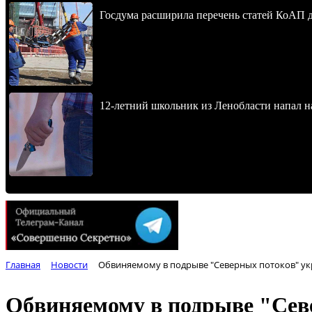
Госдума расширила перечень статей КоАП 
12-летний школьник из Ленобласти напал 
Главная
Новости
Обвиняемому в подрыве "Северных потоков" ук
Обвиняемому в подрыве "Севе