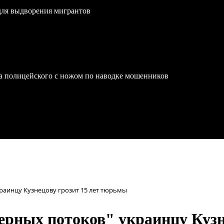
для выдворения мигрантов
на полицейского с ножом по наводке мошенников
раинцу Кузнецову грозит 15 лет тюрьмы
рных потоков" украинцу Кузн