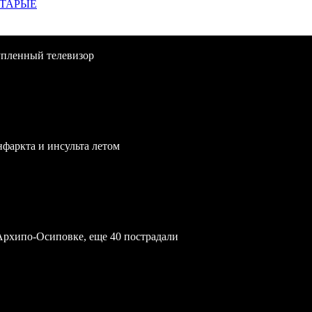
СТАРЫЕ
упленный телевизор
нфаркта и инсульта летом
Архипо-Осиповке, еще 40 пострадали