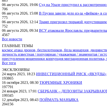
885
06 августа 2026, 19:06
Суд на Урале приступил к рассмотрени
706
06 августа 2026, 15:08
В Грузии завели дело из-за «фейков» в с
775
06 августа 2026, 12:14
Трамп пригрозил тюрьмой допустившим 
752
06 августа 2026, 09:34
ВСУ атаковали Ярославль: предварител
4567
Все новости
ГЛАВНЫЕ ТЕМЫ
космос
атака дронов, беспилотников, бпла
монархия, дворянств
личность известная / популярная / уважаемая / знаменитая / ис
преступления
мошенники
коррупция
миграционная политика,
Все теги
ЭКСКЛЮЗИВЫ
24 марта 2023, 18:23
ИНВЕСТИЦИОННЫЙ РИСК «ЯКУДЗЫ»
193865
16 октября 2023, 08:30
ТЮРЕМНЫЕ ХРОНИКИ
197791
24 января 2023, 17:01
СБЕРБАНК – ДЕПОЗИТЫ ЗАКРЫВАЮ
199345
12 декабря 2023, 08:43
ПОЙМАТЬ МАНЬЯКА
204156