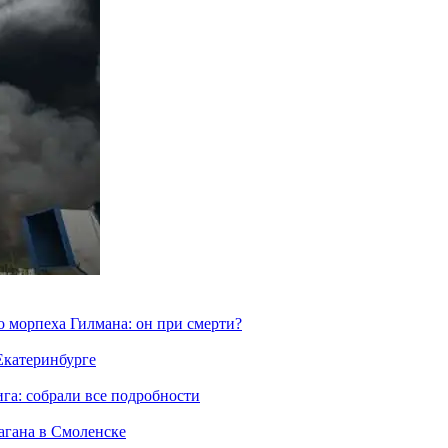
морпеха Гилмана: он при смерти?
 Екатеринбурге
га: собрали все подробности
агана в Смоленске