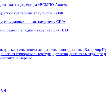
ю дела экс-гендиректора «ВСМПО-Ависма»
оцсетях о притеснениях туристов из РФ
утечку данных о нехватке ракет у США
ьной целью стал один из крупнейших НПЗ
о, царская семья
шпионаж, разведка, контрразведка
Владимир П
торическая
терроризм
литература, детектив, рассказы
международ
 мигранты
интервью
ТСЯ