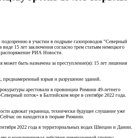
 подозрению в участии в подрыве газопроводов "Северный
в виде 15 лет заключения согласно трем статьям немецкого
в распоряжение РИА Новости.
 может быть назначена за преступление(я): 15 лет лишения
, преднамеренный взрыв и разрушение зданий.
 прокуратуры арестовали в провинции Римини 49-летнего
«Северный поток» в Балтийском море в сентябре 2022 года.
вости адвокат украинца, технически будущее слушание уже
 Сейчас он находится в тюрьме Римини.
сентября 2022 года в территориальных водах Швеции и Дании.
рыву и координировал действия диверсионной группы.