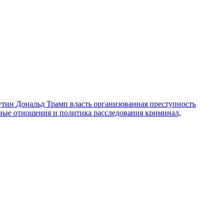
утин
Дональд Трамп
власть
организованная преступность
ные отношения и политика
расследования
криминал,