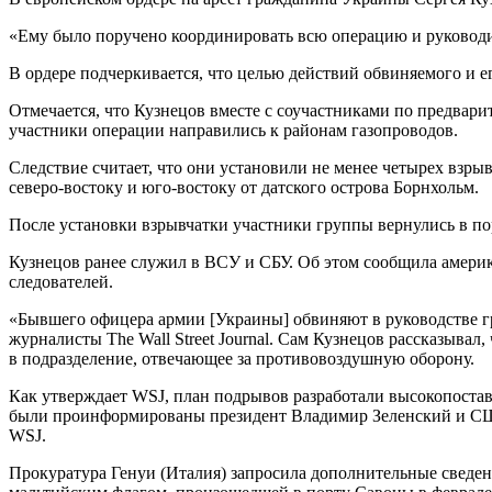
«Ему было поручено координировать всю операцию и руководит
В ордере подчеркивается, что целью действий обвиняемого и е
Отмечается, что Кузнецов вместе с соучастниками по предварит
участники операции направились к районам газопроводов.
Следствие считает, что они установили не менее четырех взры
северо-востоку и юго-востоку от датского острова Борнхольм.
После установки взрывчатки участники группы вернулись в п
Кузнецов ранее служил в ВСУ и СБУ. Об этом сообщила америка
следователей.
«Бывшего офицера армии [Украины] обвиняют в руководстве 
журналисты The Wall Street Journal. Сам Кузнецов рассказывал
в подразделение, отвечающее за противовоздушную оборону.
Как утверждает WSJ, план подрывов разработали высокопоста
были проинформированы президент Владимир Зеленский и США.
WSJ.
Прокуратура Генуи (Италия) запросила дополнительные сведени