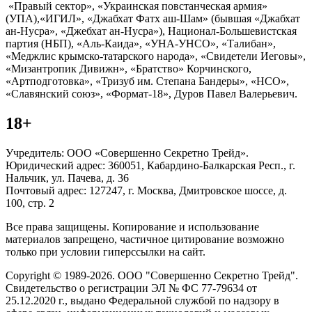
«Правый сектор», «Украинская повстанческая армия»
(УПА),«ИГИЛ», «Джабхат Фатх аш-Шам» (бывшая «Джабхат
ан-Нусра», «Джебхат ан-Нусра»), Национал-Большевистская
партия (НБП), «Аль-Каида», «УНА-УНСО», «Талибан»,
«Меджлис крымско-татарского народа», «Свидетели Иеговы»,
«Мизантропик Дивижн», «Братство» Корчинского,
«Артподготовка», «Тризуб им. Степана Бандеры», «НСО»,
«Славянский союз», «Формат-18», Дуров Павел Валерьевич.
18+
Учредитель: ООО «Совершенно Секретно Трейд».
Юридический адрес: 360051, Кабардино-Балкарская Респ., г.
Нальчик, ул. Пачева, д. 36
Почтовый адрес: 127247, г. Москва, Дмитровское шоссе, д.
100, стр. 2
Все права защищены. Копирование и использование
материалов запрещено, частичное цитирование возможно
только при условии гиперссылки на сайт.
Copyright © 1989-2026. ООО "Совершенно Секретно Трейд".
Свидетельство о регистрации ЭЛ № ФС 77-79634 от
25.12.2020 г., выдано Федеральной службой по надзору в