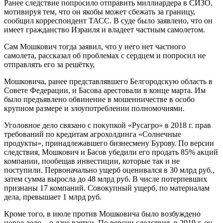
Ранее следствие попросило отправить миллиардера в СИЗО,
мотивируя тем, что он якобы может сбежать за границу,
сообщил корреспондент ТАСС. В суде было заявлено, что он
имеет гражданство Израиля и владеет частным самолетом.
Сам Мошкович тогда заявил, что у него нет частного
самолета, рассказал об проблемах с сердцем и попросил не
отправлять его за решётку,
Мошковича, ранее представлявшего Белгородскую область в
Совете Федерации, и Басова арестовали в конце марта. Им
было предъявлено обвинение в мошенничестве в особо
крупном размере и злоупотреблении полномочиями.
Уголовное дело связано с покупкой «Русагро» в 2018 г. прав
требований по кредитам агрохолдинга «Солнечные
продукты», принадлежавшего бизнесмену Бурову. По версии
следствия, Мошкович и Басов убедили его продать 85% акций
компании, пообещав инвестиции, которые так и не
поступили. Первоначально ущерб оценивался в 30 млрд руб.,
затем сумма выросла до 48 млрд руб. В числе потерпевших
признаны 17 компаний. Совокупный ущерб, по материалам
дела, превышает 1 млрд руб.
Кроме того, в июле против Мошковича было возбуждено
новое дело – о даче взятки. По версии следствия, в 2019 г. он