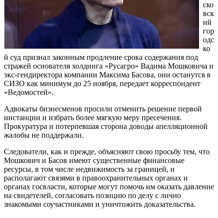
ско
вск
ий
гор
одс
ко
й суд признал законным продление срока содержания под
стражей основателя холдинга «Русагро» Вадима Мошковича и
экс-гендиректора компании Максима Басова, они останутся в
СИЗО как минимум до 25 ноября, передает корреспондент
«Ведомостей».
Адвокаты бизнесменов просили отменить решение первой
инстанции и избрать более мягкую меру пресечения.
Прокуратура и потерпевшая сторона доводы апелляционной
жалобы не поддержали.
Следователи, как и прежде, объясняют свою просьбу тем, что
Мошкович и Басов имеют существенные финансовые
ресурсы, в том числе недвижимость за границей, и
располагают связями в правоохранительных органах и
органах госвласти, которые могут помочь им оказать давление
на свидетелей, согласовать позицию по делу с лично
знакомыми соучастниками и уничтожить доказательства.