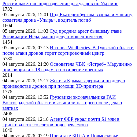
России ракетное подразделение для ударов по Украине
1732
05 августа 2026, 15:01
Под Екатеринбургом взорвали машину
создателя дрона «Упырь», водитель погиб
1604
05 августа 2026, 11:03
Суд продлил арест бывшему главе
Росавиации Нерадько по делу о мошенничестве
1454
05 августа 2026, 07:13
И снова Wildberries. В Тульской области
после атаки дронов горит сортировочный центр
5780
04 августа 2026, 21:20
Основателя ЧВК «Ястреб» Марущенко
приговорили к 18 годам за похищение военных
2014
04 августа 2026, 15:17
Жителя Крыма задержали по делу о
производстве дронов при помощи 3D‑принтера
1776
04 августа 2026, 13:52
Грузовики экс-начальника ГАИ
Волгоградской области выставили на торги после дела о
взятках
2406
04 августа 2026, 12:18
Агент ФБР украл почти $1 млн в
криптовалюте со счетов подозреваемого
1640
04 августа 2026, 07:19
При атаке БПЛА в Подмосковье