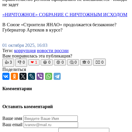
не задет
«НИЧТОЖНОЕ» СОБРАНИЕ С НИЧТОЖНЫМ ИСХОДОМ
В Союзе «Строители ЯНАО» продолжается беззаконие?
Губернатор Артюхов в курсе?
01 октября 2025, 16:03
Теги:
коррупция
новости россии
Вам понравилась эта публикация?
👍
3
👎
0
❤
1
😆
0
😡
0
🤔
0
🙈
0
🧘‍♀️
0
Поделиться
Комментарии
Оставить комментарий
Ваше имя
Ваш email