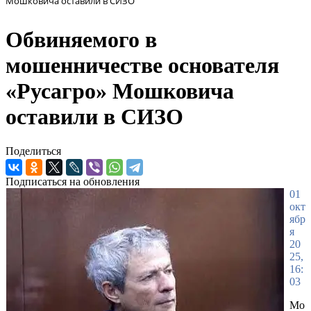
Мошковича оставили в СИЗО
Обвиняемого в
мошенничестве основателя
«Русагро» Мошковича
оставили в СИЗО
Поделиться
Подписаться на обновления
01
окт
ябр
я
20
25,
16:
03
Мо