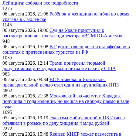
Лейпцига: собрали все подробности
1275
06 августа 2026, 21:06
Ребёнок и женщина погибли во время
урагана в Смоленске
1145
06 августа 2026, 19:06
Суд на Урале приступил к
рассмотрению дела экс-гендиректора «ВСМПО-Ависма»
948
06 августа 2026, 15:08
В Грузии завели дело из-за «фейков» в
соцсетях о притеснениях туристов из РФ
1035
06 августа 2026, 12:14
Трамп пригрозил тюрьмой
допустившим утечку данных о нехватке ракет у США
963
06 августа 2026, 09:34
ВСУ атаковали Ярославль:
предварительной целью стал один из крупнейших НПЗ
4862
05 августа 2026, 21:38
Московский экс-депутат Харадизе
получила 4 года колонии, но вышла на свободу прямо в зале
суда
1695
05 августа 2026, 19:19
Экс-зама Набиуллиной в ЦБ Исаева
объявили в розыск по делу хищения 4 млрд рублей
2272
05 августа 2026, 15:48
Reuters: КНДР может разместить в