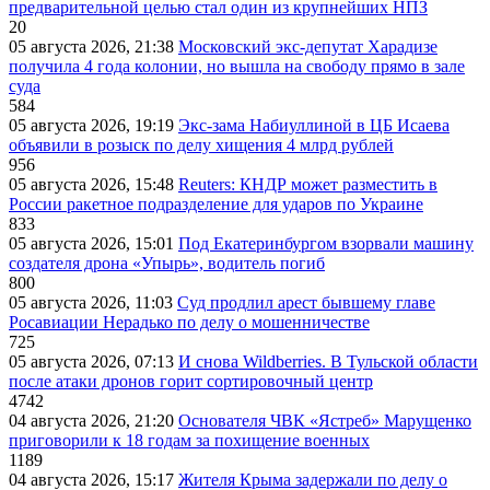
предварительной целью стал один из крупнейших НПЗ
20
05 августа 2026, 21:38
Московский экс-депутат Харадизе
получила 4 года колонии, но вышла на свободу прямо в зале
суда
584
05 августа 2026, 19:19
Экс-зама Набиуллиной в ЦБ Исаева
объявили в розыск по делу хищения 4 млрд рублей
956
05 августа 2026, 15:48
Reuters: КНДР может разместить в
России ракетное подразделение для ударов по Украине
833
05 августа 2026, 15:01
Под Екатеринбургом взорвали машину
создателя дрона «Упырь», водитель погиб
800
05 августа 2026, 11:03
Суд продлил арест бывшему главе
Росавиации Нерадько по делу о мошенничестве
725
05 августа 2026, 07:13
И снова Wildberries. В Тульской области
после атаки дронов горит сортировочный центр
4742
04 августа 2026, 21:20
Основателя ЧВК «Ястреб» Марущенко
приговорили к 18 годам за похищение военных
1189
04 августа 2026, 15:17
Жителя Крыма задержали по делу о