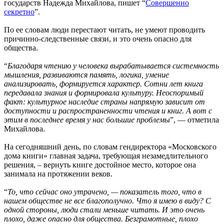
государств Надежда Михайлова, пишет “
Совершенно
секретно
”.
По ее словам люди перестают читать, не умеют проводить
причинно-следственные связи, и это очень опасно для
общества.
“
Благодаря чтению у человека вырабатывается системность
мышления, развиваются память, логика, умение
анализировать, формируется характер. Сотни лет книга
передавала знания и формировала культуру. Неоспоримый
факт: культурное наследие страны напрямую зависит от
доступности и распространенности чтения и книг. А вот с
этим в последнее время у нас большие проблемы
”, — отметила
Михайлова.
На сегодняшний день, по словам гендиректора «Московского
дома книги» главная задача, требующая незамедлительного
решения, – вернуть книге достойное место, которое она
занимала на протяжении веков.
“
То, что сейчас оно утрачено, — показатель того, что в
нашем обществе не все благополучно. Что я имею в виду? С
одной стороны, люди стали меньше читать. И это очень
плохо, даже опасно для общества. Безграмотные, плохо