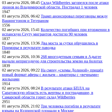
03 августа 2026, 08:45
Склад Wildberries загорелся после атаки
дронов во Владимирской области. Пострадал 1 человек
1947
03 августа 2026, 06:42
Трамп анонсировал переговоры между
Вашингтоном и Тегераном
1556
02 августа 2026, 15:41
Количество погибших при вторжении в
испанскую Сеуту мигрантов достигло 90 человек
1837
02 августа 2026, 13:36
Два моста за сутки обрушились в
Приморье в результате паводка
1840
02 августа 2026, 10:36
268 многодетным семьям в Адыгее
выдали непригодную для строительства землю на болотах
1839
02 августа 2026, 09:22
На смену «схемы Долиной» пришёл
новый формат аферы с жильем – квартиры с «вечными»
жильцами
1914
02 августа 2026, 08:24
В результате атаки БПЛА на
Саратовскую область есть жертвы и пострадавшие, в
Самарской области горит склад Wildberries
2951
01 августа 2026, 21:02
Три человека погибли в результате
взрыва на Кудринской площади в Москве