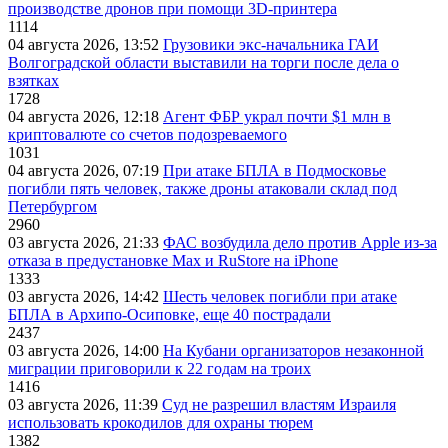
производстве дронов при помощи 3D‑принтера
1114
04 августа 2026, 13:52
Грузовики экс-начальника ГАИ
Волгоградской области выставили на торги после дела о
взятках
1728
04 августа 2026, 12:18
Агент ФБР украл почти $1 млн в
криптовалюте со счетов подозреваемого
1031
04 августа 2026, 07:19
При атаке БПЛА в Подмосковье
погибли пять человек, также дроны атаковали склад под
Петербургом
2960
03 августа 2026, 21:33
ФАС возбудила дело против Apple из-за
отказа в предустановке Max и RuStore на iPhone
1333
03 августа 2026, 14:42
Шесть человек погибли при атаке
БПЛА в Архипо-Осиповке, еще 40 пострадали
2437
03 августа 2026, 14:00
На Кубани организаторов незаконной
миграции приговорили к 22 годам на троих
1416
03 августа 2026, 11:39
Суд не разрешил властям Израиля
использовать крокодилов для охраны тюрем
1382