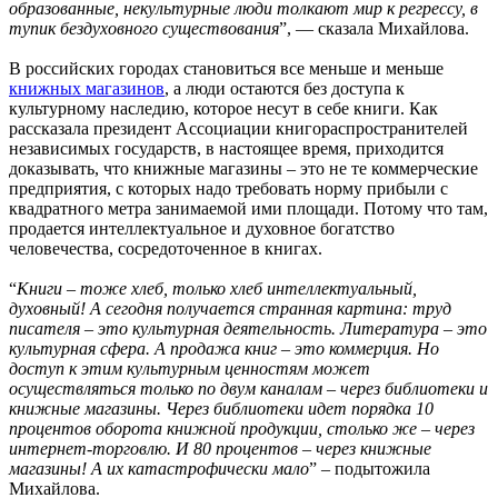
образованные, некультурные люди толкают мир к регрессу, в
тупик бездуховного существования
”, — сказала Михайлова.
В российских городах становиться все меньше и меньше
книжных магазинов
, а люди остаются без доступа к
культурному наследию, которое несут в себе книги. Как
рассказала президент Ассоциации книгораспространителей
независимых государств, в настоящее время, приходится
доказывать, что книжные магазины – это не те коммерческие
предприятия, с которых надо требовать норму прибыли с
квадратного метра занимаемой ими площади. Потому что там,
продается интеллектуальное и духовное богатство
человечества, сосредоточенное в книгах.
“
Книги – тоже хлеб, только хлеб интеллектуальный,
духовный! А сегодня получается странная картина: труд
писателя – это культурная деятельность. Литература – это
культурная сфера. А продажа книг – это коммерция. Но
доступ к этим культурным ценностям может
осуществляться только по двум каналам – через библиотеки и
книжные магазины. Через библиотеки идет порядка 10
процентов оборота книжной продукции, столько же – через
интернет-торговлю. И 80 процентов – через книжные
магазины! А их катастрофически мало
” – подытожила
Михайлова.