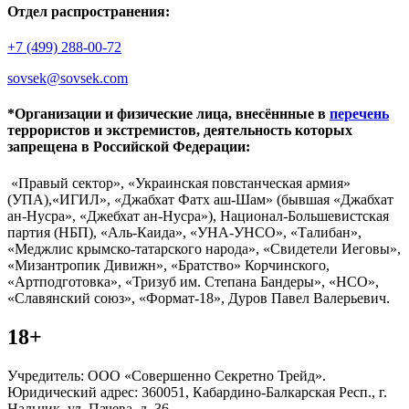
Отдел распространения:
+7 (499) 288-00-72
sovsek@sovsek.com
*Организации и физические лица, внесённные в
перечень
террористов и экстремистов, деятельность которых
запрещена в Российской Федерации:
«Правый сектор», «Украинская повстанческая армия»
(УПА),«ИГИЛ», «Джабхат Фатх аш-Шам» (бывшая «Джабхат
ан-Нусра», «Джебхат ан-Нусра»), Национал-Большевистская
партия (НБП), «Аль-Каида», «УНА-УНСО», «Талибан»,
«Меджлис крымско-татарского народа», «Свидетели Иеговы»,
«Мизантропик Дивижн», «Братство» Корчинского,
«Артподготовка», «Тризуб им. Степана Бандеры», «НСО»,
«Славянский союз», «Формат-18», Дуров Павел Валерьевич.
18+
Учредитель: ООО «Совершенно Секретно Трейд».
Юридический адрес: 360051, Кабардино-Балкарская Респ., г.
Нальчик, ул. Пачева, д. 36