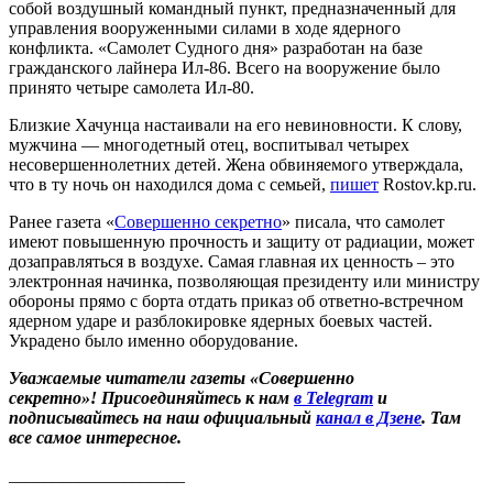
собой воздушный командный пункт, предназначенный для
управления вооруженными силами в ходе ядерного
конфликта. «Самолет Судного дня» разработан на базе
гражданского лайнера Ил-86. Всего на вооружение было
принято четыре самолета Ил-80.
Близкие Хачунца настаивали на его невиновности. К слову,
мужчина — многодетный отец, воспитывал четырех
несовершеннолетних детей. Жена обвиняемого утверждала,
что в ту ночь он находился дома с семьей,
пишет
Rostov.kp.ru.
Ранее газета «
Совершенно секретно
» писала, что самолет
имеют повышенную прочность и защиту от радиации, может
дозаправляться в воздухе. Самая главная их ценность – это
электронная начинка, позволяющая президенту или министру
обороны прямо с борта отдать приказ об ответно-встречном
ядерном ударе и разблокировке ядерных боевых частей.
Украдено было именно оборудование.
Уважаемые читатели газеты «Совершенно
секретно»! Присоединяйтесь к нам
в Telegram
и
подписывайтесь на наш официальный
канал в Дзене
. Там
все самое интересное.
____________________