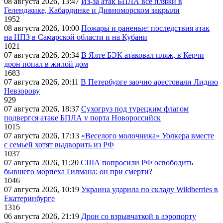
08 августа 2026, 13:47
Из-за атак БПЛА все пляжи в
Геленджике, Кабардинке и Дивноморском закрыли
1952
08 августа 2026, 10:00
Пожары и раненые: последствия атак
на НПЗ в Самарской области и на Кубани
1021
07 августа 2026, 20:34
В Ялте БЭК атаковал пляж, в Керчи
дрон попал в жилой дом
1683
07 августа 2026, 20:11
В Петербурге заочно арестовали Лидию
Невзорову
929
07 августа 2026, 18:37
Сухогруз под турецким флагом
подвергся атаке БПЛА у порта Новороссийск
1015
07 августа 2026, 17:13
«Веселого молочника» Уолкера вместе
с семьей хотят выдворить из РФ
1037
07 августа 2026, 11:20
США попросили РФ освободить
бывшего морпеха Гилмана: он при смерти?
1046
07 августа 2026, 10:19
Украина ударила по складу Wildberries в
Екатеринбурге
1316
06 августа 2026, 21:19
Дрон со взрывчаткой в аэропорту