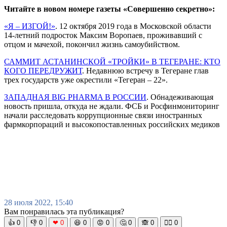
Читайте в новом номере газеты «Совершенно секретно»:
«Я – ИЗГОЙ!»
. 12 октября 2019 года в Московской области
14-летний подросток Максим Воропаев, проживавший с
отцом и мачехой, покончил жизнь самоубийством.
САММИТ АСТАНИНСКОЙ «ТРОЙКИ» В ТЕГЕРАНЕ: КТО
КОГО ПЕРЕДРУЖИТ
. Недавнюю встречу в Тегеране глав
трех государств уже окрестили «Тегеран – 22».
ЗАПАДНАЯ BIG PHARMA В РОССИИ
. Обнадеживающая
новость пришла, откуда не ждали. ФСБ и Росфинмониторинг
начали расследовать коррупционные связи иностранных
фармкорпораций и высокопоставленных российских медиков
28 июля 2022, 15:40
Вам понравилась эта публикация?
👍
0
👎
0
❤
0
😆
0
😡
0
🤔
0
🙈
0
🧘‍♀️
0