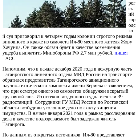
рог
ск
ий
гор
одс
ко
й суд приговорил к четырем годам колонии строгого режима
виновного в краже из самолета Ил-80 местного жителя Жору
Хачунца. Он также обязан будет в качестве возмещения
ущерба выплатить Минобороны РФ 2,7 млн рублей,
пишет
ТАСС.
Напомним, что в начале декабря 2020 года в дежурную часть
Таганрогского линейного отдела МВД России на транспорте
обратился представитель Таганрогского авиационного
научно-технического комплекса имени Бериева с заявлением,
что при осмотре одного из самолетов обнаружен вскрытый
грузовоой люк. Из отсеков воздушного судна исчезли 39
радиостанций. Сотрудники ГУ МВД России по Ростовской
области возбудили уголовное дело по факту хищения
имущества. В начале января 2021 года в рамках расследования
дела в качестве подозреваемого был задержан житель
Таганрога.
По данным из открытых источников, Ил-80 представляет