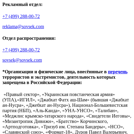
Рекламный отдел:
+7 (499) 288-00-72
reklama@sovsek.com
Отдел распространения:
+7 (499) 288-00-72
sovsek@sovsek.com
*Организации и физические лица, внесённные в
перечень
террористов и экстремистов, деятельность которых
запрещена в Российской Федерации:
«Правый сектор», «Украинская повстанческая армия»
(УПА),«ИГИЛ», «Джабхат Фатх аш-Шам» (бывшая «Джабхат
ан-Нусра», «Джебхат ан-Нусра»), Национал-Большевистская
партия (НБП), «Аль-Каида», «УНА-УНСО», «Талибан»,
«Меджлис крымско-татарского народа», «Свидетели Иеговы»,
«Мизантропик Дивижн», «Братство» Корчинского,
«Артподготовка», «Тризуб им. Степана Бандеры», «НСО»,
«Славянский союз», «Формат-18», Дуров Павел Валерьевич.