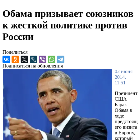
Обама призывает союзников
к жесткой политике против
России
Поделиться
Подписаться на обновления
02 июня
2014,
11:51
Президент
США
Барак
Обама в
ходе
предстоящ
его визита
в Европу,
который