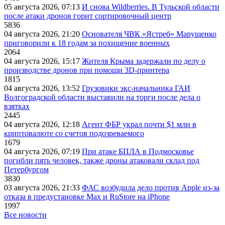
05 августа 2026, 07:13
И снова Wildberries. В Тульской области
после атаки дронов горит сортировочный центр
5836
04 августа 2026, 21:20
Основателя ЧВК «Ястреб» Марущенко
приговорили к 18 годам за похищение военных
2064
04 августа 2026, 15:17
Жителя Крыма задержали по делу о
производстве дронов при помощи 3D‑принтера
1815
04 августа 2026, 13:52
Грузовики экс-начальника ГАИ
Волгоградской области выставили на торги после дела о
взятках
2445
04 августа 2026, 12:18
Агент ФБР украл почти $1 млн в
криптовалюте со счетов подозреваемого
1679
04 августа 2026, 07:19
При атаке БПЛА в Подмосковье
погибли пять человек, также дроны атаковали склад под
Петербургом
3830
03 августа 2026, 21:33
ФАС возбудила дело против Apple из-за
отказа в предустановке Max и RuStore на iPhone
1997
Все новости