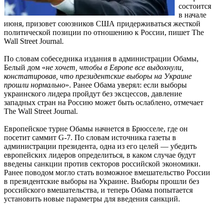
состоится
в начале
июня, призовет союзников США придерживаться жесткой
политической позиции по отношению к России, пишет The
Wall Street Journal.
По словам собеседника издания в администрации Обамы,
Белый дом «
не хочет, чтобы в Европе все выдохнули,
констатировав, что президентские выборы на Украине
прошли нормально
». Ранее Обама уверял: если выборы
украинского лидера пройдут без эксцессов, давление
западных стран на Россию может быть ослаблено, отмечает
The Wall Street Journal.
Европейское турне Обамы начнется в Брюсселе, где он
посетит саммит G-7. По словам источника газеты в
администрации президента, одна из его целей — убедить
европейских лидеров определиться, в каком случае будут
введены санкции против секторов российской экономики.
Ранее поводом могло стать возможное вмешательство России
в президентские выборы на Украине. Выборы прошли без
российского вмешательства, и теперь Обама попытается
установить новые параметры для введения санкций.