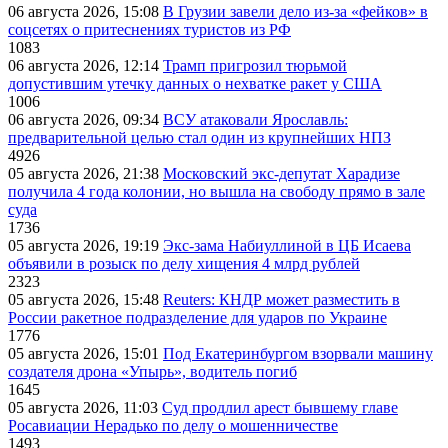
06 августа 2026, 15:08
В Грузии завели дело из-за «фейков» в
соцсетях о притеснениях туристов из РФ
1083
06 августа 2026, 12:14
Трамп пригрозил тюрьмой
допустившим утечку данных о нехватке ракет у США
1006
06 августа 2026, 09:34
ВСУ атаковали Ярославль:
предварительной целью стал один из крупнейших НПЗ
4926
05 августа 2026, 21:38
Московский экс-депутат Харадизе
получила 4 года колонии, но вышла на свободу прямо в зале
суда
1736
05 августа 2026, 19:19
Экс-зама Набиуллиной в ЦБ Исаева
объявили в розыск по делу хищения 4 млрд рублей
2323
05 августа 2026, 15:48
Reuters: КНДР может разместить в
России ракетное подразделение для ударов по Украине
1776
05 августа 2026, 15:01
Под Екатеринбургом взорвали машину
создателя дрона «Упырь», водитель погиб
1645
05 августа 2026, 11:03
Суд продлил арест бывшему главе
Росавиации Нерадько по делу о мошенничестве
1493