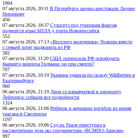
1064
07 августа 2026, 20:11
В Петербурге заочно арестовали Лидию
Невзорову
456
07 августа 2026, 18:37
Сухогруз под турецким флагом
подвергся атаке БПЛА у порта Новороссийск
552
07 августа 2026, 17:13
«Веселого молочника» Уолкера вместе
с семьей хотят выдворить из РФ
582
07 августа 2026, 11:20
США попросили РФ освободить
бывшего морпеха Гилмана: он при смерти?
707
07 августа 2026, 10:19
Украина ударила по складу Wildberries в
Екатеринбурге
960
06 августа 2026, 21:19
Дрон со взрывчаткой в аэропорту
Лейпцига: собрали все подробности
1324
06 августа 2026, 21:06
Ребёнок и женщина погибли во время
урагана в Смоленске
1197
06 августа 2026, 19:06
Суд на Урале приступил к
рассмотрению дела экс-гендиректора «ВСМПО-Ависма»
997