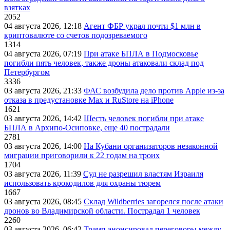
взятках
2052
04 августа 2026, 12:18
Агент ФБР украл почти $1 млн в
криптовалюте со счетов подозреваемого
1314
04 августа 2026, 07:19
При атаке БПЛА в Подмосковье
погибли пять человек, также дроны атаковали склад под
Петербургом
3336
03 августа 2026, 21:33
ФАС возбудила дело против Apple из-за
отказа в предустановке Max и RuStore на iPhone
1621
03 августа 2026, 14:42
Шесть человек погибли при атаке
БПЛА в Архипо-Осиповке, еще 40 пострадали
2781
03 августа 2026, 14:00
На Кубани организаторов незаконной
миграции приговорили к 22 годам на троих
1704
03 августа 2026, 11:39
Суд не разрешил властям Израиля
использовать крокодилов для охраны тюрем
1667
03 августа 2026, 08:45
Склад Wildberries загорелся после атаки
дронов во Владимирской области. Пострадал 1 человек
2260
03 августа 2026, 06:42
Трамп анонсировал переговоры между