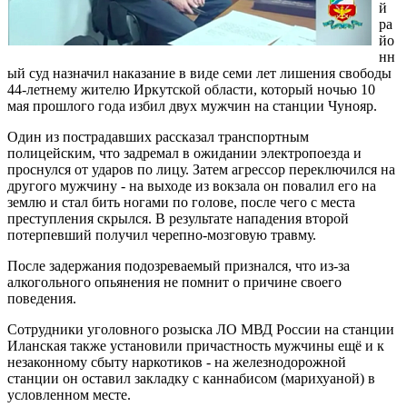
й
ра
йо
нн
ый суд назначил наказание в виде семи лет лишения свободы
44-летнему жителю Иркутской области, который ночью 10
мая прошлого года избил двух мужчин на станции Чунояр.
Один из пострадавших рассказал транспортным
полицейским, что задремал в ожидании электропоезда и
проснулся от ударов по лицу. Затем агрессор переключился на
другого мужчину - на выходе из вокзала он повалил его на
землю и стал бить ногами по голове, после чего с места
преступления скрылся. В результате нападения второй
потерпевший получил черепно-мозговую травму.
После задержания подозреваемый признался, что из-за
алкогольного опьянения не помнит о причине своего
поведения.
Сотрудники уголовного розыска ЛО МВД России на станции
Иланская также установили причастность мужчины ещё и к
незаконному сбыту наркотиков - на железнодорожной
станции он оставил закладку с каннабисом (марихуаной) в
условленном месте.