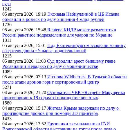
суда
1242
05 августа 2026, 19:19
Экс-зама Набиуллиной в ЦБ Исаева
объявили в розыск по делу хищения 4 млрд рублей
1736
05 августа 2026, 15:48
Reuters: КНДР может разместить в
России ракетное подразделение для ударов по Украине
1311
05 августа 2026, 15:01
Под Екатеринбургом взорвали машину
создателя дрона «Упырь», водитель погиб
1215
05 августа 2026, 11:03
Суд продлил арест бывшему главе
Росавиации Нерадько по делу о мошенничестве
1089
05 августа 2026, 07:13
И снова Wildberries. В Тульской области
после атаки дронов горит сортировочный центр
5271
04 августа 2026, 21:20
Основателя ЧВК «Ястреб» Марущенко
приговорили к 18 годам за похищение военных
1580
04 августа 2026, 15:17
Жителя Крыма задержали по делу о
производстве дронов при помощи 3D‑принтера
1433
04 августа 2026, 13:52
Грузовики экс-начальника ГАИ
Волгоградской области выставили на торги после дела о