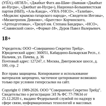
(УПА),«ИГИЛ», «Джабхат Фатх аш-Шам» (бывшая «Джабхат
ан-Нусра», «Джебхат ан-Нусра»), Национал-Большевистская
партия (НБП), «Аль-Каида», «УНА-УНСО», «Талибан»,
«Меджлис крымско-татарского народа», «Свидетели Иеговы»,
«Мизантропик Дивижн», «Братство» Корчинского,
«Артподготовка», «Тризуб им. Степана Бандеры», «НСО»,
«Славянский союз», «Формат-18», Дуров Павел Валерьевич.
18+
Учредитель: ООО «Совершенно Секретно Трейд».
Юридический адрес: 360051, Кабардино-Балкарская Респ., г.
Нальчик, ул. Пачева, д. 36
Почтовый адрес: 127247, г. Москва, Дмитровское шоссе, д.
100, стр. 2
Все права защищены. Копирование и использование
материалов запрещено, частичное цитирование возможно
только при условии гиперссылки на сайт.
Copyright © 1989-2026. ООО "Совершенно Секретно Трейд".
Свидетельство о регистрации ЭЛ № ФС 77-79634 от
25.12.2020 г., выдано Федеральной службой по надзору в
сфере связи, информационных технологий и массовых