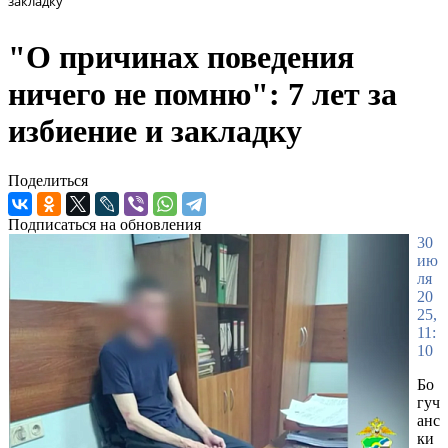
закладку
"О причинах поведения
ничего не помню": 7 лет за
избиение и закладку
Поделиться
Подписаться на обновления
30
ию
ля
20
25,
11:
10
Бо
гуч
анс
ки