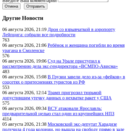
Введите Ваш комментарий
Отмена
Отправить
Другие Новости
06 августа 2026, 21:19
Дрон со взрывчаткой в аэропорту
Лейпцига: собрали все подробности
763
06 августа 2026, 21:06
Ребёнок и женщина погибли во время
урагана в Смоленске
576
06 августа 2026, 19:06
Суд на Урале приступил к
рассмотрению дела экс-гендиректора «ВСМПО-Ависма»
483
06 августа 2026, 15:08
В Грузии завели дело из-за «фейков» в
соцсетях о притеснениях туристов из РФ
553
06 августа 2026, 12:14
Трамп пригрозил тюрьмой
допустившим утечку данных о нехватке ракет у США
575
06 августа 2026, 09:34
ВСУ атаковали Ярославль:
предварительной целью стал один из крупнейших НПЗ
4114
05 августа 2026, 21:38
Московский экс-депутат Харадизе
получила 4 года колонии, но вышла на свободу прямо в зале