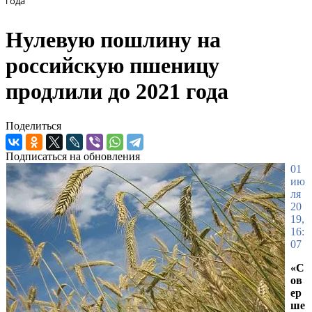
года
Нулевую пошлину на
российскую пшеницу
продлили до 2021 года
Поделиться
Подписаться на обновления
01
ию
ля
20
19,
16:
07
«С
ов
ер
ше