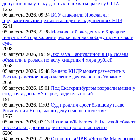
допустившим утечку данных о нехватке ракет у США
1252
06 августа 2026, 09:34
ВСУ атаковали Ярославль:
предварительной целью стал один из крупнейших НПЗ
5241
05 августа 2026, 21:38
Московский экс-депутат Харадизе
получила 4 года колонии, но вышла на свободу прямо в зале
суда
2008
05 августа 2026, 19:19
Экс-зама Набиуллиной в ЦБ Исаева
объявили в розыск по делу хищения 4 млрд рублей
2668
05 августа 2026, 15:48
Reuters: КНДР может разместить в
России ракетное подразделение для ударов по Украине
2059
05 августа 2026, 15:01
Под Екатеринбургом взорвали машину
создателя дрона «Упырь», водитель погиб
1911
05 августа 2026, 11:03
Суд продлил арест бывшему главе
Росавиации Нерадько по делу о мошенничестве
1767
05 августа 2026, 07:13
И снова Wildberries. В Тульской области
после атаки дронов горит сортировочный центр
6200
04 августа 2026, 21:20
Основателя ЧВК «Ястреб» Марущенко