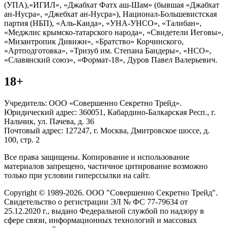
(УПА),«ИГИЛ», «Джабхат Фатх аш-Шам» (бывшая «Джабхат
ан-Нусра», «Джебхат ан-Нусра»), Национал-Большевистская
партия (НБП), «Аль-Каида», «УНА-УНСО», «Талибан»,
«Меджлис крымско-татарского народа», «Свидетели Иеговы»,
«Мизантропик Дивижн», «Братство» Корчинского,
«Артподготовка», «Тризуб им. Степана Бандеры», «НСО»,
«Славянский союз», «Формат-18», Дуров Павел Валерьевич.
18+
Учредитель: ООО «Совершенно Секретно Трейд».
Юридический адрес: 360051, Кабардино-Балкарская Респ., г.
Нальчик, ул. Пачева, д. 36
Почтовый адрес: 127247, г. Москва, Дмитровское шоссе, д.
100, стр. 2
Все права защищены. Копирование и использование
материалов запрещено, частичное цитирование возможно
только при условии гиперссылки на сайт.
Copyright © 1989-2026. ООО "Совершенно Секретно Трейд".
Свидетельство о регистрации ЭЛ № ФС 77-79634 от
25.12.2020 г., выдано Федеральной службой по надзору в
сфере связи, информационных технологий и массовых