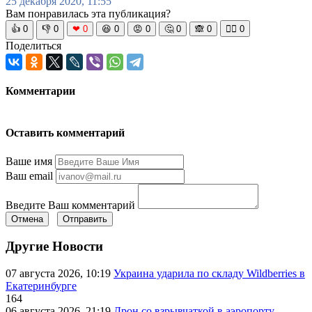
25 декабря 2020, 11:55
Вам понравилась эта публикация?
👍
0
👎
0
❤
0
😆
0
😡
0
🤔
0
🙈
0
🧘‍♀️
0
Поделиться
Комментарии
Оставить комментарий
Ваше имя
Ваш email
Введите Ваш комментарий
Отмена
Отправить
Другие Новости
07 августа 2026, 10:19
Украина ударила по складу Wildberries в
Екатеринбурге
164
06 августа 2026, 21:19
Дрон со взрывчаткой в аэропорту