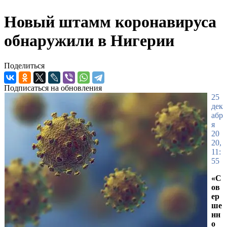
Новый штамм коронавируса
обнаружили в Нигерии
Поделиться
Подписаться на обновления
25
дек
абр
я
20
20,
11:
55
«С
ов
ер
ше
нн
о