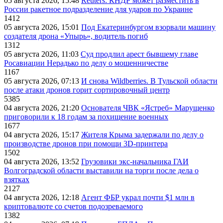
05 августа 2026, 15:48
Reuters: КНДР может разместить в
России ракетное подразделение для ударов по Украине
1412
05 августа 2026, 15:01
Под Екатеринбургом взорвали машину
создателя дрона «Упырь», водитель погиб
1312
05 августа 2026, 11:03
Суд продлил арест бывшему главе
Росавиации Нерадько по делу о мошенничестве
1167
05 августа 2026, 07:13
И снова Wildberries. В Тульской области
после атаки дронов горит сортировочный центр
5385
04 августа 2026, 21:20
Основателя ЧВК «Ястреб» Марущенко
приговорили к 18 годам за похищение военных
1677
04 августа 2026, 15:17
Жителя Крыма задержали по делу о
производстве дронов при помощи 3D‑принтера
1502
04 августа 2026, 13:52
Грузовики экс-начальника ГАИ
Волгоградской области выставили на торги после дела о
взятках
2127
04 августа 2026, 12:18
Агент ФБР украл почти $1 млн в
криптовалюте со счетов подозреваемого
1382