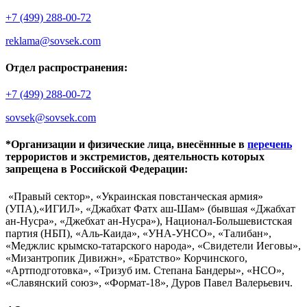
+7 (499) 288-00-72
reklama@sovsek.com
Отдел распространения:
+7 (499) 288-00-72
sovsek@sovsek.com
*Организации и физические лица, внесённные в
перечень
террористов и экстремистов, деятельность которых
запрещена в Российской Федерации:
«Правый сектор», «Украинская повстанческая армия»
(УПА),«ИГИЛ», «Джабхат Фатх аш-Шам» (бывшая «Джабхат
ан-Нусра», «Джебхат ан-Нусра»), Национал-Большевистская
партия (НБП), «Аль-Каида», «УНА-УНСО», «Талибан»,
«Меджлис крымско-татарского народа», «Свидетели Иеговы»,
«Мизантропик Дивижн», «Братство» Корчинского,
«Артподготовка», «Тризуб им. Степана Бандеры», «НСО»,
«Славянский союз», «Формат-18», Дуров Павел Валерьевич.