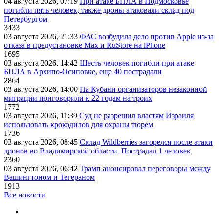
04 августа 2026, 07:19
При атаке БПЛА в Подмосковье
погибли пять человек, также дроны атаковали склад под
Петербургом
3433
03 августа 2026, 21:33
ФАС возбудила дело против Apple из-за
отказа в предустановке Max и RuStore на iPhone
1695
03 августа 2026, 14:42
Шесть человек погибли при атаке
БПЛА в Архипо-Осиповке, еще 40 пострадали
2864
03 августа 2026, 14:00
На Кубани организаторов незаконной
миграции приговорили к 22 годам на троих
1772
03 августа 2026, 11:39
Суд не разрешил властям Израиля
использовать крокодилов для охраны тюрем
1736
03 августа 2026, 08:45
Склад Wildberries загорелся после атаки
дронов во Владимирской области. Пострадал 1 человек
2360
03 августа 2026, 06:42
Трамп анонсировал переговоры между
Вашингтоном и Тегераном
1913
Все новости