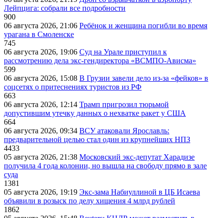
Лейпцига: собрали все подробности
900
06 августа 2026, 21:06
Ребёнок и женщина погибли во время
урагана в Смоленске
745
06 августа 2026, 19:06
Суд на Урале приступил к
рассмотрению дела экс-гендиректора «ВСМПО-Ависма»
599
06 августа 2026, 15:08
В Грузии завели дело из-за «фейков» в
соцсетях о притеснениях туристов из РФ
663
06 августа 2026, 12:14
Трамп пригрозил тюрьмой
допустившим утечку данных о нехватке ракет у США
664
06 августа 2026, 09:34
ВСУ атаковали Ярославль:
предварительной целью стал один из крупнейших НПЗ
4433
05 августа 2026, 21:38
Московский экс-депутат Харадизе
получила 4 года колонии, но вышла на свободу прямо в зале
суда
1381
05 августа 2026, 19:19
Экс-зама Набиуллиной в ЦБ Исаева
объявили в розыск по делу хищения 4 млрд рублей
1862