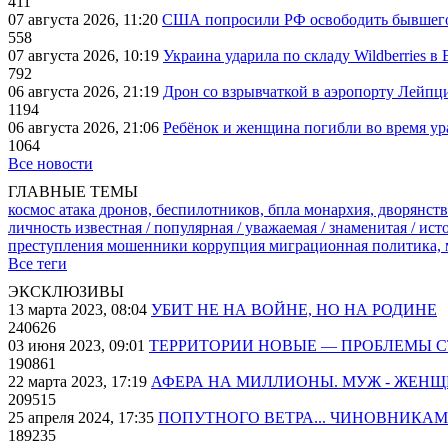
411
07 августа 2026, 11:20
США попросили РФ освободить бывшего 
558
07 августа 2026, 10:19
Украина ударила по складу Wildberries в
792
06 августа 2026, 21:19
Дрон со взрывчаткой в аэропорту Лейпци
1194
06 августа 2026, 21:06
Ребёнок и женщина погибли во время ур
1064
Все новости
ГЛАВНЫЕ ТЕМЫ
космос
атака дронов, беспилотников, бпла
монархия, дворянств
личность известная / популярная / уважаемая / знаменитая / ис
преступления
мошенники
коррупция
миграционная политика,
Все теги
ЭКСКЛЮЗИВЫ
13 марта 2023, 08:04
УБИТ НЕ НА ВОЙНЕ, НО НА РОДИНЕ
240626
03 июня 2023, 09:01
ТЕРРИТОРИИ НОВЫЕ — ПРОБЛЕМЫ 
190861
22 марта 2023, 17:19
АФЕРА НА МИЛЛИОНЫ. МУЖ - ЖЕН
209515
25 апреля 2024, 17:35
ПОПУТНОГО ВЕТРА... ЧИНОВНИКАМ
189235