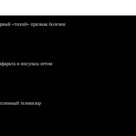
первый «тихий» признак болезни
нфаркта и инсульта летом
упленный телевизор