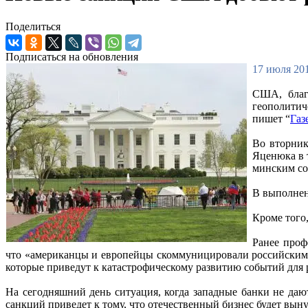
Поделиться
Подписаться на обновления
17 июля 201
США, благ
геополитич
пишет “
Газ
Во вторник
Яценюка в 
минским со
В выполнен
Кроме того
Ранее проф
что «американцы и европейцы скоммуницировали российским п
которые приведут к катастрофическому развитию событий для
На сегодняшний день ситуация, когда западные банки не да
санкций приведет к тому, что отечественный бизнес будет вы