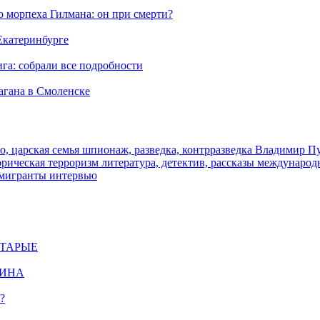
морпеха Гилмана: он при смерти?
 Екатеринбурге
га: собрали все подробности
агана в Смоленске
о, царская семья
шпионаж, разведка, контрразведка
Владимир П
торическая
терроризм
литература, детектив, рассказы
международ
 мигранты
интервью
СТАРЫЕ
ЩИНА
?