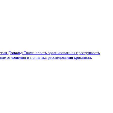
утин
Дональд Трамп
власть
организованная преступность
ные отношения и политика
расследования
криминал,