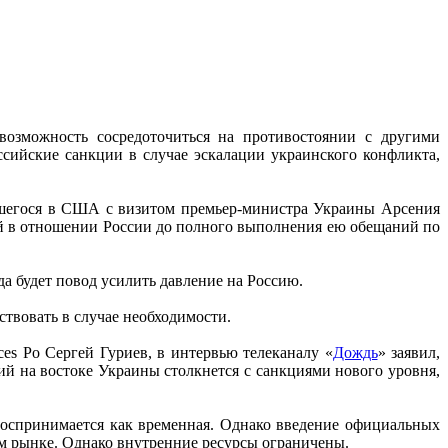
озможность сосредоточиться на противостоянии с другими
сийские санкции в случае эскалации украинского конфликта,
вшегося в США с визитом премьер-министра Украины Арсения
ий в отношении России до полного выполнения ею обещаний по
а будет повод усилить давление на Россию.
ствовать в случае необходимости.
es Po Сергей Гуриев, в интервью телеканалу «
Дождь
» заявил,
й на востоке Украины столкнется с санкциями нового уровня,
воспринимается как временная. Однако введение официальных
ом рынке. Однако внутренние ресурсы ограничены.