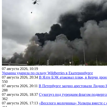
07 августа 2026, 10:19
Украина ударила по складу Wildberries в Екатеринбурге
07 августа 2026, 20:34
В Ялте БЭК атаковал пляж, в Керчи дрон
550
07 августа 2026, 20:11
В Петербурге заочно арестовали Лидию 
288
07 августа 2026, 18:37
Сухогруз под турецким флагом подвергс
362
07 августа 2026, 17:13
«Веселого молочника» Уолкера вместе с 