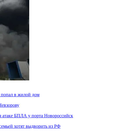
 попал в жилой дом
Невзорову
я атаке БПЛА у порта Новороссийск
семьей хотят выдворить из РФ