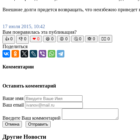
Внешние долги придется возвращать, что неизбежно приведет
17 июля 2015, 10:42
Вам понравилась эта публикация?
👍
0
👎
0
❤
0
😆
0
😡
0
🤔
0
🙈
0
🧘‍♀️
0
Поделиться
Комментарии
Оставить комментарий
Ваше имя
Ваш email
Введите Ваш комментарий
Отмена
Отправить
Другие Новости