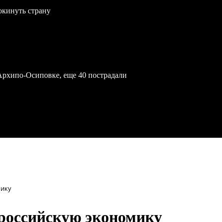
окинуть страну
Архипо-Осиповке, еще 40 пострадали
мику
российскую экономику